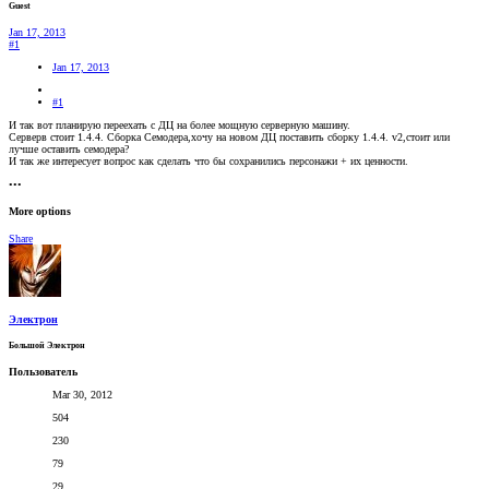
Guest
Jan 17, 2013
#1
Jan 17, 2013
#1
И так вот планирую переехать с ДЦ на более мощную серверную машину.
Серверв стоит 1.4.4. Сборка Семодера,хочу на новом ДЦ поставить сборку 1.4.4. v2,стоит или
лучше оставить семодера?
И так же интересует вопрос как сделать что бы сохранились персонажи + их ценности.
•••
More options
Share
Электрон
Большой Электрон
Пользователь
Mar 30, 2012
504
230
79
29