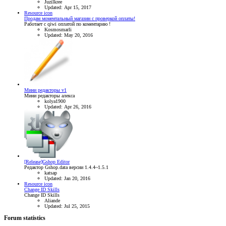
Juzilkree
Updated:
Apr 15, 2017
Resource icon
Продам моментальный магазин с проверкой оплаты!
Работает с qiwi оплатой по коментарию !
Kosmosmarli
Updated:
May 20, 2016
Мини редакторы v1
Мини редакторы алекса
kolya1900
Updated:
Apr 26, 2016
[Release]Gshop Editor
Редактор Gshop.data версии 1.4.4~1.5.1
katsap
Updated:
Jan 20, 2016
Resource icon
Change ID Skills
Change ID Skills
Aliande
Updated:
Jul 25, 2015
Forum statistics