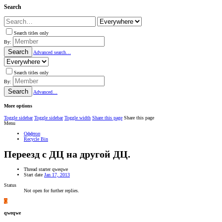
Search
Search titles only
By:
Search
Advanced search…
Search titles only
By:
Search
Advanced…
More options
Toggle sidebar
Toggle sidebar
Toggle width
Share this page
Share this page
Menu
Оффтоп
Recycle Bin
Переезд с ДЦ на другой ДЦ.
Thread starter
qweqwe
Start date
Jan 17, 2013
Status
Not open for further replies.
Q
qweqwe