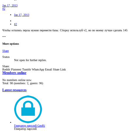
Jan 17, 2013
#2
Jan 17, 2013
#2
Чтобы остались персы нужно перенести базы. Сборку используй v2, но по моему лучше сделать 145
•••
More options
Share
Status
Not open for further replies.
Share:
Reddit
Pinterest
Tumblr
WhatsApp
Email
Share
Link
Members online
No members online now.
Total: 98 (members: 2, guests: 96)
Latest resources
Генератор паролей GenRi
Генератор паролей