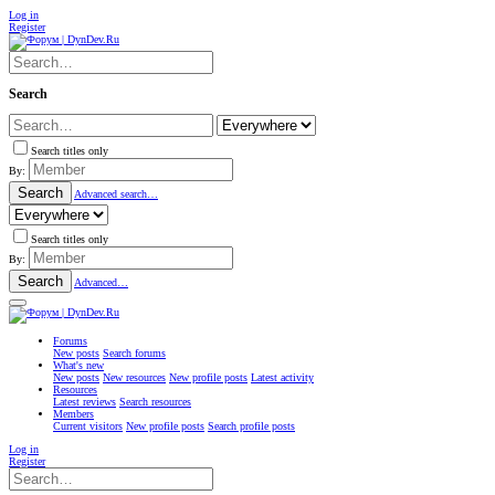
Log in
Register
Search
Search titles only
By:
Search
Advanced search…
Search titles only
By:
Search
Advanced…
Forums
New posts
Search forums
What's new
New posts
New resources
New profile posts
Latest activity
Resources
Latest reviews
Search resources
Members
Current visitors
New profile posts
Search profile posts
Log in
Register