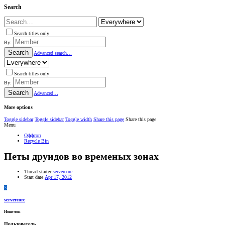
Search
Search titles only
By:
Search
Advanced search…
Search titles only
By:
Search
Advanced…
More options
Toggle sidebar
Toggle sidebar
Toggle width
Share this page
Share this page
Menu
Оффтоп
Recycle Bin
Петы друидов во временых зонах
Thread starter
servercore
Start date
Apr 17, 2012
S
servercore
Новичок
Пользователь