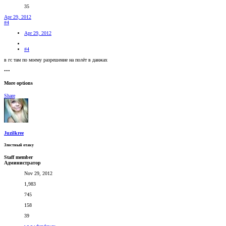
35
Apr 29, 2012
#4
Apr 29, 2012
#4
в гс там по моему разрешение на полёт в данжах
•••
More options
Share
Juzilkree
Злостный отаку
Staff member
Администратор
Nov 29, 2012
1,983
745
158
39