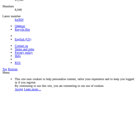
Members
8,046
Latest member
IceX64
Оффтоп
Recycle Bin
English (US)
Contact us
Terms and rules
Privacy policy
Help
RSS
Top
Bottom
Menu
This site uses cookies to help personalise content, tailor your experience and to keep you logged
in if you register.
By continuing to use this site, you are consenting to our use of cookies.
Accept
Learn more…