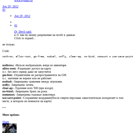
www.dyndev.ru
Apr 29, 2012
#5
Apr 29, 2012
#5
Dj_Devil said:
в гс там по моему разрешение на полёт в данжах
Click to expand...
не только.
Code:
nothrow, allow-root, gm-free, noduel, nofly, clear-ap, no-bind, nomount и use-save-point
nothrow;
-Нельзя выбрасывать вещи из инвентаря.
allow-root;
-Разрешает доступ на карту.
п.с. без него сервер даже не запустится
gm-free;
-Ограничения не распространяются на GM.
п.с. значение не верное или не работает
noduel;
-Запрещены сражения между игроками.
nofly;
-Запрещено летать.
clear-ap;
-Удаление всех ЧИ (при входе).
no-bind;
-Запрещено брать на руки.
nomount;
-Запрещены ездовые животные.
use-save-point;
-Сохранение координат(После смерти персонаж самостоятельно воскреснет в том
месте, в котором он появился на карте)
•••
More options
Share