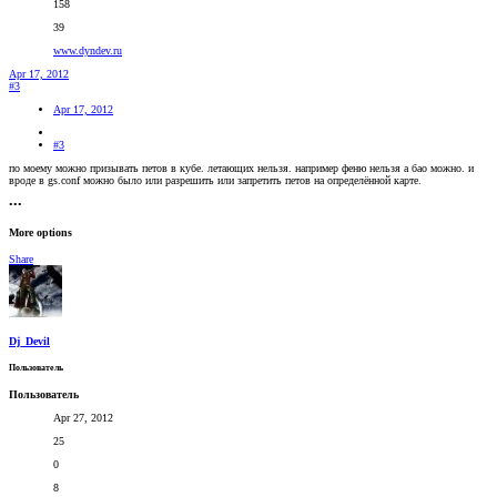
158
39
www.dyndev.ru
Apr 17, 2012
#3
Apr 17, 2012
#3
по моему можно призывать петов в кубе. летающих нельзя. например феню нельзя а бао можно. и
вроде в gs.conf можно было или разрешить или запретить петов на определённой карте.
•••
More options
Share
Dj_Devil
Пользователь
Пользователь
Apr 27, 2012
25
0
8