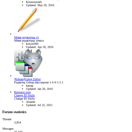
Kosmosmarli
Updated:
May 20, 2016
Мини редакторы v1
Мини редакторы алекса
kolya1900
Updated:
Apr 26, 2016
[Release]Gshop Editor
Редактор Gshop.data версии 1.4.4~1.5.1
katsap
Updated:
Jan 20, 2016
Resource icon
Change ID Skills
Change ID Skills
Aliande
Updated:
Jul 25, 2015
Forum statistics
Threads
3,854
Messages
21,343