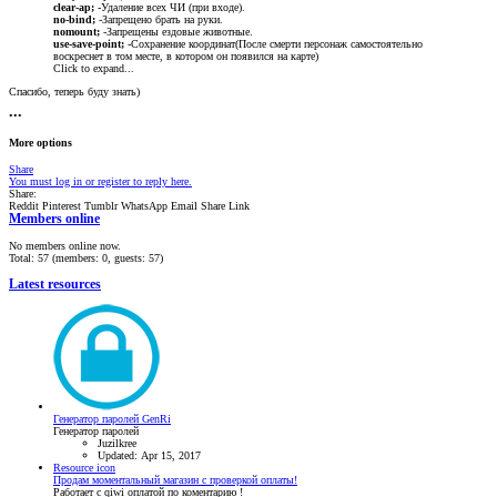
clear-ap;
-Удаление всех ЧИ (при входе).
no-bind;
-Запрещено брать на руки.
nomount;
-Запрещены ездовые животные.
use-save-point;
-Сохранение координат(После смерти персонаж самостоятельно
воскреснет в том месте, в котором он появился на карте)
Click to expand...
Спасибо, теперь буду знать)
•••
More options
Share
You must log in or register to reply here.
Share:
Reddit
Pinterest
Tumblr
WhatsApp
Email
Share
Link
Members online
No members online now.
Total: 57 (members: 0, guests: 57)
Latest resources
Генератор паролей GenRi
Генератор паролей
Juzilkree
Updated:
Apr 15, 2017
Resource icon
Продам моментальный магазин с проверкой оплаты!
Работает с qiwi оплатой по коментарию !