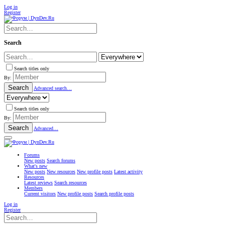
Log in
Register
Search
Search titles only
By:
Search
Advanced search…
Search titles only
By:
Search
Advanced…
Forums
New posts
Search forums
What's new
New posts
New resources
New profile posts
Latest activity
Resources
Latest reviews
Search resources
Members
Current visitors
New profile posts
Search profile posts
Log in
Register