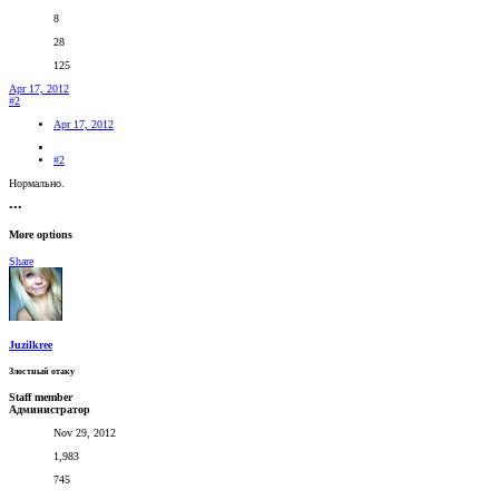
8
28
125
Apr 17, 2012
#2
Apr 17, 2012
#2
Нормально.
•••
More options
Share
Juzilkree
Злостный отаку
Staff member
Администратор
Nov 29, 2012
1,983
745