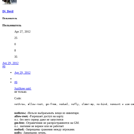
Dj_Devil
Пользователь
Пользователь
Apr 27, 2012
25
0
8
35
Apr 29, 2012
#6
Apr 29, 2012
#6
Juzilkree said:
не только.
Code:
nothrow, allow-root, gm-free, noduel, nofly, clear-ap, no-bind, nomount и use-sa
nothrow;
-Нельзя выбрасывать вещи из инвентаря.
allow-root;
-Разрешает доступ на карту.
п.с. без него сервер даже не запустится
gm-free;
-Ограничения не распространяются на GM.
п.с. значение не верное или не работает
noduel;
-Запрещены сражения между игроками.
nofly;
-Запрещено летать.