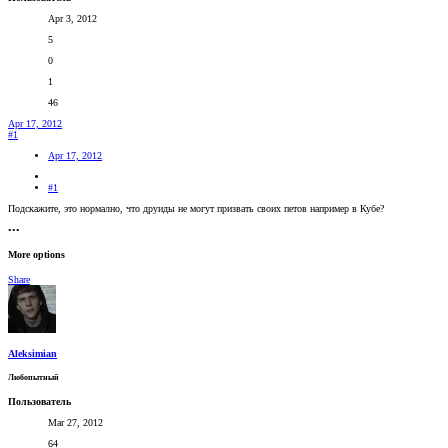
Apr 3, 2012
5
0
1
46
Apr 17, 2012
#1
Apr 17, 2012
#1
Подскажите, это нормално, что друиды не могут призвать своих петов например в Кубе?
•••
More options
Share
Aleksimian
Любопытный
Пользователь
Mar 27, 2012
64