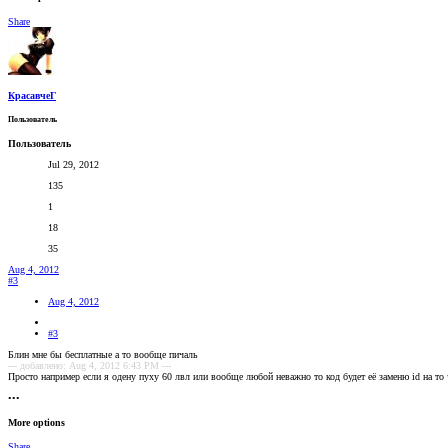
Share
КрасавчеГ
Пользователь
Пользователь
Jul 29, 2012
135
1
18
35
Aug 4, 2012
#3
Aug 4, 2012
#3
Блин мне бы бесплатные а то вообще пичаль
--- добавлено: Aug 4, 2012 6:43 PM ---
Просто например если я одену пуху 60 лвл или вообще любой неважно то код будет её заменю id на то 
•••
More options
Share