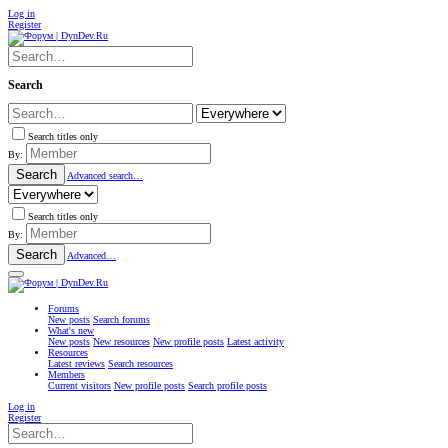
Log in
Register
Search
Search titles only
By:
Search
Advanced search…
Search titles only
By:
Search
Advanced…
Forums
New posts
Search forums
What's new
New posts
New resources
New profile posts
Latest activity
Resources
Latest reviews
Search resources
Members
Current visitors
New profile posts
Search profile posts
Log in
Register