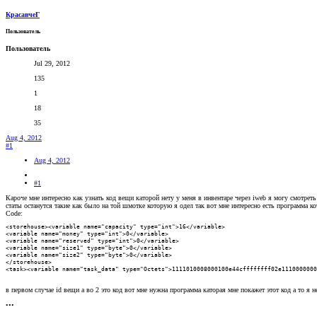
КрасавчеГ
Пользователь
Пользователь
Jul 29, 2012
135
1
18
35
Aug 4, 2012
#1
Aug 4, 2012
#1
Кароче мне интересно как узнать код вещи каторой нету у меня в инвентаре через iweb я могу смотрет
статы останутся такие как было на той шмотке которую я одел так вот мне интересно есть программа к
Code:
<storehouse><variable name="capacity" type="int">16</variable>

<variable name="money" type="int">0</variable>

<variable name="reserved" type="int">0</variable>

<variable name="size1" type="byte">0</variable>

<variable name="size2" type="byte">0</variable>

</storehouse>

<task><variable name="task_data" type="Octets">1111010008000100e44cffffffff02e1110000000
в первом случае id вещи а во 2 это код вот мне нужна программа каторая мне покажет этот код а то я н
•••