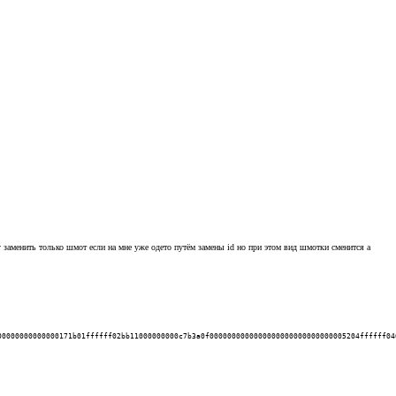
гу заменить только шмот если на мне уже одето путём замены id но при этом вид шмотки сменится а
00000000000000171b01ffffff02bb11000000000c7b3a0f0000000000000000000000000000005204ffffff04