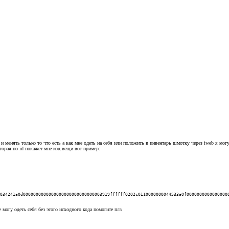
ь и менять только то что есть а как мне одеть на себя или положить в инвентарь шмотку через iweb я мо
оторая по id покажет мне код вещи вот пример:
034241a0d0000000000000000000000000000003919ffffff0202c0110000000044533a0f0000000000000000
е могу одеть себя без этого исходного кода помогите плз