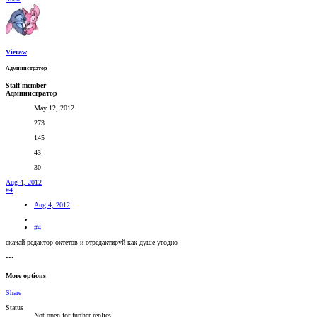
Vieraw
Администратор
Staff member
Администратор
May 12, 2012
273
145
43
30
Aug 4, 2012
#4
Aug 4, 2012
#4
скачай редактор октетов и отредактируй как душе угодно
•••
More options
Share
Status
Not open for further replies.