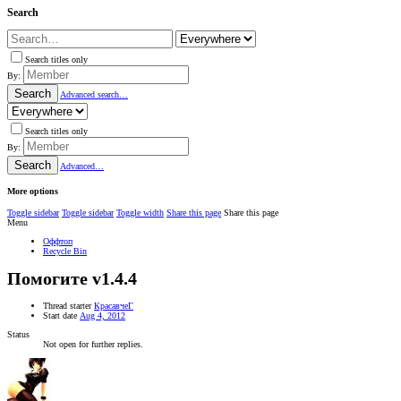
Search
Search titles only
By:
Search
Advanced search…
Search titles only
By:
Search
Advanced…
More options
Toggle sidebar
Toggle sidebar
Toggle width
Share this page
Share this page
Menu
Оффтоп
Recycle Bin
Помогите v1.4.4
Thread starter
КрасавчеГ
Start date
Aug 4, 2012
Status
Not open for further replies.