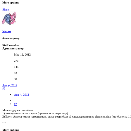
More options
Share
Vieraw
Администратор
Staff member
Администратор
May 12, 2012
273
145
43
30
Aug 4, 2012
#2
Aug 4, 2012
#2
Можно двумя способами.
1)генерировать октет с нуля (проги есть в шаре ищи)
2)Проги Алекса умели генерировать октет вещи брав её характеристики из elements.data (это было на 1.2
•••
More options