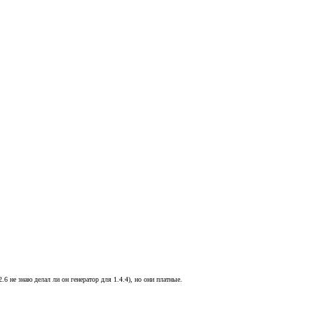
.6 не знаю делал ли он генератор для 1.4.4), но они платные.