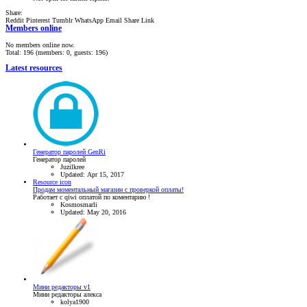
Share:
Reddit
Pinterest
Tumblr
WhatsApp
Email
Share
Link
Members online
No members online now.
Total: 196 (members: 0, guests: 196)
Latest resources
Генератор паролей GenRi
Генератор паролей
Juzilkree
Updated:
Apr 15, 2017
Resource icon
Продам моментальный магазин с проверкой оплаты!
Работает с qiwi оплатой по коментарию !
Kosmosmarli
Updated:
May 20, 2016
Мини редакторы v1
Мини редакторы алекса
kolya1900