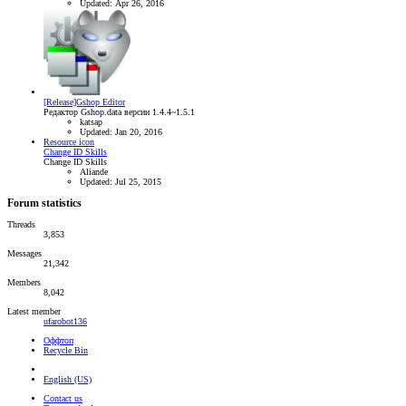
Updated:
Apr 26, 2016
[Release]Gshop Editor
Редактор Gshop.data версии 1.4.4~1.5.1
katsap
Updated:
Jan 20, 2016
Resource icon
Change ID Skills
Change ID Skills
Aliande
Updated:
Jul 25, 2015
Forum statistics
Threads
3,853
Messages
21,342
Members
8,042
Latest member
ufarobot136
Оффтоп
Recycle Bin
English (US)
Contact us