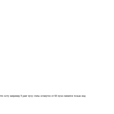
что хочу например 9 ранг пуху статы останутся от 60 пухи сменится только вид