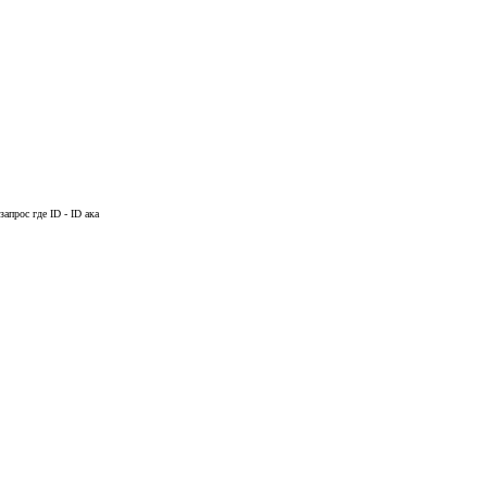
запрос где ID - ID ака