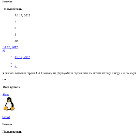
Новичок
Пользователь
Jul 17, 2012
7
0
1
30
Jul 17, 2012
#1
Jul 17, 2012
#1
я скачать готовый сервак 1.4.4 захожу на phpmyadmin сделал себя гм потом захожу в игру и я почему
•••
More options
Share
lsroot
Новичок
Пользователь