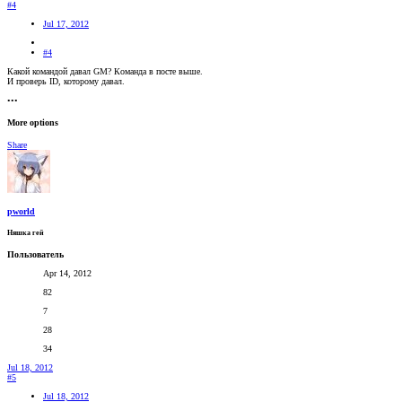
#4
Jul 17, 2012
#4
Какой командой давал GM? Команда в посте выше.
И проверь ID, которому давал.
•••
More options
Share
pworld
Няшка гей
Пользователь
Apr 14, 2012
82
7
28
34
Jul 18, 2012
#5
Jul 18, 2012