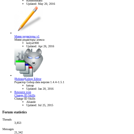
Kosmosmarli
Updated:
May 20, 2016
Мини редакторы v1
Мини редакторы алекса
kolya1900
Updated:
Apr 26, 2016
[Release]Gshop Editor
Редактор Gshop.data версии 1.4.4~1.5.1
katsap
Updated:
Jan 20, 2016
Resource icon
Change ID Skills
Change ID Skills
Aliande
Updated:
Jul 25, 2015
Forum statistics
Threads
3,853
Messages
21,342