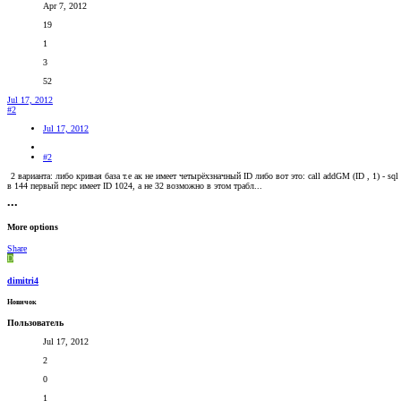
Apr 7, 2012
19
1
3
52
Jul 17, 2012
#2
Jul 17, 2012
#2
2 варианта: либо кривая база т.е ак не имеет четырёхзначный ID либо вот это: call addGM (ID , 1) - sql 
в 144 первый перс имеет ID 1024, а не 32 возможно в этом трабл...
•••
More options
Share
D
dimitri4
Новичок
Пользователь
Jul 17, 2012
2
0
1