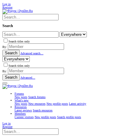
Log in
Register
Search
Search titles only
By:
Search
Advanced search…
Search titles only
By:
Search
Advanced…
Forums
New posts
Search forums
What's new
New posts
New resources
New profile posts
Latest activity
Resources
Latest reviews
Search resources
Members
Current visitors
New profile posts
Search profile posts
Log in
Register