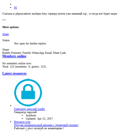
#5
Сначала в phpmyadmin выбери базу сервера потом уже нажимай sql , и тогда всё будет норм
•••
More options
Share
Status
Not open for further replies.
Share:
Reddit
Pinterest
Tumblr
WhatsApp
Email
Share
Link
Members online
No members online now.
Total: 122 (members: 0, guests: 122)
Latest resources
Генератор паролей GenRi
Генератор паролей
Juzilkree
Updated:
Apr 15, 2017
Resource icon
Продам моментальный магазин с проверкой оплаты!
Работает с qiwi оплатой по коментарию !