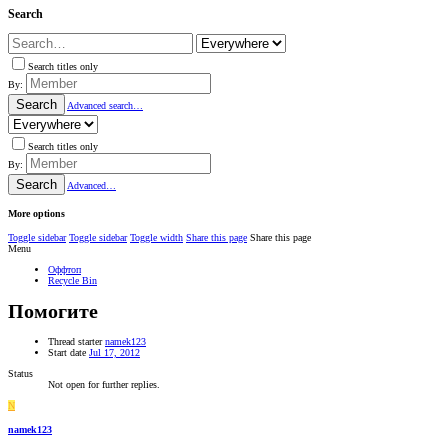
Search
Search titles only
By:
Search
Advanced search…
Search titles only
By:
Search
Advanced…
More options
Toggle sidebar
Toggle sidebar
Toggle width
Share this page
Share this page
Menu
Оффтоп
Recycle Bin
Помогите
Thread starter
namek123
Start date
Jul 17, 2012
Status
Not open for further replies.
N
namek123