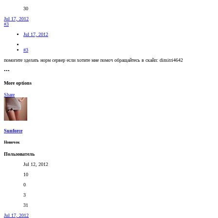
30
Jul 17, 2012
#3
Jul 17, 2012
#3
помогите зделать норм сервер если хотите мне помоч обращайтесь в скайп: dimitri4642
•••
More options
Share
Sunforce
Новичок
Пользователь
Jul 12, 2012
10
0
3
31
Jul 17, 2012