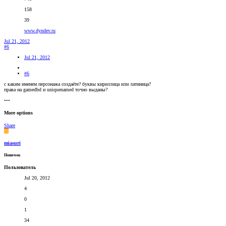
158
39
www.dyndev.ru
Jul 21, 2012
#6
Jul 21, 2012
#6
с каким именем персонажа создаёте? буквы кириллица или латиница?
права на gamedbd и uniquenamed точно выданы?
•••
More options
Share
M
miasuri
Новичок
Пользователь
Jul 20, 2012
4
0
1
34