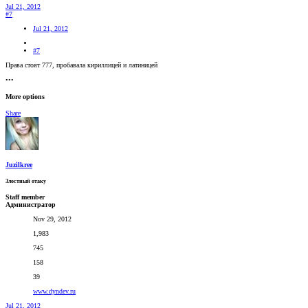
Jul 21, 2012
#7
Jul 21, 2012
#7
Права стоят 777, пробавала кириллицей и латиницей
•••
More options
Share
Juzilkree
Злостный отаку
Staff member
Администратор
Nov 29, 2012
1,983
745
158
39
www.dyndev.ru
Jul 21, 2012