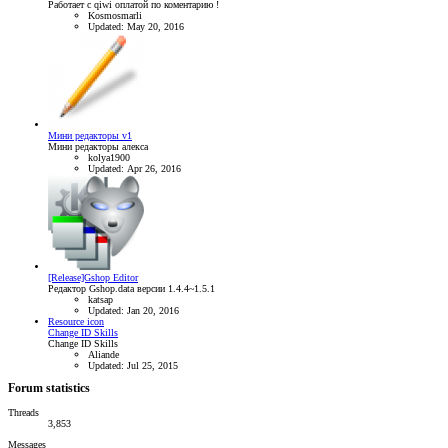
Работает с qiwi оплатой по коментарию !
Kosmosmarli
Updated:
May 20, 2016
Мини редакторы v1
Мини редакторы алекса
kolya1900
Updated:
Apr 26, 2016
[Release]Gshop Editor
Редактор Gshop.data версии 1.4.4~1.5.1
katsap
Updated:
Jan 20, 2016
Resource icon
Change ID Skills
Change ID Skills
Aliande
Updated:
Jul 25, 2015
Forum statistics
Threads
3,853
Messages