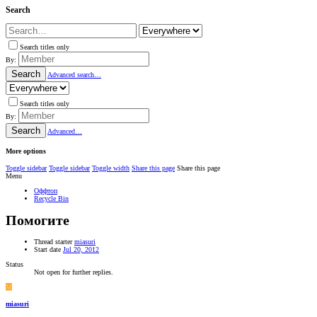
Search
Search titles only
By:
Search
Advanced search…
Search titles only
By:
Search
Advanced…
More options
Toggle sidebar
Toggle sidebar
Toggle width
Share this page
Share this page
Menu
Оффтоп
Recycle Bin
Помогите
Thread starter
miasuri
Start date
Jul 20, 2012
Status
Not open for further replies.
M
miasuri