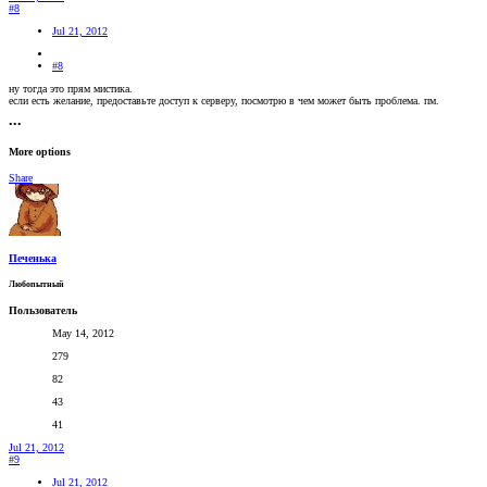
#8
Jul 21, 2012
#8
ну тогда это прям мистика.
если есть желание, предоставьте доступ к серверу, посмотрю в чем может быть проблема. пм.
•••
More options
Share
Печенька
Любопытный
Пользователь
May 14, 2012
279
82
43
41
Jul 21, 2012
#9
Jul 21, 2012