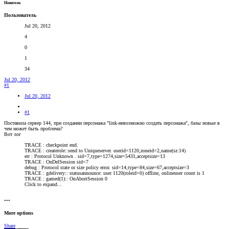
Новичок
Пользователь
Jul 20, 2012
4
0
1
34
Jul 20, 2012
#1
Jul 20, 2012
#1
Поставила сервер 144, при создании персонажа "link-невозможно создать персонажа", базы новые в
чем может быть проблема?
Вот лог
TRACE : checkpoint end.
TRACE : createrole::send to Uniqueserver. userid=1120,zoneid=2,name(sz:14)
err : Protocol Unknown . sid=7,type=1274,size=5431,acceptsize=13
TRACE : OnDelSession sid=7
debug : Protocol state or size policy error. sid=14,type=84,size=67,acceptsize=3
TRACE : gdelivery:: statusannounce: user 1120(roleid=0) offline, onlineuser count is 1
TRACE : gamed(1):: OnAbortSession 0
Click to expand...
•••
More options
Share