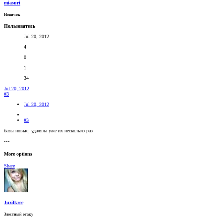
miasuri
Новичок
Пользователь
Jul 20, 2012
4
0
1
34
Jul 20, 2012
#3
Jul 20, 2012
#3
базы новые, удаляла уже их несколько раз
•••
More options
Share
Juzilkree
Злостный отаку