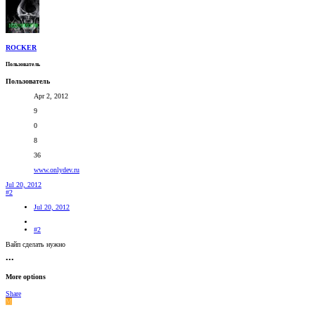
ROCKER
Пользователь
Пользователь
Apr 2, 2012
9
0
8
36
www.onlydev.ru
Jul 20, 2012
#2
Jul 20, 2012
#2
Вайп сделать нужно
•••
More options
Share
M