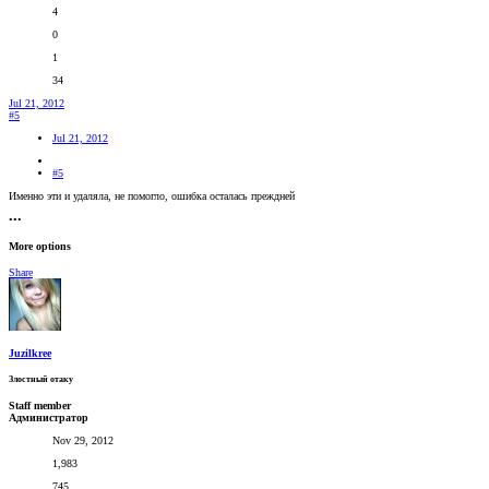
4
0
1
34
Jul 21, 2012
#5
Jul 21, 2012
#5
Именно эти и удаляла, не помогло, ошибка осталась преждней
•••
More options
Share
Juzilkree
Злостный отаку
Staff member
Администратор
Nov 29, 2012
1,983
745