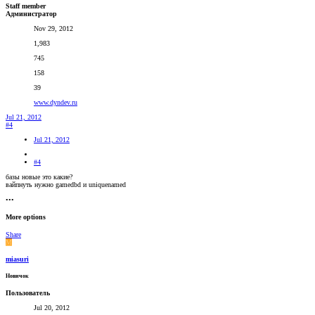
Staff member
Администратор
Nov 29, 2012
1,983
745
158
39
www.dyndev.ru
Jul 21, 2012
#4
Jul 21, 2012
#4
базы новые это какие?
вайпнуть нужно gamedbd и uniquenamed
•••
More options
Share
M
miasuri
Новичок
Пользователь
Jul 20, 2012