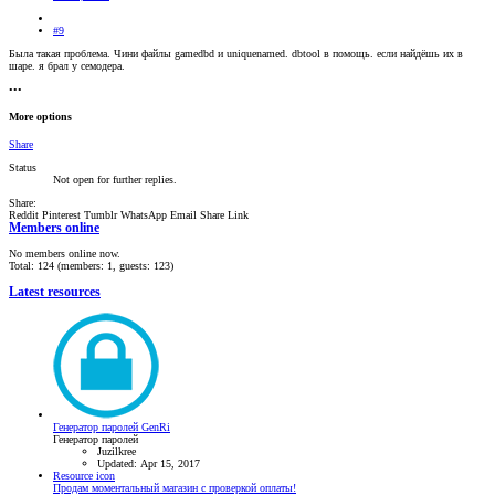
#9
Была такая проблема. Чини файлы gamedbd и uniquenamed. dbtool в помощь. если найдёшь их в
шаре. я брал у семодера.
•••
More options
Share
Status
Not open for further replies.
Share:
Reddit
Pinterest
Tumblr
WhatsApp
Email
Share
Link
Members online
No members online now.
Total: 124 (members: 1, guests: 123)
Latest resources
Генератор паролей GenRi
Генератор паролей
Juzilkree
Updated:
Apr 15, 2017
Resource icon
Продам моментальный магазин с проверкой оплаты!