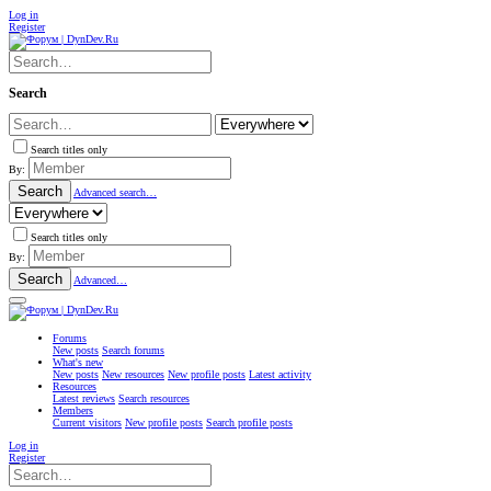
Log in
Register
Search
Search titles only
By:
Search
Advanced search…
Search titles only
By:
Search
Advanced…
Forums
New posts
Search forums
What's new
New posts
New resources
New profile posts
Latest activity
Resources
Latest reviews
Search resources
Members
Current visitors
New profile posts
Search profile posts
Log in
Register