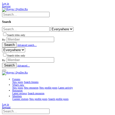
Log in
Register
Search
Search titles only
By:
Search
Advanced search…
Search titles only
By:
Search
Advanced…
Forums
New posts
Search forums
What's new
New posts
New resources
New profile posts
Latest activity
Resources
Latest reviews
Search resources
Members
Current visitors
New profile posts
Search profile posts
Log in
Register