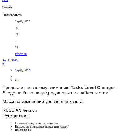
Новичок
Пользователь
Sep 8, 2012
16
13
3
29
mrsem.ru
Sep 8, 2012
#1
Sep 8, 2012
#1
Представляю вашему вниманию
Tasks Level Chenger
:
Вроде не было ни где,редакторы не снабжены этим
Массово-изменение уровня для квеста
RUSSIAN Version
Функционал:
Массовое выделение всех квестов
Выделение с зажатием (шифт или контрл)
Поиск по ID