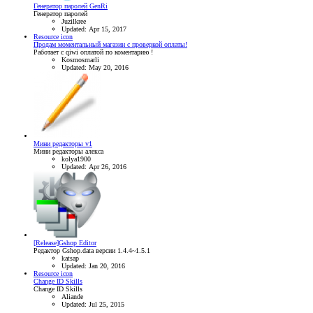
Генератор паролей GenRi
Генератор паролей
Juzilkree
Updated:
Apr 15, 2017
Resource icon
Продам моментальный магазин с проверкой оплаты!
Работает с qiwi оплатой по коментарию !
Kosmosmarli
Updated:
May 20, 2016
Мини редакторы v1
Мини редакторы алекса
kolya1900
Updated:
Apr 26, 2016
[Release]Gshop Editor
Редактор Gshop.data версии 1.4.4~1.5.1
katsap
Updated:
Jan 20, 2016
Resource icon
Change ID Skills
Change ID Skills
Aliande
Updated:
Jul 25, 2015