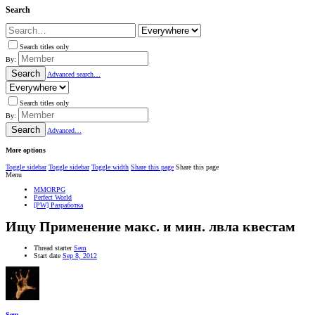
Search
Search titles only
By:
Search
Advanced search…
Search titles only
By:
Search
Advanced…
More options
Toggle sidebar
Toggle sidebar
Toggle width
Share this page
Share this page
Menu
MMORPG
Perfect World
[PW] Разработка
Ищу
Применение макс. и мин. лвла квестам
Thread starter
Sem
Start date
Sep 8, 2012
Sem