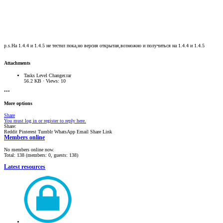
p.s.На 1.4.4 и 1.4.5 не тестил пока,но версия открытая,возможно и получиться на 1.4.4 и 1.4.5
Attachments
Tasks Level Changer.rar
56.2 KB · Views: 10
•••
More options
Share
You must log in or register to reply here.
Share:
Reddit
Pinterest
Tumblr
WhatsApp
Email
Share
Link
Members online
No members online now.
Total: 138 (members: 0, guests: 138)
Latest resources