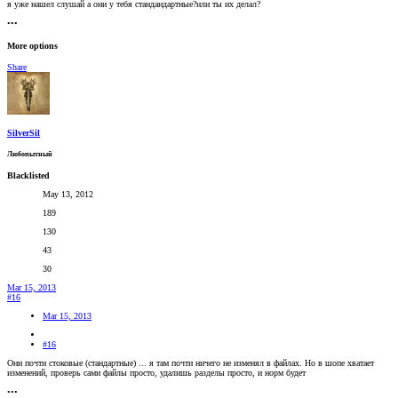
я уже нашел слушай а они у тебя стандандартные?или ты их делал?
•••
More options
Share
SilverSil
Любопытный
Blacklisted
May 13, 2012
189
130
43
30
Mar 15, 2013
#16
Mar 15, 2013
#16
Они почти стоковые (стандартные) ... я там почти ничего не изменял в файлах. Но в шопе хватает
изменений, проверь сами файлы просто, удалишь разделы просто, и норм будет
•••