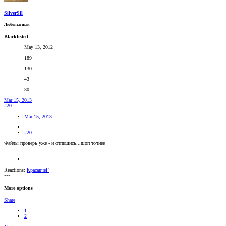
SilverSil
Любопытный
Blacklisted
May 13, 2012
189
130
43
30
Mar 15, 2013
#20
Mar 15, 2013
#20
Файлы проверь уже - и отпишись...шоп точнее
Reactions:
КрасавчеГ
•••
More options
Share
1
2