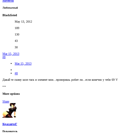
SilverSil
Любопытный
Blacklisted
May 13, 2012
189
130
43
30
Mar 15, 2013
#8
Mar 15, 2013
#8
Давай те скину шоп таск и элемент мои...проверишь робит ли...если конечно у тебя 69 V
•••
More options
Share
КрасавчеГ
Пользователь