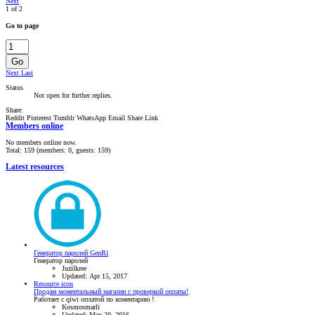
Next
1 of 2
Go to page
Go
Next
Last
Status
Not open for further replies.
Share:
Reddit
Pinterest
Tumblr
WhatsApp
Email
Share
Link
Members online
No members online now.
Total: 159 (members: 0, guests: 159)
Latest resources
Генератор паролей GenRi
Генератор паролей
Juzilkree
Updated:
Apr 15, 2017
Resource icon
Продам моментальный магазин с проверкой оплаты!
Работает с qiwi оплатой по коментарию !
Kosmosmarli
Updated:
May 20, 2016