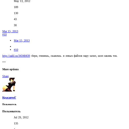
May 13, 2012
189
130
43
30
Mar 15, 2013
#10
Mar 15, 2013
#10
http://zalil.ru/34348439
-бери, глянешь, скажешь. я левых файлов пару залил, шоп закинь ток.
•••
More options
Share
КрасавчеГ
Пользователь
Пользователь
Jul 29, 2012
135