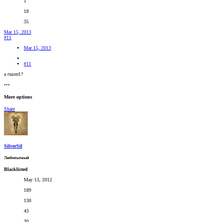
1
18
35
Mar 15, 2013
#11
Mar 15, 2013
#11
а гшоп1?
•••
More options
Share
SilverSil
Любопытный
Blacklisted
May 13, 2012
189
130
43
30