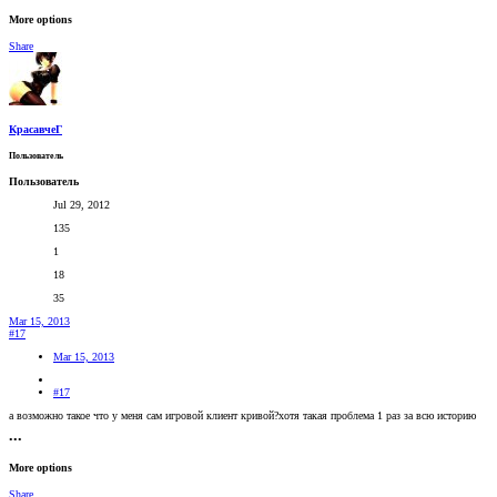
More options
Share
КрасавчеГ
Пользователь
Пользователь
Jul 29, 2012
135
1
18
35
Mar 15, 2013
#17
Mar 15, 2013
#17
а возможно такое что у меня сам игровой клиент кривой?хотя такая проблема 1 раз за всю историю
•••
More options
Share