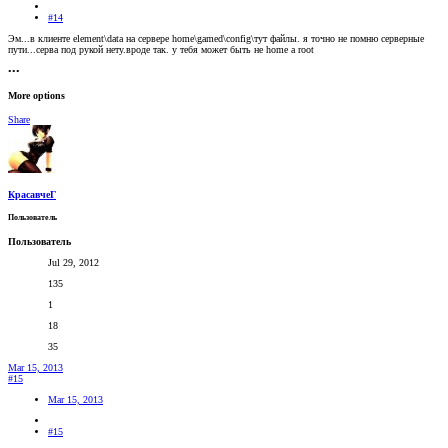
#14
Эм...в клиенте element\data на сервере home\gamed\config\тут файлы. я точно не помню серверные
пути...серва под рукой нету.вроде так. у тебя может быть не home а root
•••
More options
Share
КрасавчеГ
Пользователь
Пользователь
Jul 29, 2012
135
1
18
35
Mar 15, 2013
#15
Mar 15, 2013
#15