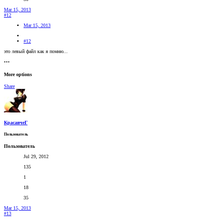
Mar 15, 2013
#12
Mar 15, 2013
#12
это левый файл как я помню...
•••
More options
Share
КрасавчеГ
Пользователь
Пользователь
Jul 29, 2012
135
1
18
35
Mar 15, 2013
#13