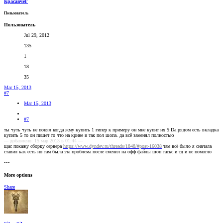
КрасавчеГ
Пользователь
Пользователь
Jul 29, 2012
135
1
18
35
Mar 15, 2013
#7
Mar 15, 2013
#7
ты чуть чуть не понял когда жму купить 1 гипер к примеру он мне купит их 5:Dа рядом есть вкладка
купить 5 то он пишет то что на крине и так пол шопа. да всё заменял полностью
--- добавлено: 15 мар 2013 в 01:44 ---
щас покажу сборку сервера
https://www.dyndev.ru/threads/1848/#post-16038
там всё было я сначала
ставил как есть но там была эта проблема после сменил на офф файлы шоп таскс и тд и не помогло
•••
More options
Share