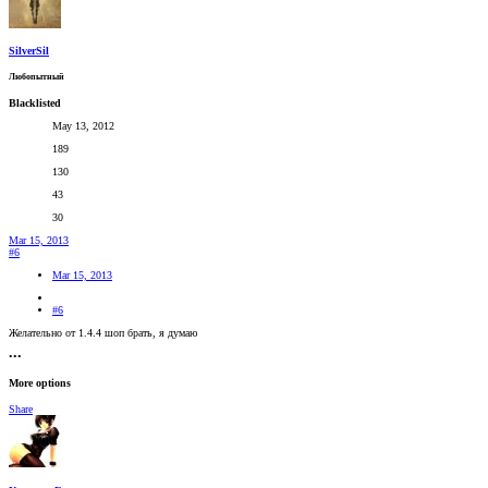
SilverSil
Любопытный
Blacklisted
May 13, 2012
189
130
43
30
Mar 15, 2013
#6
Mar 15, 2013
#6
Желательно от 1.4.4 шоп брать, я думаю
•••
More options
Share