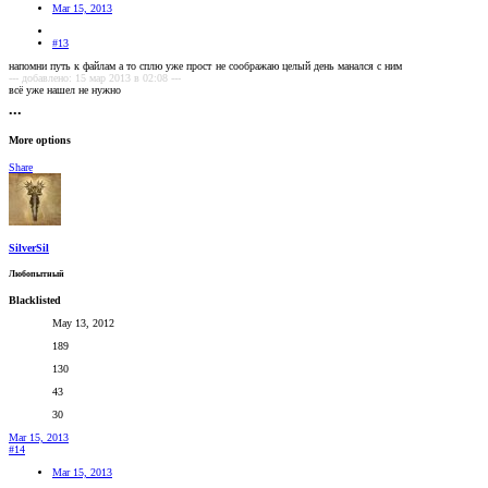
Mar 15, 2013
#13
напомни путь к файлам а то сплю уже прост
не соображаю целый день манался с ним
--- добавлено: 15 мар 2013 в 02:08 ---
всё уже нашел не нужно
•••
More options
Share
SilverSil
Любопытный
Blacklisted
May 13, 2012
189
130
43
30
Mar 15, 2013
#14
Mar 15, 2013