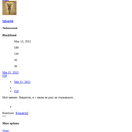
SilverSil
Любопытный
Blacklisted
May 13, 2012
189
130
43
30
Mar 15, 2013
#18
Mar 15, 2013
#18
Моё мнение: Наврятли, я с таким не разу не сталкивался...
Reactions:
КрасавчеГ
•••
More options
Share