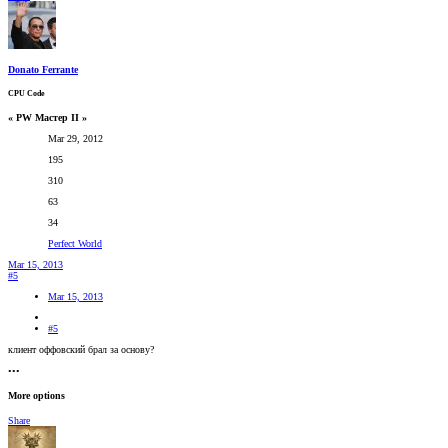
Donato Ferrante
CPU Code
« PW Мастер II »
Mar 29, 2012
195
310
63
34
Perfect World
Mar 15, 2013
#5
Mar 15, 2013
#5
клиент оффовский брал за основу?
•••
More options
Share