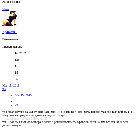
More options
Share
КрасавчеГ
Пользователь
Пользователь
Jul 29, 2012
135
1
18
35
Mar 15, 2013
#3
Mar 15, 2013
#3
уже брал другие файлы от офф например но всё так же + если хочу гиперы там где жму купить 1 он
покупает как рядом с соседней вкладкой 5 штук
--- добавлено: 15 мар 2013 в 01:37 ---
так 1 раз был шоп от сервера а после я решил поставить офовский шоп но там всё так же
и чего
делать теперь?
•••