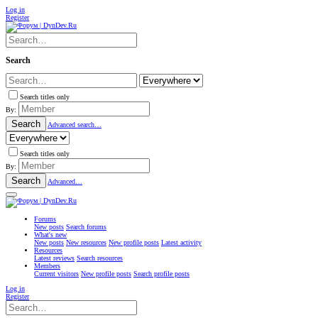
Log in
Register
Search
Search titles only
By:
Search
Advanced search…
Search titles only
By:
Search
Advanced…
Forums
New posts
Search forums
What's new
New posts
New resources
New profile posts
Latest activity
Resources
Latest reviews
Search resources
Members
Current visitors
New profile posts
Search profile posts
Log in
Register