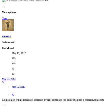
•••
More options
Share
SilverSil
Любопытный
Blacklisted
May 13, 2012
189
130
43
30
Mar 15, 2013
#2
Mar 15, 2013
#2
Кривой шоп или поломанный наверное, ну или возможно что он не сходится с серверным шопом.
•••