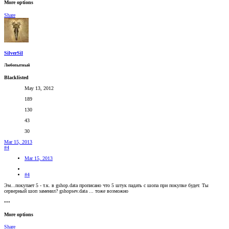
More options
Share
SilverSil
Любопытный
Blacklisted
May 13, 2012
189
130
43
30
Mar 15, 2013
#4
Mar 15, 2013
#4
Эм...покупает 5 - т.к. в gshop.data прописано что 5 штук падать с шопа при покупке будет. Ты
серверный шоп заменил? gshopsev.data ... тоже возможно
•••
More options
Share