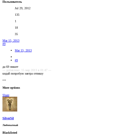
Пользователь
Jul 29, 2012
135
1
18
35
Mar 15, 2013
#9
Mar 15, 2013
#9
да 69 пишет
--- добавлено: 15 мар 2013 в 01:47 ---
кидай попробую завтра отпишу
•••
More options
Share
SilverSil
Любопытный
Blacklisted