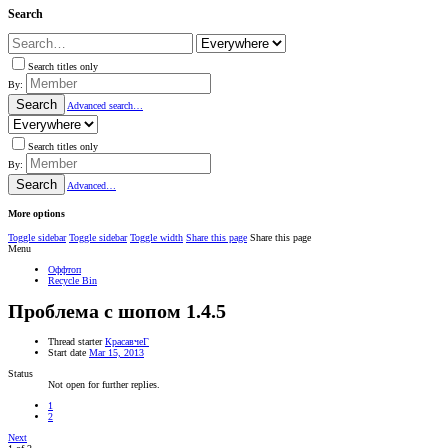
Search
Search titles only
By:
Search
Advanced search…
Search titles only
By:
Search
Advanced…
More options
Toggle sidebar
Toggle sidebar
Toggle width
Share this page
Share this page
Menu
Оффтоп
Recycle Bin
Проблема с шопом 1.4.5
Thread starter
КрасавчеГ
Start date
Mar 15, 2013
Status
Not open for further replies.
1
2
Next