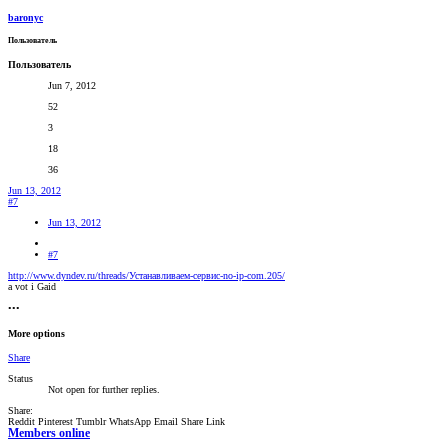
baronyc
Пользователь
Пользователь
Jun 7, 2012
52
3
18
36
Jun 13, 2012
#7
Jun 13, 2012
#7
http://www.dyndev.ru/threads/Устанавливаем-сервис-no-ip-com.205/
a vot i Gaid
•••
More options
Share
Status
Not open for further replies.
Share:
Reddit
Pinterest
Tumblr
WhatsApp
Email
Share
Link
Members online