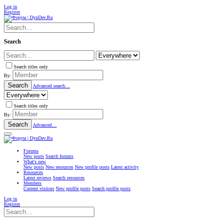
Log in
Register
Search
Search titles only
By:
Search
Advanced search…
Search titles only
By:
Search
Advanced…
Forums
New posts
Search forums
What's new
New posts
New resources
New profile posts
Latest activity
Resources
Latest reviews
Search resources
Members
Current visitors
New profile posts
Search profile posts
Log in
Register