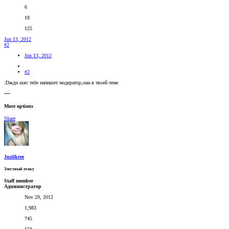
6
18
125
Jun 13, 2012
#2
Jun 13, 2012
#2
:Dжди шяс тебе напишет модератор,она в твоей теме
•••
More options
Share
Juzilkree
Злостный отаку
Staff member
Администратор
Nov 29, 2012
1,983
745