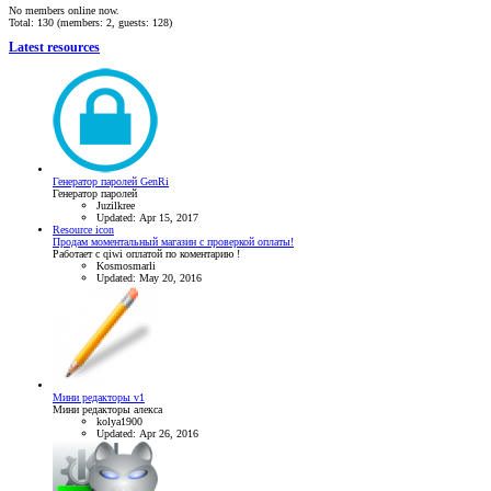
No members online now.
Total: 130 (members: 2, guests: 128)
Latest resources
Генератор паролей GenRi
Генератор паролей
Juzilkree
Updated:
Apr 15, 2017
Resource icon
Продам моментальный магазин с проверкой оплаты!
Работает с qiwi оплатой по коментарию !
Kosmosmarli
Updated:
May 20, 2016
Мини редакторы v1
Мини редакторы алекса
kolya1900
Updated:
Apr 26, 2016