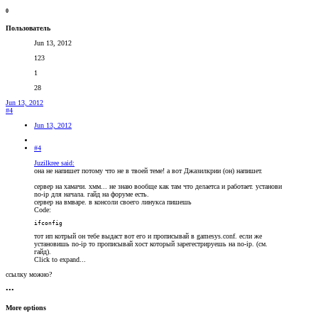
0
Пользователь
Jun 13, 2012
123
1
28
Jun 13, 2012
#4
Jun 13, 2012
#4
Juzilkree said:
она не напишет потому что не в твоей теме! а вот Джазилкрии (он) напишет.
сервер на хамачи. хмм... не знаю вообще как там что делаетса и работает. установи
no-ip для начала. гайд на форуме есть.
сервер на вмваре. в консоли своего линукса пишешь
Code:
ifconfig
тот ип котрый он тебе выдаст вот его и прописывай в gamesys.conf. если же
установишь no-ip то прописывай хост который зарегестрируешь на no-ip. (см.
гайд).
Click to expand...
ссылку можно?
•••
More options