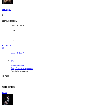
vantegor
0
Пользователь
Jun 13, 2012
123
1
28
Jun 13, 2012
#6
Jun 13, 2012
#6
baronyc said:
http://www.no-ip.com/
Click to expand...
на гайд
•••
More options
Share