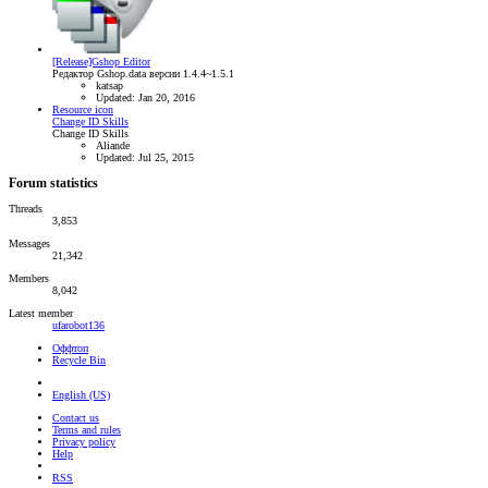
[Release]Gshop Editor
Редактор Gshop.data версии 1.4.4~1.5.1
katsap
Updated:
Jan 20, 2016
Resource icon
Change ID Skills
Change ID Skills
Aliande
Updated:
Jul 25, 2015
Forum statistics
Threads
3,853
Messages
21,342
Members
8,042
Latest member
ufarobot136
Оффтоп
Recycle Bin
English (US)
Contact us
Terms and rules
Privacy policy
Help
RSS