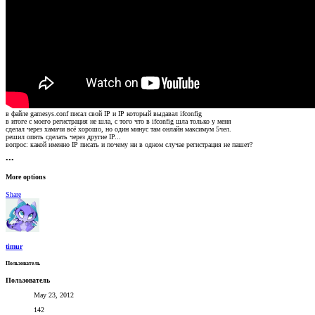
в файле gamesys.conf писал свой IP и IP который выдавал ifconfig
в итоге с моего регистрация не шла, с того что в ifconfig шла только у меня
сделал через хамачи всё хорошо, но один минус там онлайн максимум 5чел.
решил опять сделать через другие IP...
вопрос: какой именно IP писать и почему ни в одном случае регистрация не пашет?
•••
More options
Share
timur
Пользователь
Пользователь
May 23, 2012
142