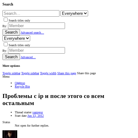
Search
Search titles only
By:
Search
Advanced search…
Search titles only
By:
Search
Advanced…
More options
Toggle sidebar
Toggle sidebar
Toggle width
Share this page
Share this page
Menu
Оффтоп
Recycle Bin
Проблемы с ip и после этого со всем
остальным
Thread starter
vantegor
Start date
Jun 13, 2012
Status
Not open for further replies.