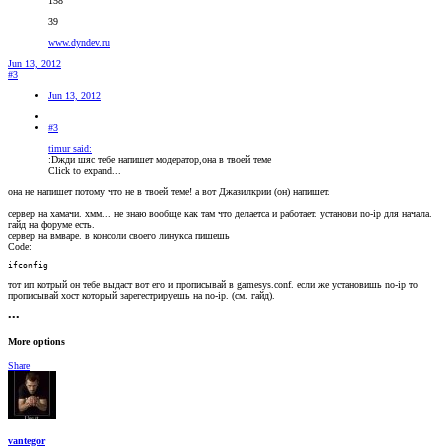
158
39
www.dyndev.ru
Jun 13, 2012
#3
Jun 13, 2012
#3
timur said:
:Dжди шяс тебе напишет модератор,она в твоей теме
Click to expand...
она не напишет потому что не в твоей теме! а вот Джазилкрии (он) напишет.
сервер на хамачи. хмм... не знаю вообще как там что делаетса и работает. установи no-ip для начала.
гайд на форуме есть.
сервер на вмваре. в консоли своего линукса пишешь
Code:
ifconfig
тот ип котрый он тебе выдаст вот его и прописывай в gamesys.conf. если же установишь no-ip то
прописывай хост который зарегестрируешь на no-ip. (см. гайд).
•••
More options
Share
vantegor