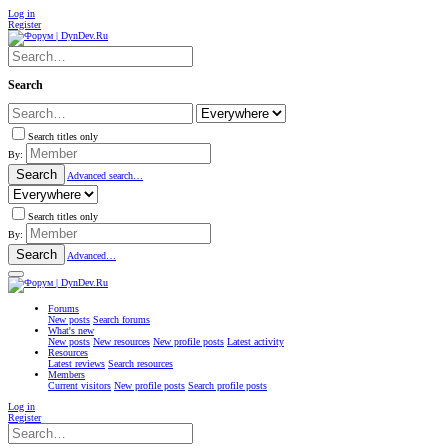
Log in
Register
Search
Search titles only
By:
Search
Advanced search…
Search titles only
By:
Search
Advanced…
Forums
New posts
Search forums
What's new
New posts
New resources
New profile posts
Latest activity
Resources
Latest reviews
Search resources
Members
Current visitors
New profile posts
Search profile posts
Log in
Register