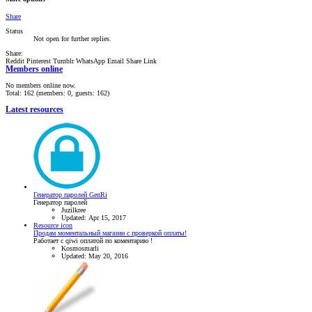
Share
Status
Not open for further replies.
Share:
Reddit
Pinterest
Tumblr
WhatsApp
Email
Share
Link
Members online
No members online now.
Total: 162 (members: 0, guests: 162)
Latest resources
Генератор паролей GenRi
Генератор паролей
Juzilkree
Updated:
Apr 15, 2017
Resource icon
Продам моментальный магазин с проверкой оплаты!
Работает с qiwi оплатой по коментарию !
Kosmosmarli
Updated:
May 20, 2016