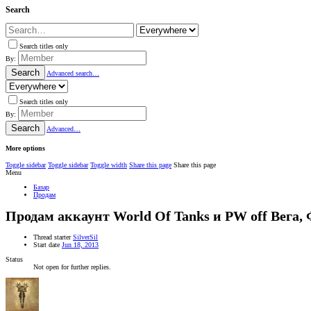
Search
Search titles only
By:
Search
Advanced search…
Search titles only
By:
Search
Advanced…
More options
Toggle sidebar
Toggle sidebar
Toggle width
Share this page
Share this page
Menu
Базар
Продам
Продам аккаунт World Of Tanks и PW off Вега,
Thread starter
SilverSil
Start date
Jun 18, 2013
Status
Not open for further replies.