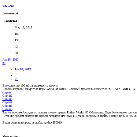
SilverSil
Любопытный
Blacklisted
May 13, 2012
189
130
43
30
Jun 18, 2013
#1
Jun 18, 2013
#1
Вложения до 100 мб заливаются на форум.
Продам Игровой аккаунт от игры World Of Tanks. В данный момент в ангаре т29, т21, АТ2, BDR G1B.
Скрин
Скрин2
Скрин3
Скрин4
Скрин5
Скрин6
Так же продаю Аккаунт от официального сервера Perfect World. 80 Оборотень. Одет более-менее для свое
А так же продам аккаунт на сервере Фортуна (PvPpw) 115 танк, вопросы в скайп, и ваши цены о чём л
Ваши цены и вопросы в скайп: Andrey350999
•••
More options