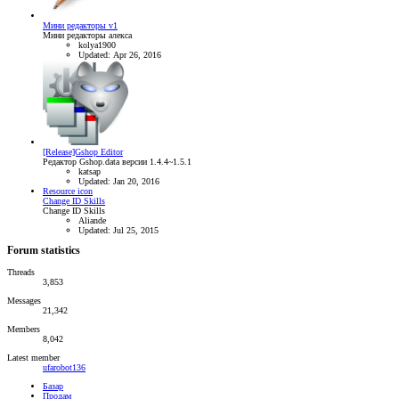
Мини редакторы v1
Мини редакторы алекса
kolya1900
Updated:
Apr 26, 2016
[Release]Gshop Editor
Редактор Gshop.data версии 1.4.4~1.5.1
katsap
Updated:
Jan 20, 2016
Resource icon
Change ID Skills
Change ID Skills
Aliande
Updated:
Jul 25, 2015
Forum statistics
Threads
3,853
Messages
21,342
Members
8,042
Latest member
ufarobot136
Базар
Продам