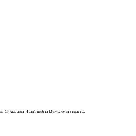
-0,5 Атак-спида. (4 ранг), полёт на 2,5 метра сек та и вроде всё.