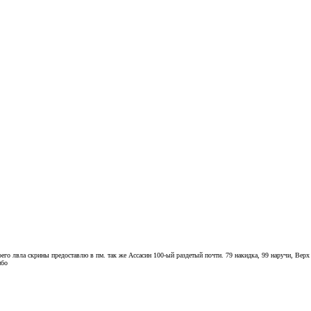
го лвла скрины предоставлю в пм. так же Ассасин 100-ый раздетый почти. 79 накидка, 99 наручи, Верх на 
ибо