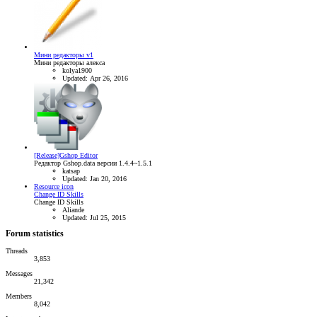
Мини редакторы v1
Мини редакторы алекса
kolya1900
Updated:
Apr 26, 2016
[Release]Gshop Editor
Редактор Gshop.data версии 1.4.4~1.5.1
katsap
Updated:
Jan 20, 2016
Resource icon
Change ID Skills
Change ID Skills
Aliande
Updated:
Jul 25, 2015
Forum statistics
Threads
3,853
Messages
21,342
Members
8,042