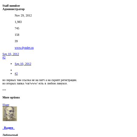
Staff member
Администратор
Nov 29, 2012
1,983
745
158
39
www.dyndev.ru
Sep 10, 2012
#2
Sep 10, 2012
#2
во первых там ссылка не на патч а на скрипт регистрации.
во вторых папка /var/www/ есть в любом линуксе.
•••
More options
Share
_Вадим_
Любопытный