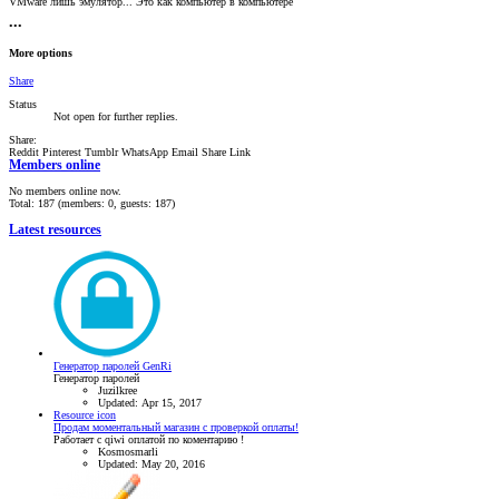
VMware лишь эмулятор... Это как компьютер в компьютере
•••
More options
Share
Status
Not open for further replies.
Share:
Reddit
Pinterest
Tumblr
WhatsApp
Email
Share
Link
Members online
No members online now.
Total: 187 (members: 0, guests: 187)
Latest resources
Генератор паролей GenRi
Генератор паролей
Juzilkree
Updated:
Apr 15, 2017
Resource icon
Продам моментальный магазин с проверкой оплаты!
Работает с qiwi оплатой по коментарию !
Kosmosmarli
Updated:
May 20, 2016