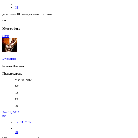
#8
да в самой ОС которая стоит в vmware
•••
More options
Share
Электрон
Большой Электрон
Пользователь
Mar 30, 2012
504
230
79
29
Sep 11, 2012
#9
Sep 11, 2012
#9