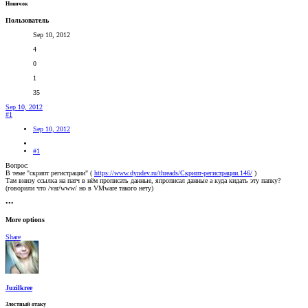
Новичок
Пользователь
Sep 10, 2012
4
0
1
35
Sep 10, 2012
#1
Sep 10, 2012
#1
Вопрос:
В теме "скрипт регистрации" (
https://www.dyndev.ru/threads/Скрипт-регистрации.146/
)
Там внизу ссылка на патч в нём прописать данные, япрописал данные а куда кидать эту папку?
(говорили что /var/www/ но в VMware такого нету)
•••
More options
Share
Juzilkree
Злостный отаку