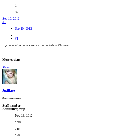
1
35
Sep 10, 2012
#4
Sep 10, 2012
#4
Щас попробую поискать в этой долбабой VMware
•••
More options
Share
Juzilkree
Злостный отаку
Staff member
Администратор
Nov 29, 2012
1,983
745
158