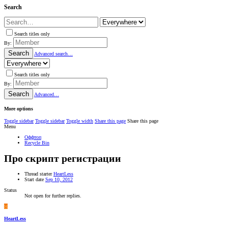
Search
Search titles only
By:
Search
Advanced search…
Search titles only
By:
Search
Advanced…
More options
Toggle sidebar
Toggle sidebar
Toggle width
Share this page
Share this page
Menu
Оффтоп
Recycle Bin
Про скрипт регистрации
Thread starter
HeartLess
Start date
Sep 10, 2012
Status
Not open for further replies.
H
HeartLess