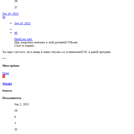
28
37
Sep 10, 2012
#6
Sep 10, 2012
#6
HeartLess said:
Щас попробую поискать в этой долбабой VMware
Click to expand...
Ты ищи /var/www/ не в винде в папке vmware а в установленой ОС в даной програме.
•••
More options
Share
W
Wasaki
Новичок
Пользователь
Sep 2, 2012
18
0
3
33