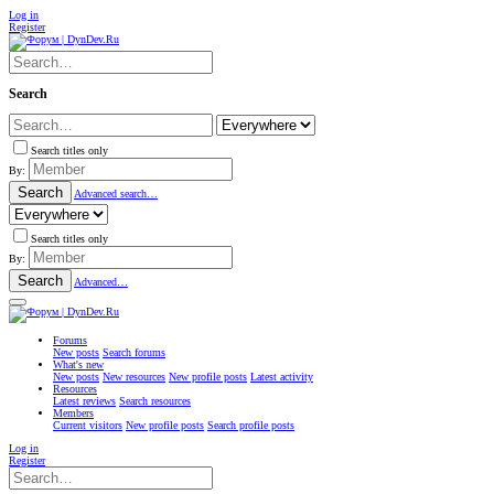
Log in
Register
Search
Search titles only
By:
Search
Advanced search…
Search titles only
By:
Search
Advanced…
Forums
New posts
Search forums
What's new
New posts
New resources
New profile posts
Latest activity
Resources
Latest reviews
Search resources
Members
Current visitors
New profile posts
Search profile posts
Log in
Register