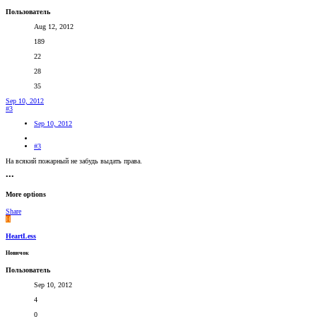
Пользователь
Aug 12, 2012
189
22
28
35
Sep 10, 2012
#3
Sep 10, 2012
#3
На всякий пожарный не забудь выдать права.
•••
More options
Share
H
HeartLess
Новичок
Пользователь
Sep 10, 2012
4
0