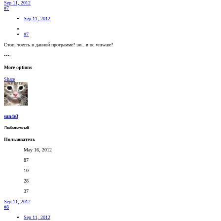
Sep 11, 2012
#7
Sep 11, 2012
#7
Стоп, тоесть в данной программе? эм.. в oc vmware?
•••
More options
Share
san4e3
Любопытный
Пользователь
May 16, 2012
87
10
28
37
Sep 11, 2012
#8
Sep 11, 2012