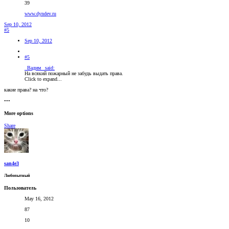
39
www.dyndev.ru
Sep 10, 2012
#5
Sep 10, 2012
#5
_Вадим_ said:
На всякий пожарный не забудь выдать права.
Click to expand...
какие права? на что?
•••
More options
Share
san4e3
Любопытный
Пользователь
May 16, 2012
87
10