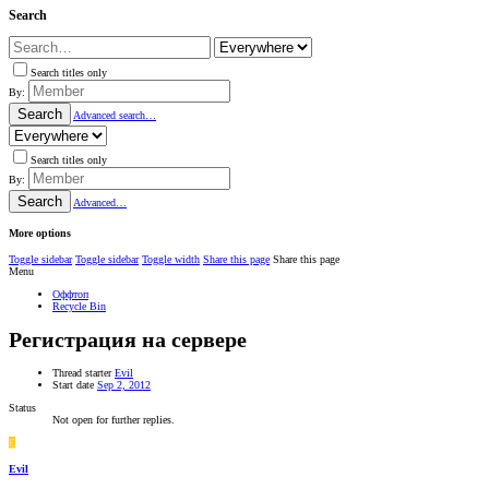
Search
Search titles only
By:
Search
Advanced search…
Search titles only
By:
Search
Advanced…
More options
Toggle sidebar
Toggle sidebar
Toggle width
Share this page
Share this page
Menu
Оффтоп
Recycle Bin
Регистрация на сервере
Thread starter
Evil
Start date
Sep 2, 2012
Status
Not open for further replies.
E
Evil