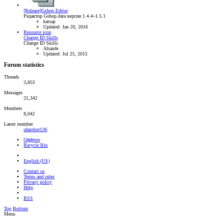
[Release]Gshop Editor
Редактор Gshop.data версии 1.4.4~1.5.1
katsap
Updated:
Jan 20, 2016
Resource icon
Change ID Skills
Change ID Skills
Aliande
Updated:
Jul 25, 2015
Forum statistics
Threads
3,853
Messages
21,342
Members
8,042
Latest member
ufarobot136
Оффтоп
Recycle Bin
English (US)
Contact us
Terms and rules
Privacy policy
Help
RSS
Top
Bottom
Menu