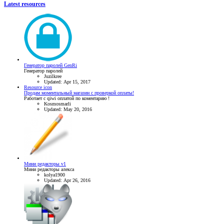
Latest resources
Генератор паролей GenRi
Генератор паролей
Juzilkree
Updated:
Apr 15, 2017
Resource icon
Продам моментальный магазин с проверкой оплаты!
Работает с qiwi оплатой по коментарию !
Kosmosmarli
Updated:
May 20, 2016
Мини редакторы v1
Мини редакторы алекса
kolya1900
Updated:
Apr 26, 2016