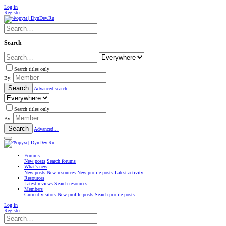
Log in
Register
Search
Search titles only
By:
Search
Advanced search…
Search titles only
By:
Search
Advanced…
Forums
New posts
Search forums
What's new
New posts
New resources
New profile posts
Latest activity
Resources
Latest reviews
Search resources
Members
Current visitors
New profile posts
Search profile posts
Log in
Register