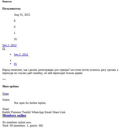
Новичок
Пользователь
Aug 31, 2012
8
0
1
35
Sep 2, 2012
#1
Sep 2, 2012
#1
Народ помогите, как сделать регистрацию для сервера? он готов почти осталось регу сделать а
переходя по ссылке даёт ошибку, по ней переходит только админ.
•••
More options
Share
Status
Not open for further replies.
Share:
Reddit
Pinterest
Tumblr
WhatsApp
Email
Share
Link
Members online
No members online now.
Total: 69 (members: 1, guests: 68)