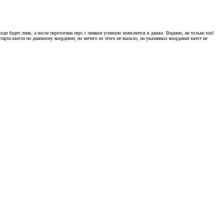
ходе будет линк, а после перелогина перс с линком успешно появляется в данже. Видимо, не только xml
тарта квеста по диапазону координат, но ничего из этого не вышло, на указанных координат квест не