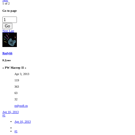
Next
1 of 2
Go to page
Go
Next
Last
Rody66
В Дзэне
« PW Мастер II »
Apr 3, 2013
119
363
63
32
rodysoft.ru
Apr 16, 2013
#1
Apr 16, 2013
#1