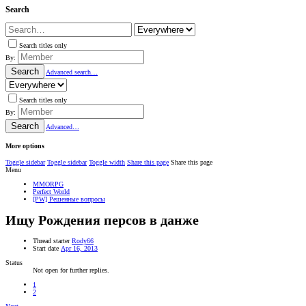
Search
Search titles only
By:
Search
Advanced search…
Search titles only
By:
Search
Advanced…
More options
Toggle sidebar
Toggle sidebar
Toggle width
Share this page
Share this page
Menu
MMORPG
Perfect World
[PW] Решенные вопросы
Ищу
Рождения персов в данже
Thread starter
Rody66
Start date
Apr 16, 2013
Status
Not open for further replies.
1
2