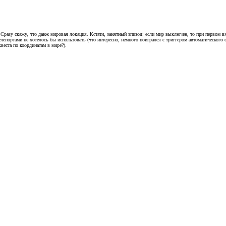
. Сразу скажу, что данж мировая локация. Кстати, занятный эпизод: если мир выключен, то при первом в
елепортами не хотелось бы использовать (что интересно, немного поигрался с триггером автоматического с
веста по координатам в мире?).