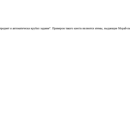
 предмет и автоматически врубил задание". Примером такого квеста являются итемы, выдающие Морай-сн