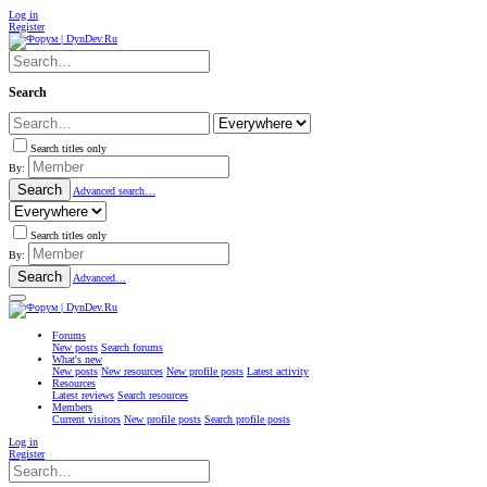
Log in
Register
Search
Search titles only
By:
Search
Advanced search…
Search titles only
By:
Search
Advanced…
Forums
New posts
Search forums
What's new
New posts
New resources
New profile posts
Latest activity
Resources
Latest reviews
Search resources
Members
Current visitors
New profile posts
Search profile posts
Log in
Register