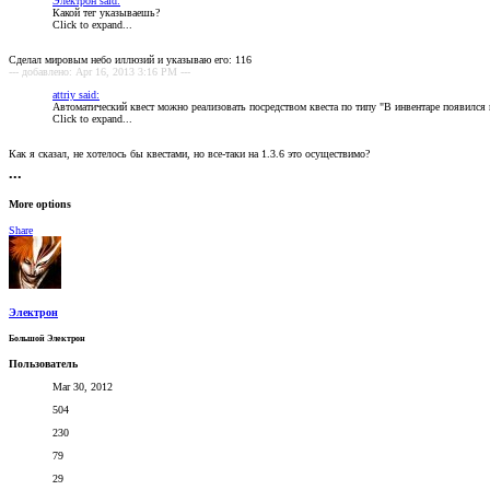
Электрон said:
Какой тег указываешь?
Click to expand...
Сделал мировым небо иллюзий и указываю его: 116
--- добавлено: Apr 16, 2013 3:16 PM ---
attriy said:
Автоматический квест можно реализовать посредством квеста по типу "В инвентаре появился
Click to expand...
Как я сказал, не хотелось бы квестами, но все-таки на 1.3.6 это осуществимо?
•••
More options
Share
Электрон
Большой Электрон
Пользователь
Mar 30, 2012
504
230
79
29