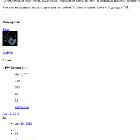
Автоматический квест можно реализовать посредством квеста по типу "В инвентаре появился предмет 
Квест по координатам никаких триггеров не требует. Возьми за пример квест у Водопада в ГМ.
•••
More options
Share
Rody66
В Дзэне
« PW Мастер II »
Apr 3, 2013
119
363
63
32
rodysoft.ru
Apr 16, 2013
#4
Apr 16, 2013
#4