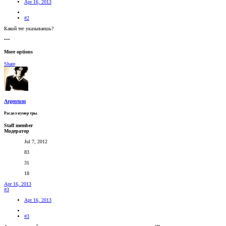
Apr 16, 2013
#2
Какой тег указываешь?
•••
More options
Share
Argentum
Расдел нумер тры.
Staff member
Модератор
Jul 7, 2012
83
31
18
Apr 16, 2013
#3
Apr 16, 2013
#3