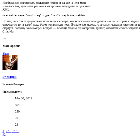
Необходимо реализовать рождение персов в данже, а не в мире
Казалось бы, проблема решается настройкой координат и простым:
XML:
<variable name="worldtag" type="int">{tag}</variable>
Но нет, перс так и продолжает появляться в мире, меняются лишь координаты (на те, которые я задал)
отвечает за то, в какой локе будет появляться перс. Всякие там методы с автоматическими квестами и т
стартует, поэтому закономерен вопрос — вообще можно ли настроить триггер автоматического запуска к
Спасибо.
•••
More options
Share
Электрон
Большой Электрон
Пользователь
Mar 30, 2012
504
230
79
29
Apr 16, 2013
#2