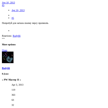
Apr 16, 2013
#5
Apr 16, 2013
#5
Попробуй для начала своему персу прописать
Reactions:
Rody66
•••
More options
Share
Rody66
В Дзэне
« PW Мастер II »
Apr 3, 2013
119
363
63
32