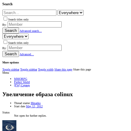
Search
Search titles only
By:
Search
Advanced search…
Search titles only
By:
Search
Advanced…
More options
Toggle sidebar
Toggle sidebar
Toggle width
Share this page
Share this page
Menu
MMORPG
Perfect World
[PW] Сервер
Увеличение образа colinux
Thread starter
IIImatko
Start date
May 12, 2012
Status
Not open for further replies.