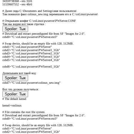
34359738368 --это 32гб
51539607552 --это 48гб
# Далее сюда C:\Documents and Settings\имя пользователя\
Там появился фаил colinux_new.img перемешаем его в C:\coLinux\pwserver\
# Открываем конфиг C:\coLinux\pwserver\PWServer.CONF
Там мы видим вот такие строчки :
Spoiler:
Тык
# Download and extract preconfigured file from SF "Images for 2.6".
cobd0="C:\coLinux\pwserver\PWServer.ext3"
# Swap device, should be an empty file with 128..512MB.
cobd1="C:\coLinux\pwserver\PWServer"
cobd2="C:\coLinux\pwserver\PWServer1_1Gb"
cobd3="C:\coLinux\pwserver\PWServer2_1Gb"
cobd4="C:\coLinux\pwserver\PWServer3_1Gb"
cobd5="C:\coLinux\pwserver\PWServer4_1Gb"
cobd6="C:\coLinux\pwserver\PWServer5_1Gb"
Дописываем вот такой код:
Spoiler:
Тык
cobd7="C:\coLinux\pwserver\colinux_new.img"
Вот что должно получиться:
Spoiler:
Тык
# The default kernel
kernel=vmlinux
# File contains the root file system.
# Download and extract preconfigured file from SF "Images for 2.6".
cobd0="C:\coLinux\pwserver\PWServer.ext3"
# Swap device, should be an empty file with 128..512MB.
cobd1="C:\coLinux\pwserver\PWServer"
cobd2="C:\coLinux\pwserver\PWServer1_1Gb"