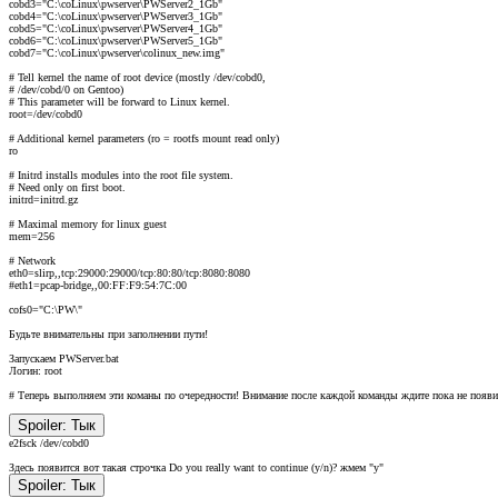
cobd3="C:\coLinux\pwserver\PWServer2_1Gb"
cobd4="C:\coLinux\pwserver\PWServer3_1Gb"
cobd5="C:\coLinux\pwserver\PWServer4_1Gb"
cobd6="C:\coLinux\pwserver\PWServer5_1Gb"
cobd7="C:\coLinux\pwserver\colinux_new.img"
# Tell kernel the name of root device (mostly /dev/cobd0,
# /dev/cobd/0 on Gentoo)
# This parameter will be forward to Linux kernel.
root=/dev/cobd0
# Additional kernel parameters (ro = rootfs mount read only)
ro
# Initrd installs modules into the root file system.
# Need only on first boot.
initrd=initrd.gz
# Maximal memory for linux guest
mem=256
# Network
eth0=slirp,,tcp:29000:29000/tcp:80:80/tcp:8080:8080
#eth1=pcap-bridge,,00:FF:F9:54:7C:00
cofs0="C:\PW\"
Будьте внимательны при заполнении пути!
Запускаем PWServer.bat
Логин: root
# Теперь выполняем эти команы по очередности! Внимание после каждой команды ждите пока не появит
Spoiler:
Тык
e2fsck /dev/cobd0
Здесь появится вот такая строчка Do you really want to continue (y/n)? жмем "y"
Spoiler:
Тык