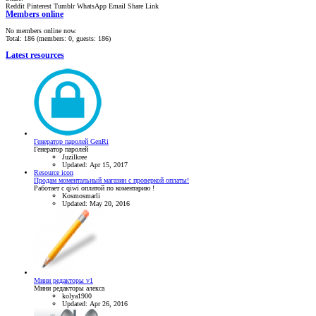
Reddit
Pinterest
Tumblr
WhatsApp
Email
Share
Link
Members online
No members online now.
Total: 186 (members: 0, guests: 186)
Latest resources
Генератор паролей GenRi
Генератор паролей
Juzilkree
Updated:
Apr 15, 2017
Resource icon
Продам моментальный магазин с проверкой оплаты!
Работает с qiwi оплатой по коментарию !
Kosmosmarli
Updated:
May 20, 2016
Мини редакторы v1
Мини редакторы алекса
kolya1900
Updated:
Apr 26, 2016