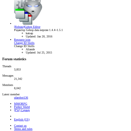
[Release]Gshop Editor
Редактор Gshop.data версии 1.4.4~1.5.1
katsap
Updated:
Jan 20, 2016
Resource icon
Change ID Skills
Change ID Skills
Aliande
Updated:
Jul 25, 2015
Forum statistics
Threads
3,853
Messages
21,342
Members
8,042
Latest member
ufarobot136
MMORPG
Perfect World
[PW] Сервер
English (US)
Contact us
Terms and rules