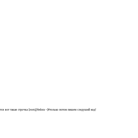
ся вот такая строчка [root@fedora ~]#только потом пишем следуший код!