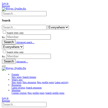
Log in
Register
Search
Search titles only
By:
Search
Advanced search…
Search titles only
By:
Search
Advanced…
Forums
New posts
Search forums
What's new
New posts
New resources
New profile posts
Latest activity
Resources
Latest reviews
Search resources
Members
Current visitors
New profile posts
Search profile posts
Log in
Register