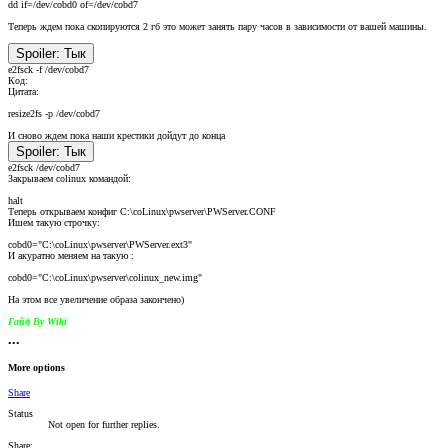
dd if=/dev/cobd0 of=/dev/cobd7
Теперь ждем пока скопируются 2 гб это может занять пару часов в зависимости от вашей машины.
Spoiler:
Тык
e2fsck -f /dev/cobd7
Код:
Цитата:
resize2fs -p /dev/cobd7
И сново ждем пока наши крестики дойдут до конца
Spoiler:
Тык
e2fsck /dev/cobd7
Закрываем colinux командой:
halt
Теперь открываем конфиг C:\coLinux\pwserver\PWServer.CONF
Ишем такую строчку:
cobd0="C:\coLinux\pwserver\PWServer.ext3"
И акуратно меняем на такую :
cobd0="C:\coLinux\pwserver\colinux_new.img"
На этом все увеличение образа закончено)
Гайд By Wiki
•••
More options
Share
Status
Not open for further replies.
Share: