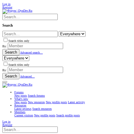
Log in
Register
Search
Search titles only
By:
Search
Advanced search…
Search titles only
By:
Search
Advanced…
Forums
New posts
Search forums
What's new
New posts
New resources
New profile posts
Latest activity
Resources
Latest reviews
Search resources
Members
Current visitors
New profile posts
Search profile posts
Log in
Register