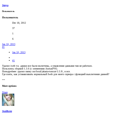
Jenya
Пользователь
Пользователь
Dec 18, 2012
37
1
6
Jan 10, 2013
#1
Jan 10, 2013
#1
Удалил iweb т.к. данжи все были включены, а управление данжами там не работало.
Пользуюсь сборкой 1.3.6 (с элементами AxesasPW).
Поподробнее: удалил папку usr/local/jakarta-tomcat-5.5.9/, и все.
Где взять, как устанавливать нормальный Iweb для моего сервера с функцией выключения данжей?
•••
More options
Share
Juzilkree