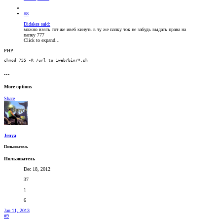
#8
Didakes said:
можно взять тот же ивеб кинуть в ту же папку ток не забудь выдать права на
папку 777
Click to expand...
PHP:
chmod 755 -R /url to iweb/bin/*.sh
•••
More options
Share
Jenya
Пользователь
Пользователь
Dec 18, 2012
37
1
6
Jan 11, 2013
#9