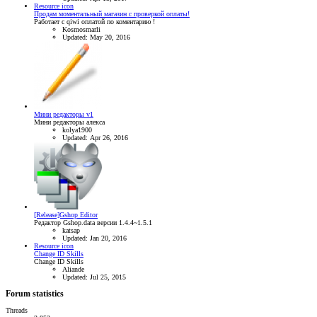
Resource icon
Продам моментальный магазин с проверкой оплаты!
Работает с qiwi оплатой по коментарию !
Kosmosmarli
Updated:
May 20, 2016
Мини редакторы v1
Мини редакторы алекса
kolya1900
Updated:
Apr 26, 2016
[Release]Gshop Editor
Редактор Gshop.data версии 1.4.4~1.5.1
katsap
Updated:
Jan 20, 2016
Resource icon
Change ID Skills
Change ID Skills
Aliande
Updated:
Jul 25, 2015
Forum statistics
Threads