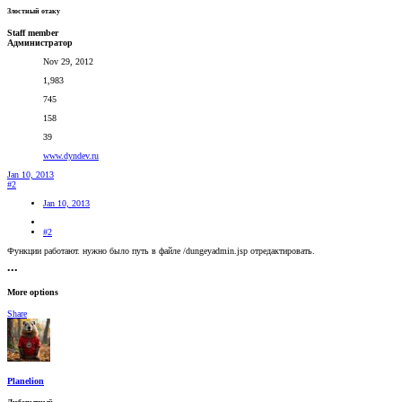
Злостный отаку
Staff member
Администратор
Nov 29, 2012
1,983
745
158
39
www.dyndev.ru
Jan 10, 2013
#2
Jan 10, 2013
#2
Функции работают. нужно было путь в файле /dungeyadmin.jsp отредактировать.
•••
More options
Share
Planelion