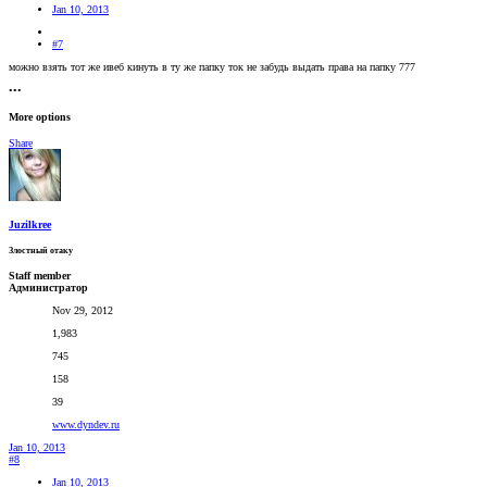
Jan 10, 2013
#7
можно взять тот же ивеб кинуть в ту же папку ток не забудь выдать права на папку 777
•••
More options
Share
Juzilkree
Злостный отаку
Staff member
Администратор
Nov 29, 2012
1,983
745
158
39
www.dyndev.ru
Jan 10, 2013
#8
Jan 10, 2013