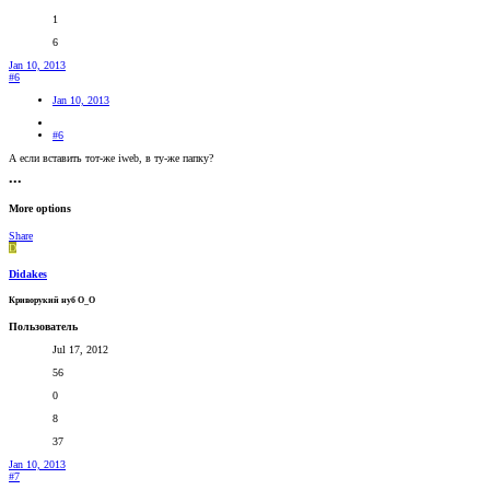
1
6
Jan 10, 2013
#6
Jan 10, 2013
#6
А если вставить тот-же iweb, в ту-же папку?
•••
More options
Share
D
Didakes
Криворукий нуб О_О
Пользователь
Jul 17, 2012
56
0
8
37
Jan 10, 2013
#7