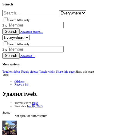
Search
Search titles only
By:
Search
Advanced search…
Search titles only
By:
Search
Advanced…
More options
Toggle sidebar
Toggle sidebar
Toggle width
Share this page
Share this page
Menu
Оффтоп
Recycle Bin
Удалил iweb.
Thread starter
Jenya
Start date
Jan 10, 2013
Status
Not open for further replies.