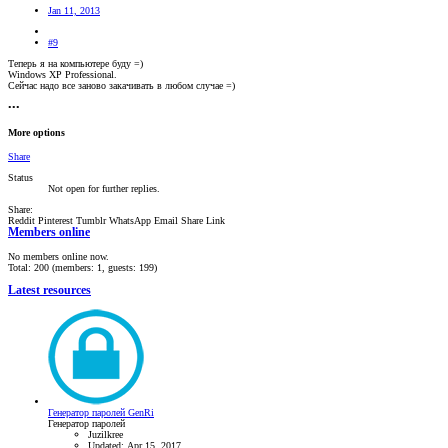
Jan 11, 2013
#9
Теперь я на компьютере буду =)
Windows XP Professional.
Сейчас надо все заново закачивать в любом случае =)
•••
More options
Share
Status
Not open for further replies.
Share:
Reddit
Pinterest
Tumblr
WhatsApp
Email
Share
Link
Members online
No members online now.
Total: 200 (members: 1, guests: 199)
Latest resources
Генератор паролей GenRi
Генератор паролей
Juzilkree
Updated:
Apr 15, 2017