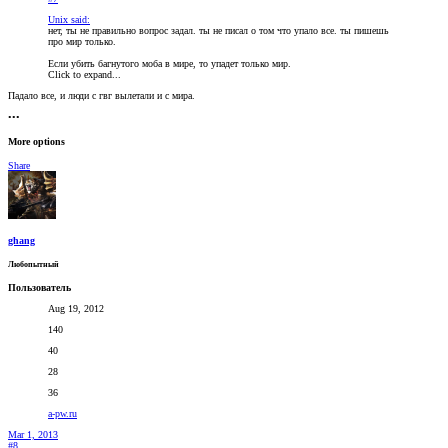
Unix said:
нет, ты не правильно вопрос задал. ты не писал о том что упало все. ты пишешь
про мир только.
Если убить багнутого моба в мире, то упадет только мир.
Click to expand...
Падало все, и люди с гвг вылетали и с мира.
•••
More options
Share
ghang
Любопытный
Пользователь
Aug 19, 2012
140
40
28
36
a-pw.ru
Mar 1, 2013
#8