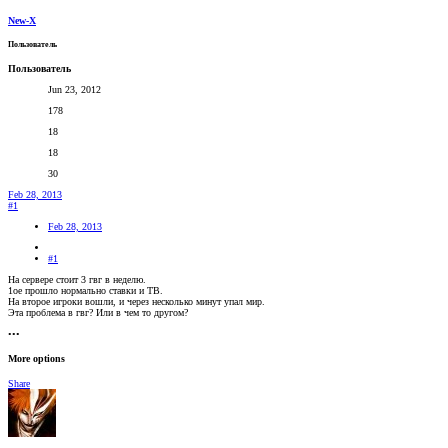
New-X
Пользователь
Пользователь
Jun 23, 2012
178
18
18
30
Feb 28, 2013
#1
Feb 28, 2013
#1
На сервере стоит 3 гвг в неделю.
1ое прошло нормально ставки и ТВ.
На второе игроки вошли, и через несколько минут упал мир.
Эта проблема в гвг? Или в чем то другом?
•••
More options
Share