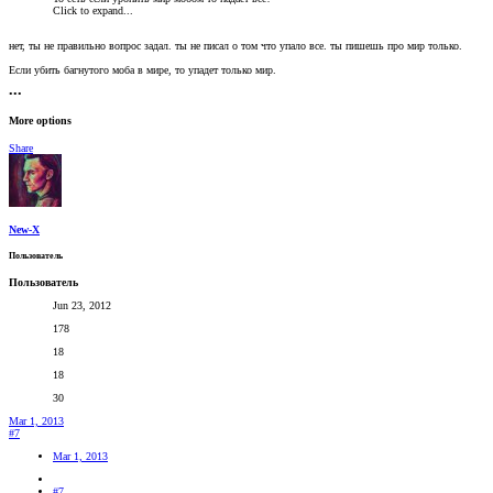
Click to expand...
нет, ты не правильно вопрос задал. ты не писал о том что упало все. ты пишешь про мир только.
Если убить багнутого моба в мире, то упадет только мир.
•••
More options
Share
New-X
Пользователь
Пользователь
Jun 23, 2012
178
18
18
30
Mar 1, 2013
#7
Mar 1, 2013
#7