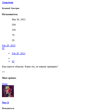
Электрон
Большой Электрон
Пользователь
Mar 30, 2012
504
230
79
29
Feb 28, 2013
#2
Feb 28, 2013
#2
Еще короче объясни. Какое гвг, по какому принципу?
•••
More options
Share
New-X
Пользователь