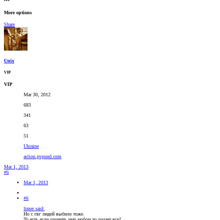
•••
More options
Share
Unix
VIP
VIP
Mar 30, 2012
683
341
63
51
Ukraine
action.pvpund.com
Mar 1, 2013
#6
Mar 1, 2013
#6
limer said:
Но с гвг людей выбило тоже.
То есть если уронить мир мобом то падает все?