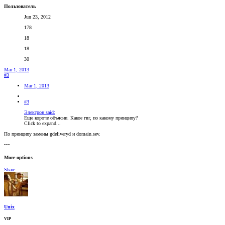
Пользователь
Jun 23, 2012
178
18
18
30
Mar 1, 2013
#3
Mar 1, 2013
#3
Электрон said:
Еще короче объясни. Какое гвг, по какому принципу?
Click to expand...
По принципу замены gdeliveryd и domain.sev.
•••
More options
Share
Unix
VIP