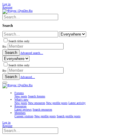
Log in
Register
Search
Search titles only
By:
Search
Advanced search…
Search titles only
By:
Search
Advanced…
Forums
New posts
Search forums
What's new
New posts
New resources
New profile posts
Latest activity
Resources
Latest reviews
Search resources
Members
Current visitors
New profile posts
Search profile posts
Log in
Register