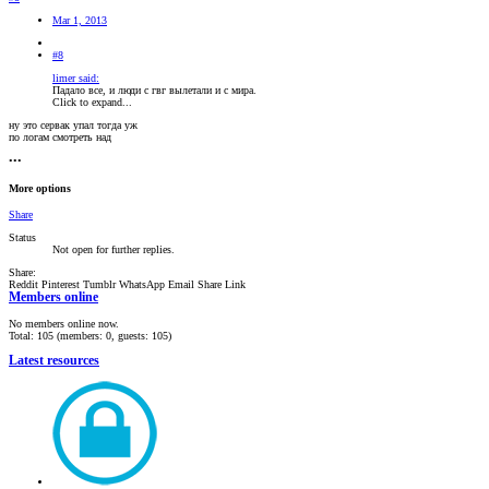
Mar 1, 2013
#8
limer said:
Падало все, и люди с гвг вылетали и с мира.
Click to expand...
ну это сервак упал тогда уж
по логам смотреть над
•••
More options
Share
Status
Not open for further replies.
Share:
Reddit
Pinterest
Tumblr
WhatsApp
Email
Share
Link
Members online
No members online now.
Total: 105 (members: 0, guests: 105)
Latest resources