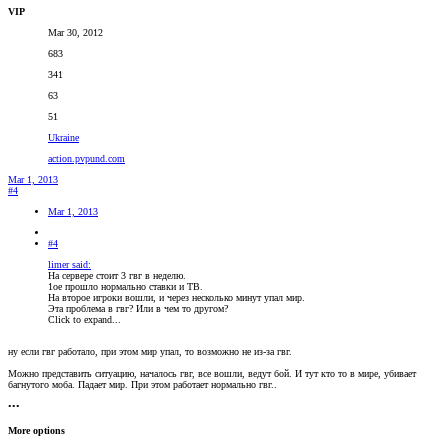
VIP
Mar 30, 2012
683
341
63
51
Ukraine
action.pvpund.com
Mar 1, 2013
#4
Mar 1, 2013
#4
limer said:
На сервере стоит 3 гвг в неделю.
1ое прошло нормально ставки и ТВ.
На второе игроки вошли, и через несколько минут упал мир.
Эта проблема в гвг? Или в чем то другом?
Click to expand...
ну если гвг работало, при этом мир упал, то возможно не из-за гвг.
Можно представить ситуацию, началось гвг, все вошли, ведут бой. И тут кто то в мире, убивает
багнутого моба. Падает мир. При этом работает нормально гвг..
•••
More options