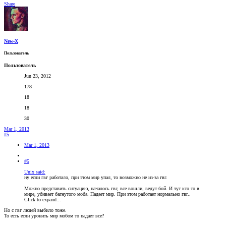
Share
New-X
Пользователь
Пользователь
Jun 23, 2012
178
18
18
30
Mar 1, 2013
#5
Mar 1, 2013
#5
Unix said:
ну если гвг работало, при этом мир упал, то возможно не из-за гвг.
Можно представить ситуацию, началось гвг, все вошли, ведут бой. И тут кто то в
мире, убивает багнутого моба. Падает мир. При этом работает нормально гвг..
Click to expand...
Но с гвг людей выбило тоже.
То есть если уронить мир мобом то падает все?