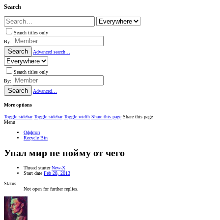
Search
Search titles only
By:
Search
Advanced search…
Search titles only
By:
Search
Advanced…
More options
Toggle sidebar
Toggle sidebar
Toggle width
Share this page
Share this page
Menu
Оффтоп
Recycle Bin
Упал мир не пойму от чего
Thread starter
New-X
Start date
Feb 28, 2013
Status
Not open for further replies.