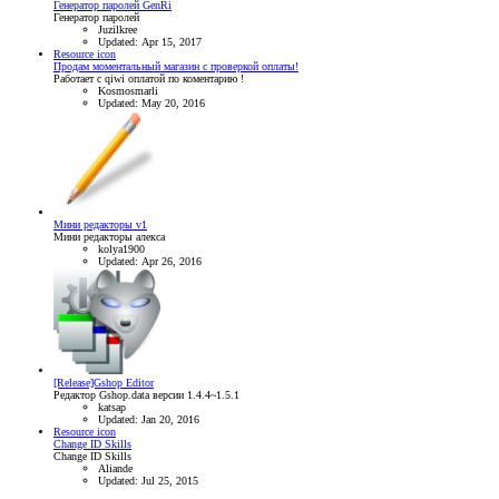
Генератор паролей GenRi
Генератор паролей
Juzilkree
Updated:
Apr 15, 2017
Resource icon
Продам моментальный магазин с проверкой оплаты!
Работает с qiwi оплатой по коментарию !
Kosmosmarli
Updated:
May 20, 2016
Мини редакторы v1
Мини редакторы алекса
kolya1900
Updated:
Apr 26, 2016
[Release]Gshop Editor
Редактор Gshop.data версии 1.4.4~1.5.1
katsap
Updated:
Jan 20, 2016
Resource icon
Change ID Skills
Change ID Skills
Aliande
Updated:
Jul 25, 2015