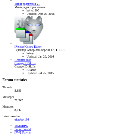
Мини редакторы v1
Мини редакторы алекса
kolya1900
Updated:
Apr 26, 2016
[Release]Gshop Editor
Редактор Gshop.data версии 1.4.4~1.5.1
katsap
Updated:
Jan 20, 2016
Resource icon
Change ID Skills
Change ID Skills
Aliande
Updated:
Jul 25, 2015
Forum statistics
Threads
3,853
Messages
21,342
Members
8,042
Latest member
ufarobot136
MMORPG
Perfect World
[PW] Услуги