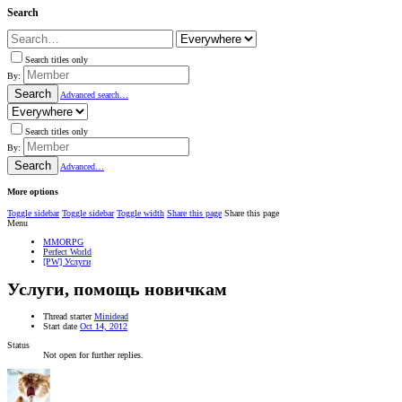
Search
Search titles only
By:
Search
Advanced search…
Search titles only
By:
Search
Advanced…
More options
Toggle sidebar
Toggle sidebar
Toggle width
Share this page
Share this page
Menu
MMORPG
Perfect World
[PW] Услуги
Услуги, помощь новичкам
Thread starter
Minidead
Start date
Oct 14, 2012
Status
Not open for further replies.