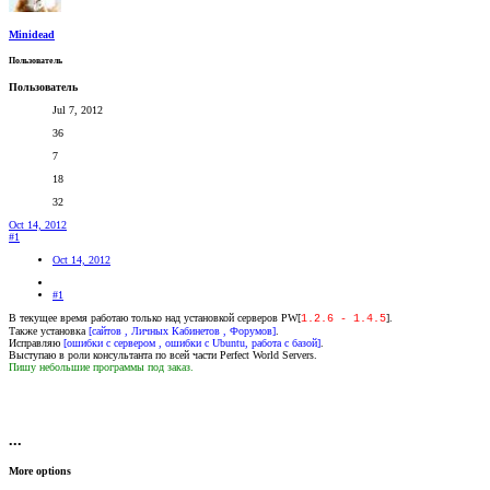
Minidead
Пользователь
Пользователь
Jul 7, 2012
36
7
18
32
Oct 14, 2012
#1
Oct 14, 2012
#1
В текущее время работаю только над установкой серверов PW[
].
1.2.6 - 1.4.5
Также установка
[сайтов , Личных Кабинетов , Форумов]
.
Исправляю
[ошибки с сервером , ошибки с Ubuntu, работа с базой]
.
Выступаю в роли консультанта по всей части Perfect World Servers.
Пишу небольшие программы под заказ.
•••
More options