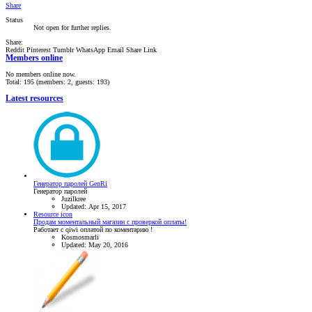
Share
Status
Not open for further replies.
Share:
Reddit
Pinterest
Tumblr
WhatsApp
Email
Share
Link
Members online
No members online now.
Total: 195 (members: 2, guests: 193)
Latest resources
Генератор паролей GenRi
Генератор паролей
Juzilkree
Updated:
Apr 15, 2017
Resource icon
Продам моментальный магазин с проверкой оплаты!
Работает с qiwi оплатой по коментарию !
Kosmosmarli
Updated:
May 20, 2016