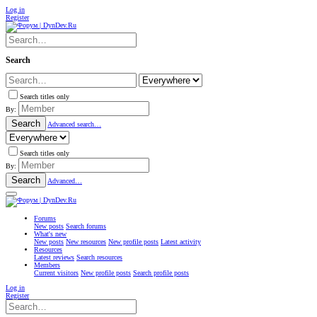
Log in
Register
Search
Search titles only
By:
Search
Advanced search…
Search titles only
By:
Search
Advanced…
Forums
New posts
Search forums
What's new
New posts
New resources
New profile posts
Latest activity
Resources
Latest reviews
Search resources
Members
Current visitors
New profile posts
Search profile posts
Log in
Register