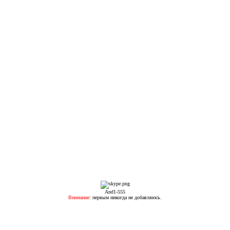
And1-555​
Внимание
: первым никогда не добавляюсь.​