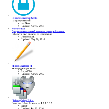
Генератор паролей GenRi
Генератор паролей
Juzilkree
Updated:
Apr 15, 2017
Resource icon
Продам моментальный магазин с проверкой оплаты!
Работает с qiwi оплатой по коментарию !
Kosmosmarli
Updated:
May 20, 2016
Мини редакторы v1
Мини редакторы алекса
kolya1900
Updated:
Apr 26, 2016
[Release]Gshop Editor
Редактор Gshop.data версии 1.4.4~1.5.1
katsap
Updated:
Jan 20, 2016