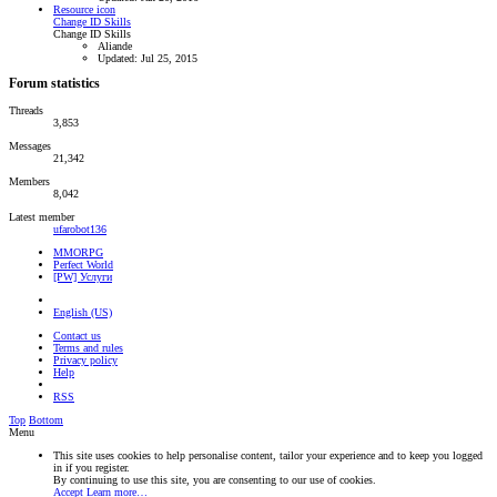
Resource icon
Change ID Skills
Change ID Skills
Aliande
Updated:
Jul 25, 2015
Forum statistics
Threads
3,853
Messages
21,342
Members
8,042
Latest member
ufarobot136
MMORPG
Perfect World
[PW] Услуги
English (US)
Contact us
Terms and rules
Privacy policy
Help
RSS
Top
Bottom
Menu
This site uses cookies to help personalise content, tailor your experience and to keep you logged
in if you register.
By continuing to use this site, you are consenting to our use of cookies.
Accept
Learn more…