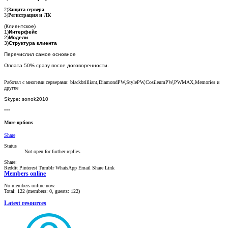
2)
Защита сервера
3)
Регистрация и ЛК
(Клиентское)
1)
Интерфейс
2)
Модели
3)
Структура клиента
Перечислил самое основное
Оплата 50% сразу после договоренности.
Работал с многими серверами: blackbrilliant,DiamondPW,StylePW,CosileumPW,PWMAX,Memories и
другие
Skype: sonok2010
•••
More options
Share
Status
Not open for further replies.
Share:
Reddit
Pinterest
Tumblr
WhatsApp
Email
Share
Link
Members online
No members online now.
Total: 122 (members: 0, guests: 122)
Latest resources