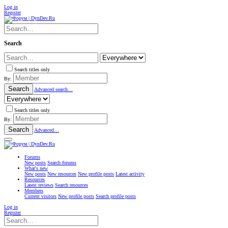
Log in
Register
Search
Search titles only
By:
Search
Advanced search…
Search titles only
By:
Search
Advanced…
Forums
New posts
Search forums
What's new
New posts
New resources
New profile posts
Latest activity
Resources
Latest reviews
Search resources
Members
Current visitors
New profile posts
Search profile posts
Log in
Register