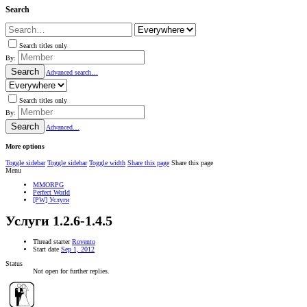
Search
Search titles only
By:
Search
Advanced search…
Search titles only
By:
Search
Advanced…
More options
Toggle sidebar
Toggle sidebar
Toggle width
Share this page
Share this page
Menu
MMORPG
Perfect World
[PW] Услуги
Услуги 1.2.6-1.4.5
Thread starter
Rovento
Start date
Sep 1, 2012
Status
Not open for further replies.