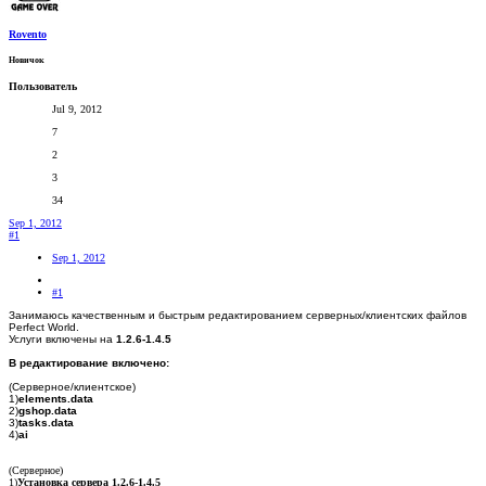
Rovento
Новичок
Пользователь
Jul 9, 2012
7
2
3
34
Sep 1, 2012
#1
Sep 1, 2012
#1
Занимаюсь качественным и быстрым редактированием серверных/клиентских файлов
Perfect World.
Услуги включены на
1.2.6-1.4.5
В редактирование включено:
(Серверное/клиентское)
1)
elements.data
2)
gshop.data
3)
tasks.data
4)
ai
(Серверное)
1)
Установка сервера 1.2.6-1.4.5