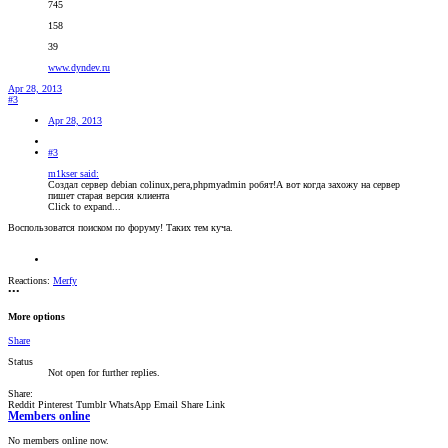
745
158
39
www.dyndev.ru
Apr 28, 2013
#3
Apr 28, 2013
#3
m1kser said:
Создал сервер debian colinux,рега,phpmyadmin робят!А вот когда захожу на сервер
пишет старая версия клиента
Click to expand...
Воспользоватся поиском по форуму! Таких тем куча.
Reactions:
Merfy
•••
More options
Share
Status
Not open for further replies.
Share:
Reddit
Pinterest
Tumblr
WhatsApp
Email
Share
Link
Members online
No members online now.