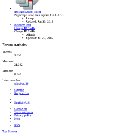
[Release]Gshop Editor
Редактор Gshop.data версии 1.4.4~1.5.1
katsap
Updated:
Jan 20, 2016
Resource icon
Change ID Skills
Change ID Skills
Aliande
Updated:
Jul 25, 2015
Forum statistics
Threads
3,853
Messages
21,342
Members
8,042
Latest member
ufarobot136
Оффтоп
Recycle Bin
English (US)
Contact us
Terms and rules
Privacy policy
Help
RSS
Top
Bottom