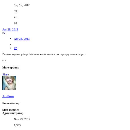
Sep 15, 2012
33
41
18
Apr 28, 2013
#2
Apr 28, 2013
#2
Разные версии gshop.data или же не полностью прогрузилось ядро.
•••
More options
Share
Juzilkree
Злостный отаку
Staff member
Администратор
Nov 29, 2012
1,983