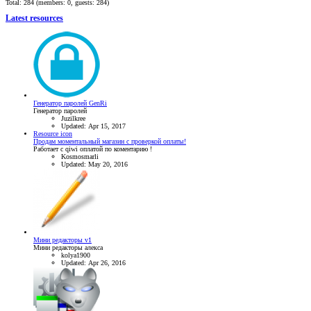
Total: 284 (members: 0, guests: 284)
Latest resources
Генератор паролей GenRi
Генератор паролей
Juzilkree
Updated:
Apr 15, 2017
Resource icon
Продам моментальный магазин с проверкой оплаты!
Работает с qiwi оплатой по коментарию !
Kosmosmarli
Updated:
May 20, 2016
Мини редакторы v1
Мини редакторы алекса
kolya1900
Updated:
Apr 26, 2016