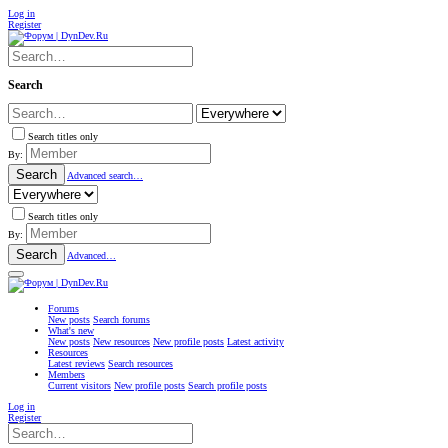
Log in
Register
Search
Search titles only
By:
Search
Advanced search…
Search titles only
By:
Search
Advanced…
Forums
New posts
Search forums
What's new
New posts
New resources
New profile posts
Latest activity
Resources
Latest reviews
Search resources
Members
Current visitors
New profile posts
Search profile posts
Log in
Register