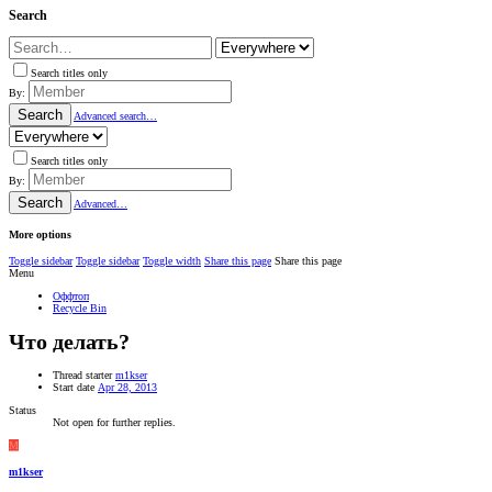
Search
Search titles only
By:
Search
Advanced search…
Search titles only
By:
Search
Advanced…
More options
Toggle sidebar
Toggle sidebar
Toggle width
Share this page
Share this page
Menu
Оффтоп
Recycle Bin
Что делать?
Thread starter
m1kser
Start date
Apr 28, 2013
Status
Not open for further replies.
M
m1kser