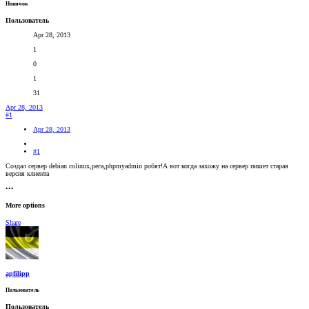
Новичок
Пользователь
Apr 28, 2013
1
0
1
31
Apr 28, 2013
#1
Apr 28, 2013
#1
Создал сервер debian colinux,рега,phpmyadmin робят!А вот когда захожу на сервер пишет старая
версия клиента
•••
More options
Share
apfilipp
Пользователь
Пользователь