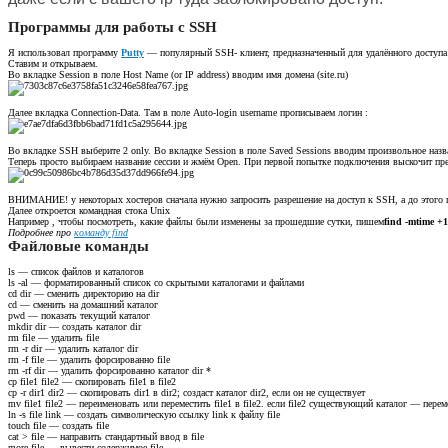
Программы для работы с SSH
Я использовал программу
Putty
— популярный SSH- клиент, предназначенный для удалённого доступа
Ставим и открываем.
Во вкладке Session в поле Host Name (or IP address) вводим имя домена (site.ru)
Далее вкладка Connection-Data. Там в поле Auto-login username прописываем логин :
Во вкладке SSH выберите 2 only. Во вкладке Session в поле Saved Sessions вводим произвольное назва
Теперь просто выбираем название сессии и жмём Оpen. При первой попытке подключения выскочит пред
ВНИМАНИЕ! у некоторых хостеров сначала нужно запросить разрешение на доступ к SSH, а до этого п
Далее откроется командная стока Unix
Например , чтобы посмотреть, какие файлы были изменены за прошедшие сутки, пишем
find -mtime +1
Подробнее про
команду find
Файловые команды
ls — список файлов и каталогов
ls -al — форматированный список со скрытыми каталогами и файлами
cd dir — сменить директорию на dir
cd — сменить на домашний каталог
pwd — показать текущий каталог
mkdir dir — создать каталог dir
rm file — удалить file
rm -r dir — удалить каталог dir
rm -f file — удалить форсированно file
rm -rf dir — удалить форсированно каталог dir *
cp file1 file2 — скопировать file1 в file2
cp -r dir1 dir2 — скопировать dir1 в dir2; создаст каталог dir2, если он не существует
mv file1 file2 — переименовать или переместить file1 в file2. если file2 существующий каталог — перемес
ln -s file link — создать символическую ссылку link к файлу file
touch file — создать file
cat > file — направить стандартный ввод в file
more file — вывести содержимое file