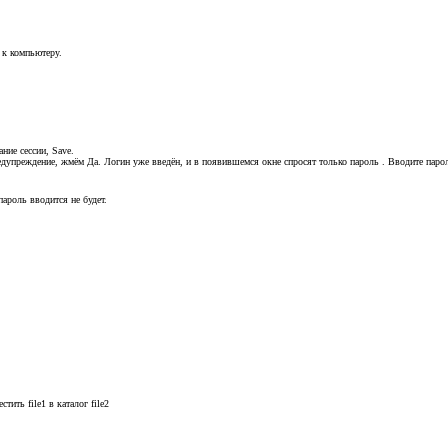
 к компьютеру.
ние сессии, Save.
упреждение, жмём Да. Логин уже введён, и в появившемся окне спросят только пароль . Вводите пароль 
ароль вводится не будет.
тить file1 в каталог file2