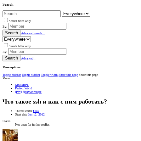
Search
Search titles only
By:
Search
Advanced search…
Search titles only
By:
Search
Advanced…
More options
Toggle sidebar
Toggle sidebar
Toggle width
Share this page
Share this page
Menu
MMORPG
Perfect World
[PW] Документация
Что такое ssh и как с ним работать?
Thread starter
Unix
Start date
Jun 12, 2012
Status
Not open for further replies.