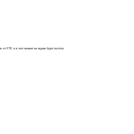
от FTP, и в этот момент на экране будет пустота.