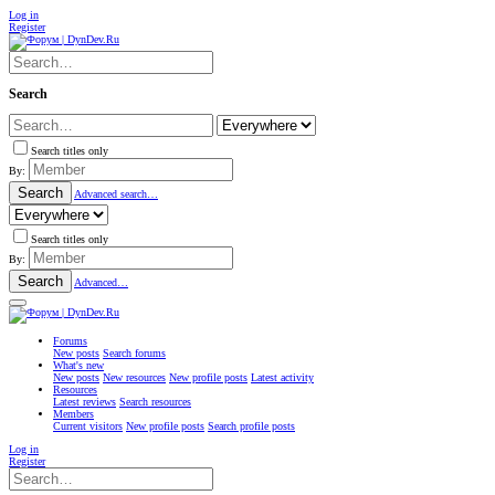
Log in
Register
Search
Search titles only
By:
Search
Advanced search…
Search titles only
By:
Search
Advanced…
Forums
New posts
Search forums
What's new
New posts
New resources
New profile posts
Latest activity
Resources
Latest reviews
Search resources
Members
Current visitors
New profile posts
Search profile posts
Log in
Register