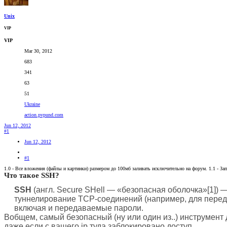
Unix
VIP
VIP
Mar 30, 2012
683
341
63
51
Ukraine
action.pvpund.com
Jun 12, 2012
#1
Jun 12, 2012
#1
1.0 - Все вложения (файлы и картинки) размером до 100мб заливать исключительно на форум. 1.1 - З
Что такое SSH?
SSH
(англ. Secure SHell — «безопасная оболочка»[1])
туннелирование TCP-соединений (например, для передач
включая и передаваемые пароли.
Вобщем, самый безопасный (ну или один из..) инструмент д
даже если с вашего ip туда заблокировано доступ.