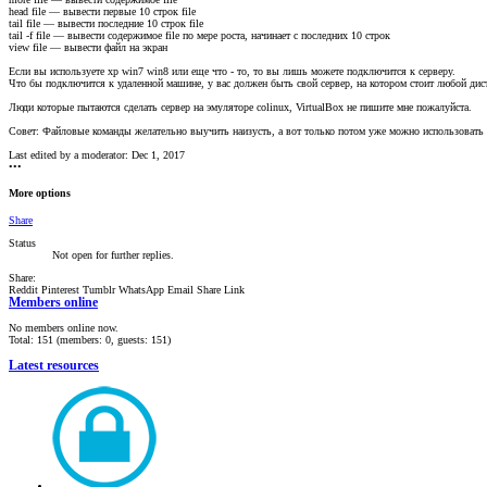
head file — вывести первые 10 строк file
tail file — вывести последние 10 строк file
tail -f file — вывести содержимое file по мере роста, начинает с последних 10 строк
view file — вывести файл на экран
Если вы используете xp win7 win8 или еще что - то, то вы лишь можете подключится к серверу.
Что бы подключится к удаленной машине, у вас должен быть свой сервер, на котором стоит любой дист
Люди которые пытаются сделать сервер на эмуляторе colinux, VirtualBox не пишите мне пожалуйста.
Совет: Файловые команды желательно выучить наизусть, а вот только потом уже можно использовать
Last edited by a moderator:
Dec 1, 2017
•••
More options
Share
Status
Not open for further replies.
Share:
Reddit
Pinterest
Tumblr
WhatsApp
Email
Share
Link
Members online
No members online now.
Total: 151 (members: 0, guests: 151)
Latest resources