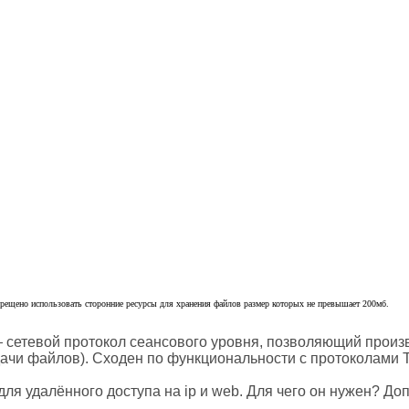
апрещено использовать сторонние ресурсы для хранения файлов размер которых не превышает 200мб.
 — сетевой протокол сеансового уровня, позволяющий прои
и файлов). Сходен по функциональности с протоколами Telne
ля удалённого доступа на ip и web. Для чего он нужен? Доп