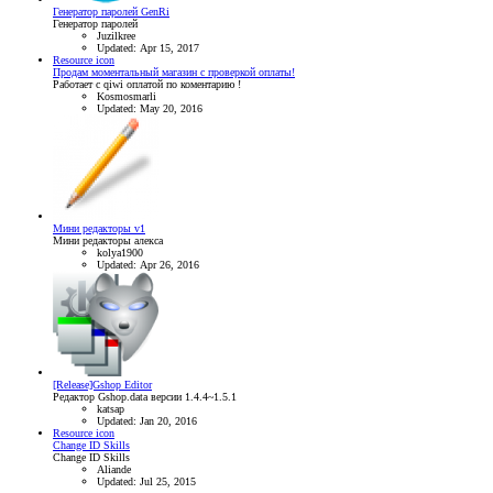
Генератор паролей GenRi
Генератор паролей
Juzilkree
Updated:
Apr 15, 2017
Resource icon
Продам моментальный магазин с проверкой оплаты!
Работает с qiwi оплатой по коментарию !
Kosmosmarli
Updated:
May 20, 2016
Мини редакторы v1
Мини редакторы алекса
kolya1900
Updated:
Apr 26, 2016
[Release]Gshop Editor
Редактор Gshop.data версии 1.4.4~1.5.1
katsap
Updated:
Jan 20, 2016
Resource icon
Change ID Skills
Change ID Skills
Aliande
Updated:
Jul 25, 2015