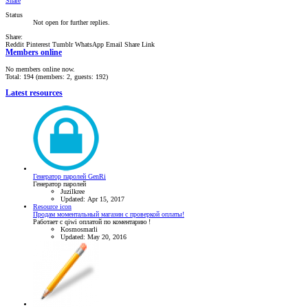
Share
Status
Not open for further replies.
Share:
Reddit
Pinterest
Tumblr
WhatsApp
Email
Share
Link
Members online
No members online now.
Total: 194 (members: 2, guests: 192)
Latest resources
Генератор паролей GenRi
Генератор паролей
Juzilkree
Updated:
Apr 15, 2017
Resource icon
Продам моментальный магазин с проверкой оплаты!
Работает с qiwi оплатой по коментарию !
Kosmosmarli
Updated:
May 20, 2016