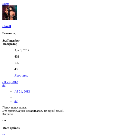
Share
ClouD
Инквизитор
Staff member
Модератор
Apr 3, 2012
402
136
43
Ярославль
Jul 21, 2012
#2
Jul 21, 2012
#2
Поиск поиск поиск.
Эта проблема уже обсасывалась не одной темой.
Закрыто.
•••
More options