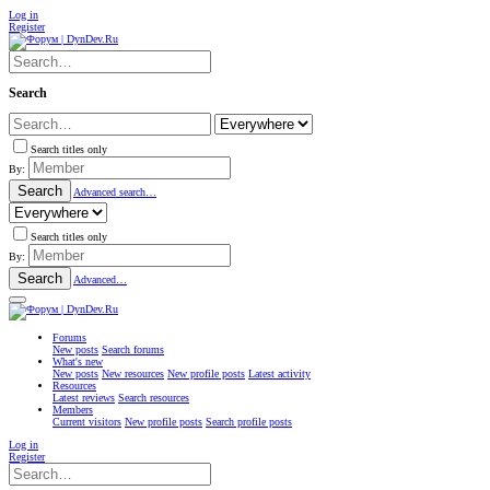
Log in
Register
Search
Search titles only
By:
Search
Advanced search…
Search titles only
By:
Search
Advanced…
Forums
New posts
Search forums
What's new
New posts
New resources
New profile posts
Latest activity
Resources
Latest reviews
Search resources
Members
Current visitors
New profile posts
Search profile posts
Log in
Register