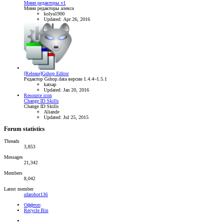
Мини редакторы v1
Мини редакторы алекса
kolya1900
Updated:
Apr 26, 2016
[Release]Gshop Editor
Редактор Gshop.data версии 1.4.4~1.5.1
katsap
Updated:
Jan 20, 2016
Resource icon
Change ID Skills
Change ID Skills
Aliande
Updated:
Jul 25, 2015
Forum statistics
Threads
3,853
Messages
21,342
Members
8,042
Latest member
ufarobot136
Оффтоп
Recycle Bin