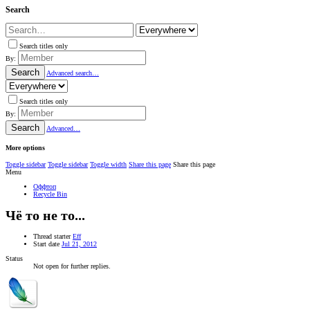
Search
Search titles only
By:
Search
Advanced search…
Search titles only
By:
Search
Advanced…
More options
Toggle sidebar
Toggle sidebar
Toggle width
Share this page
Share this page
Menu
Оффтоп
Recycle Bin
Чё то не то...
Thread starter
Eff
Start date
Jul 21, 2012
Status
Not open for further replies.