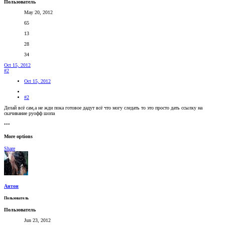
Пользователь
May 20, 2012
65
13
28
34
Oct 15, 2012
#2
Oct 15, 2012
#2
Делай всё сам,а не жди пока готовое дадут всё что могу следать то это просто дать ссылку на
скачивание руофф шопа
•••
More options
Share
Антон
Пользователь
Пользователь
Jun 23, 2012