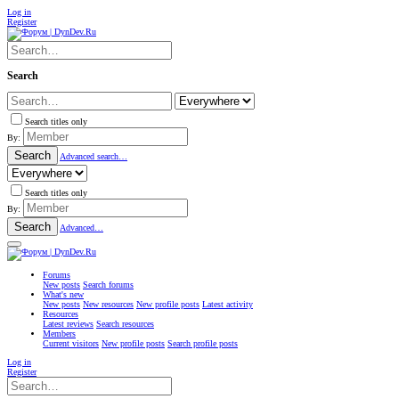
Log in
Register
Search
Search titles only
By:
Search
Advanced search…
Search titles only
By:
Search
Advanced…
Forums
New posts
Search forums
What's new
New posts
New resources
New profile posts
Latest activity
Resources
Latest reviews
Search resources
Members
Current visitors
New profile posts
Search profile posts
Log in
Register