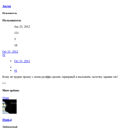
Антон
Пользователь
Пользователь
Jun 23, 2012
121
3
18
Oct 15, 2012
#1
Oct 15, 2012
#1
Кому не трудно прошу с шопа руоффа сделать серверный и выложить сылочку заранее спс!
•••
More options
Share
Dimka)
Любопытный