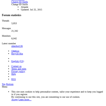
Change ID Skills
Change ID Skills
Aliande
Updated:
Jul 25, 2015
Forum statistics
Threads
3,853
Messages
21,342
Members
8,042
Latest member
ufarobot136
Оффтоп
Recycle Bin
English (US)
Contact us
Terms and rules
Privacy policy
Help
RSS
Top
Bottom
Menu
This site uses cookies to help personalise content, tailor your experience and to keep you logged
in if you register.
By continuing to use this site, you are consenting to our use of cookies.
Accept
Learn more…