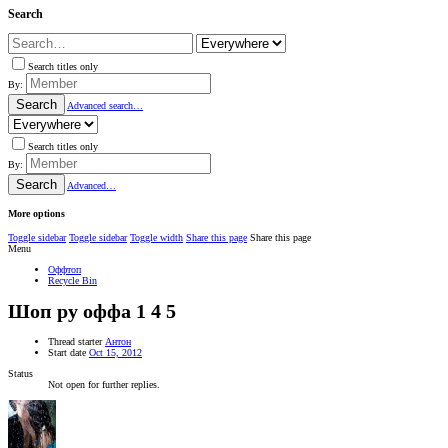
Search
Search titles only
By:
Search
Advanced search…
Search titles only
By:
Search
Advanced…
More options
Toggle sidebar
Toggle sidebar
Toggle width
Share this page
Share this page
Menu
Оффтоп
Recycle Bin
Шоп ру оффа 1 4 5
Thread starter
Антон
Start date
Oct 15, 2012
Status
Not open for further replies.