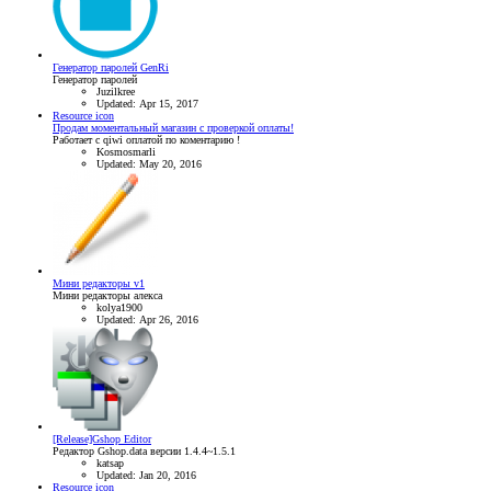
Генератор паролей GenRi
Генератор паролей
Juzilkree
Updated:
Apr 15, 2017
Resource icon
Продам моментальный магазин с проверкой оплаты!
Работает с qiwi оплатой по коментарию !
Kosmosmarli
Updated:
May 20, 2016
Мини редакторы v1
Мини редакторы алекса
kolya1900
Updated:
Apr 26, 2016
[Release]Gshop Editor
Редактор Gshop.data версии 1.4.4~1.5.1
katsap
Updated:
Jan 20, 2016
Resource icon