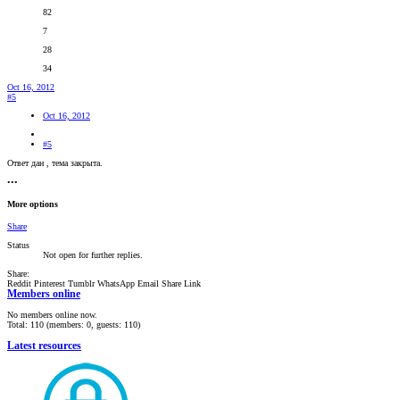
82
7
28
34
Oct 16, 2012
#5
Oct 16, 2012
#5
Ответ дан , тема закрыта.
•••
More options
Share
Status
Not open for further replies.
Share:
Reddit
Pinterest
Tumblr
WhatsApp
Email
Share
Link
Members online
No members online now.
Total: 110 (members: 0, guests: 110)
Latest resources