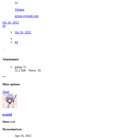
51
Ukraine
action.pvpund.com
Oct 16, 2012
#4
Oct 16, 2012
#4
...
Attachments
gshop.7z
22.2 KB · Views: 10
•••
More options
Share
pworld
Няшка гей
Пользователь
Apr 14, 2012