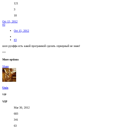
121
3
18
Oct 15, 2012
#3
Oct 15, 2012
#3
шоп руоффа есть какой программой сделать серверный не знаю!
•••
More options
Share
Unix
VIP
VIP
Mar 30, 2012
683
341
63