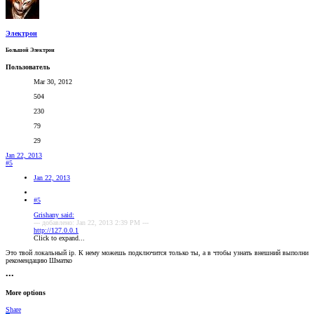
Электрон
Большой Электрон
Пользователь
Mar 30, 2012
504
230
79
29
Jan 22, 2013
#5
Jan 22, 2013
#5
Grishany said:
--- добавлено: Jan 22, 2013 2:39 PM ---
http://127.0.0.1
Click to expand...
Это твой локальный ip. К нему можешь подключится только ты, а в чтобы узнать внешний выполни
рекомендацию Шматко
•••
More options
Share