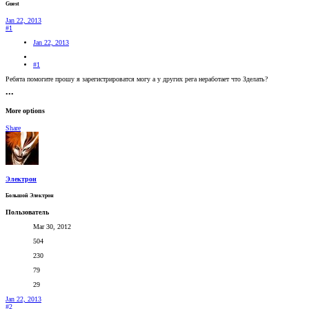
Guest
Jan 22, 2013
#1
Jan 22, 2013
#1
Ребята помогите прошу я зарегистрироватся могу а у других рега неработает что Зделать?
•••
More options
Share
Электрон
Большой Электрон
Пользователь
Mar 30, 2012
504
230
79
29
Jan 22, 2013
#2