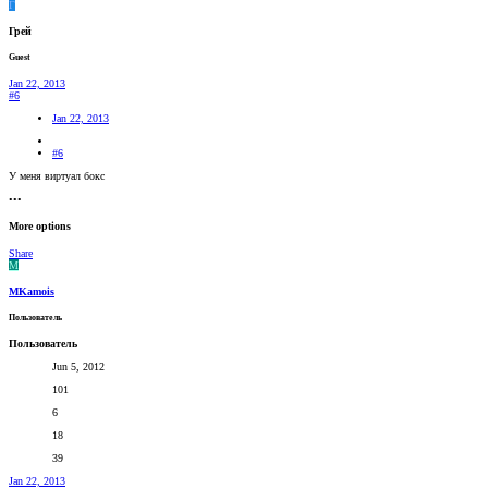
Г
Грей
Guest
Jan 22, 2013
#6
Jan 22, 2013
#6
У меня виртуал бокс
•••
More options
Share
M
MKamois
Пользователь
Пользователь
Jun 5, 2012
101
6
18
39
Jan 22, 2013