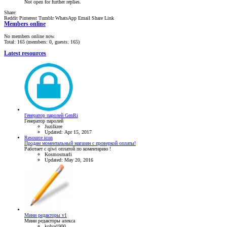
Not open for further replies.
Share:
Reddit
Pinterest
Tumblr
WhatsApp
Email
Share
Link
Members online
No members online now.
Total: 165 (members: 0, guests: 165)
Latest resources
Генератор паролей GenRi
Генератор паролей
Juzilkree
Updated:
Apr 15, 2017
Resource icon
Продам моментальный магазин с проверкой оплаты!
Работает с qiwi оплатой по коментарию !
Kosmosmarli
Updated:
May 20, 2016
Мини редакторы v1
Мини редакторы алекса
kolya1900