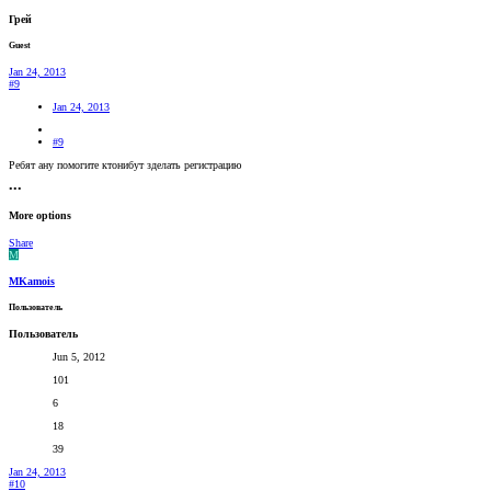
Грей
Guest
Jan 24, 2013
#9
Jan 24, 2013
#9
Ребят ану помогите ктонибут зделать регистрацию
•••
More options
Share
M
MKamois
Пользователь
Пользователь
Jun 5, 2012
101
6
18
39
Jan 24, 2013
#10