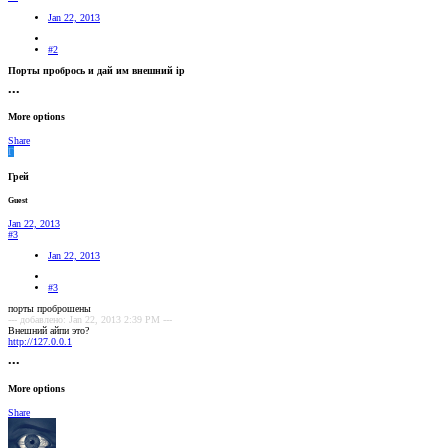
Jan 22, 2013
#2
Порты пробрось и дай им внешний ip
•••
More options
Share
Г
Грей
Guest
Jan 22, 2013
#3
Jan 22, 2013
#3
порты проброшены
--- добавлено: Jan 22, 2013 2:39 PM ---
Внешний айпи это?
http://127.0.0.1
•••
More options
Share