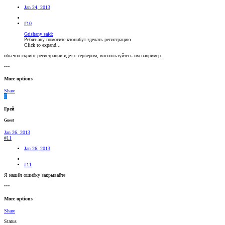
Jan 24, 2013
#10
Grishany said:
Ребят ану помогите ктонибут зделать регистрацию
Click to expand...
обычно скрипт регистрации идёт с сервером, воспользуйтесь им например.
•••
More options
Share
Г
Грей
Guest
Jan 26, 2013
#11
Jan 26, 2013
#11
Я нашёл ошибку закрывайте
•••
More options
Share
Status