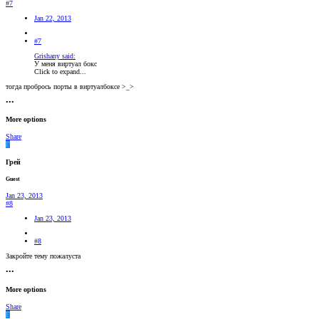
#7
Jan 22, 2013
#7
Grishany said:
У меня виртуал бокс
Click to expand...
тогда пробрось порты в виртуалбоксе >_>
•••
More options
Share
Г
Грей
Guest
Jan 23, 2013
#8
Jan 23, 2013
#8
Закройте тему пожалуста
•••
More options
Share
Г