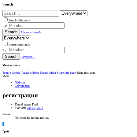
Search
Search titles only
By:
Search
Advanced search…
Search titles only
By:
Search
Advanced…
More options
Toggle sidebar
Toggle sidebar
Toggle width
Share this page
Share this page
Menu
Оффтоп
Recycle Bin
регистрация
Thread starter
Грей
Start date
Jan 22, 2013
Status
Not open for further replies.
Г
Грей