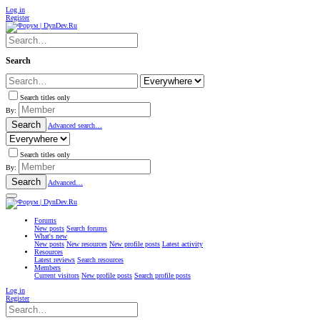
Log in
Register
Search
Search titles only
By:
Search
Advanced search…
Search titles only
By:
Search
Advanced…
Forums
New posts
Search forums
What's new
New posts
New resources
New profile posts
Latest activity
Resources
Latest reviews
Search resources
Members
Current visitors
New profile posts
Search profile posts
Log in
Register