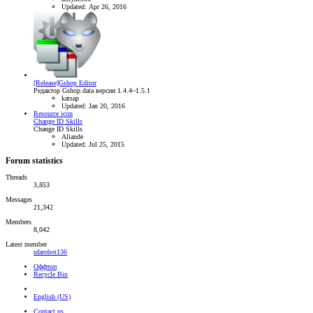
Updated:
Apr 26, 2016
[Release]Gshop Editor
Редактор Gshop.data версии 1.4.4~1.5.1
katsap
Updated:
Jan 20, 2016
Resource icon
Change ID Skills
Change ID Skills
Aliande
Updated:
Jul 25, 2015
Forum statistics
Threads
3,853
Messages
21,342
Members
8,042
Latest member
ufarobot136
Оффтоп
Recycle Bin
English (US)
Contact us