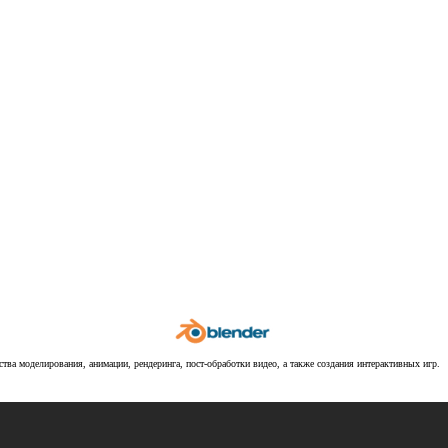
ва моделирования, анимации, рендеринга, пост-обработки видео, а также создания интерактивных игр.