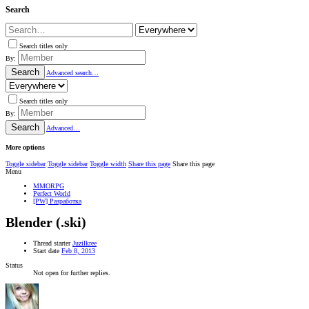
Search
Search titles only
By:
Search
Advanced search…
Search titles only
By:
Search
Advanced…
More options
Toggle sidebar
Toggle sidebar
Toggle width
Share this page
Share this page
Menu
MMORPG
Perfect World
[PW] Разработка
Blender (.ski)
Thread starter
Juzilkree
Start date
Feb 8, 2013
Status
Not open for further replies.