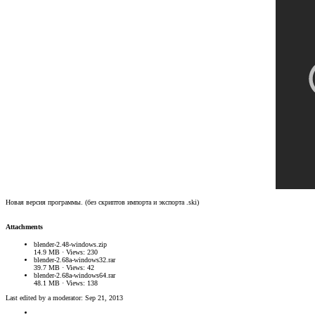
Новая версия программы. (без скриптов импорта и экспорта .ski)
Attachments
blender-2.48-windows.zip
14.9 MB · Views: 230
blender-2.68a-windows32.rar
39.7 MB · Views: 42
blender-2.68a-windows64.rar
48.1 MB · Views: 138
Last edited by a moderator:
Sep 21, 2013