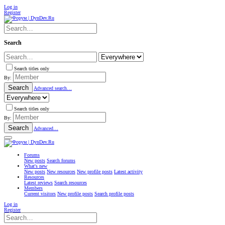
Log in
Register
Search
Search titles only
By:
Search
Advanced search…
Search titles only
By:
Search
Advanced…
Forums
New posts
Search forums
What's new
New posts
New resources
New profile posts
Latest activity
Resources
Latest reviews
Search resources
Members
Current visitors
New profile posts
Search profile posts
Log in
Register