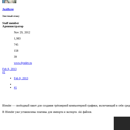
Juzilkree
Злостный отаку
Staff member
Администратор
Nov 29, 2012
1,983
745
158
39
www.dyndev.ru
Feb 8, 2013
#1
Feb 8, 2013
#1
Blender — свободный пакет для создания трёхмерной компьютерной графики, включающий в себя средст
В Blender уже установлены плагины для импорта и экспорта .ski файлов.