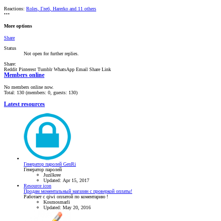
Reactions:
Roles
,
Глеб
,
Harerko
and 11 others
•••
More options
Share
Status
Not open for further replies.
Share:
Reddit
Pinterest
Tumblr
WhatsApp
Email
Share
Link
Members online
No members online now.
Total: 130 (members: 0, guests: 130)
Latest resources
Генератор паролей GenRi
Генератор паролей
Juzilkree
Updated:
Apr 15, 2017
Resource icon
Продам моментальный магазин с проверкой оплаты!
Работает с qiwi оплатой по коментарию !
Kosmosmarli
Updated:
May 20, 2016