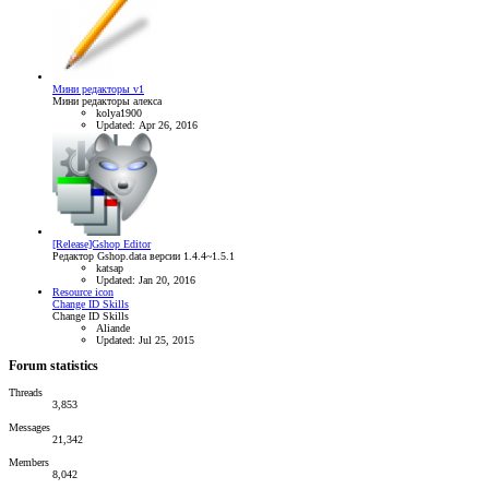
Мини редакторы v1
Мини редакторы алекса
kolya1900
Updated:
Apr 26, 2016
[Release]Gshop Editor
Редактор Gshop.data версии 1.4.4~1.5.1
katsap
Updated:
Jan 20, 2016
Resource icon
Change ID Skills
Change ID Skills
Aliande
Updated:
Jul 25, 2015
Forum statistics
Threads
3,853
Messages
21,342
Members
8,042