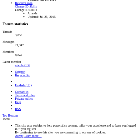
Resource icon
Change ID Skills
Change ID Skills
Aliande
Updated:
Jul 25, 2015
Forum statistics
Threads
3,853
Messages
21,342
Members
8,042
Latest member
ufarobot136
Оффтоп
Recycle Bin
English (US)
Contact us
Terms and rules
Privacy policy
Help
RSS
Top
Bottom
Menu
This site uses cookies to help personalise content, tailor your experience and to keep you logged
in if you register.
By continuing to use this site, you are consenting to our use of cookies.
Accept
Learn more…