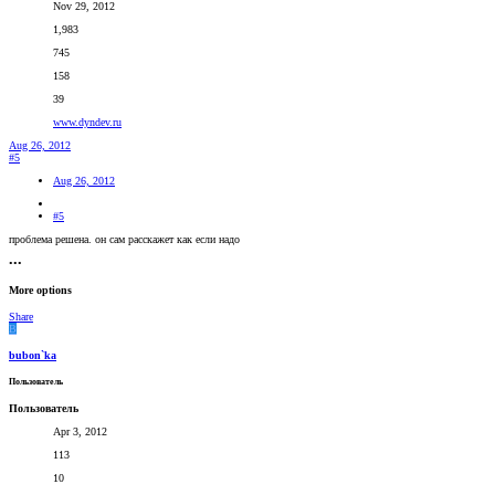
Nov 29, 2012
1,983
745
158
39
www.dyndev.ru
Aug 26, 2012
#5
Aug 26, 2012
#5
проблема решена. он сам расскажет как если надо
•••
More options
Share
B
bubon`ka
Пользователь
Пользователь
Apr 3, 2012
113
10