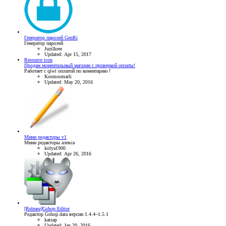
Генератор паролей GenRi
Генератор паролей
Juzilkree
Updated:
Apr 15, 2017
Resource icon
Продам моментальный магазин с проверкой оплаты!
Работает с qiwi оплатой по коментарию !
Kosmosmarli
Updated:
May 20, 2016
Мини редакторы v1
Мини редакторы алекса
kolya1900
Updated:
Apr 26, 2016
[Release]Gshop Editor
Редактор Gshop.data версии 1.4.4~1.5.1
katsap
Updated:
Jan 20, 2016