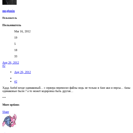
mr.glonin
Пользователь
Пользователь
Mar 16, 2012
19
5
18
33
Aug 26, 2012
#2
Aug 26, 2012
#2
Хддд Authd везде одинаковый... с сервера переносил файлы ведь не только в базе аки и персы... базы
одинаковые были ? а то может кодировка быть другая...
•••
More options
Share