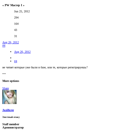
« PW Мастер I »
Jun 25, 2012
294
164
43
31
Aug 26, 2012
#4
Aug 26, 2012
#4
не читает которые уже были н базе, или те, которые регистрируешь?
•••
More options
Share
Juzilkree
Злостный отаку
Staff member
Администратор