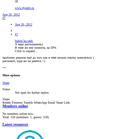
39
www.dyndev.ru
Aug 26, 2012
#7
Aug 26, 2012
#7
bubon`ka said:
А надо рассказывать)
В теме же ему помогли, на 50%
Click to expand...
проблему решили ещё до того как в теме начали ответы появляться )
расскажет, куда же он денется =)
•••
More options
Share
Status
Not open for further replies.
Share:
Reddit
Pinterest
Tumblr
WhatsApp
Email
Share
Link
Members online
No members online now.
Total: 159 (members: 1, guests: 158)
Latest resources