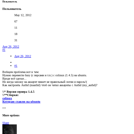
Пользователь
Пользователь
May 12, 2012
67
11
18
31
Aug 26, 2012
#1
Aug 26, 2012
#1
Вобщем проблема вот в чем:
Нужно перенести базу (с персами и т.п.) с colinux (1.4.5) на ubuntu.
Вроде всё сделал...
Но когда захожу на аккаунт пишет не правельный логин и пароль!(
Как настроить Authd (mauthd) чтоб он читал аккаунты с Authd (my_authd)?
\\* Версия сервера 1.4.5
\\**Сборки:
colinux
Котораю ставлю на ubuntu
•••
More options
Share