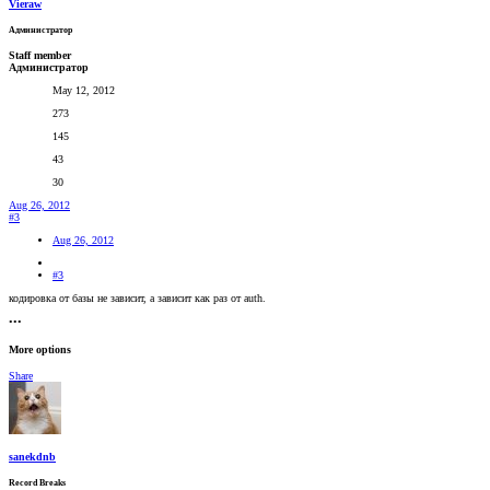
Vieraw
Администратор
Staff member
Администратор
May 12, 2012
273
145
43
30
Aug 26, 2012
#3
Aug 26, 2012
#3
кодировка от базы не зависит, а зависит как раз от auth.
•••
More options
Share
sanekdnb
Record Breaks