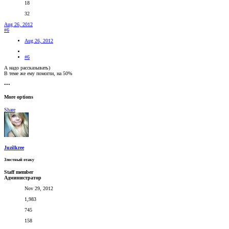
18
32
Aug 26, 2012
#6
Aug 26, 2012
#6
А надо рассказывать)
В теме же ему помогли, на 50%
•••
More options
Share
Juzilkree
Злостный отаку
Staff member
Администратор
Nov 29, 2012
1,983
745
158