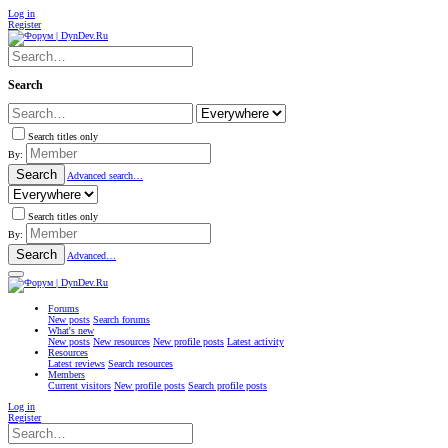
Log in
Register
Search
Search titles only
By:
Search
Advanced search…
Search titles only
By:
Search
Advanced…
Forums
New posts
Search forums
What's new
New posts
New resources
New profile posts
Latest activity
Resources
Latest reviews
Search resources
Members
Current visitors
New profile posts
Search profile posts
Log in
Register