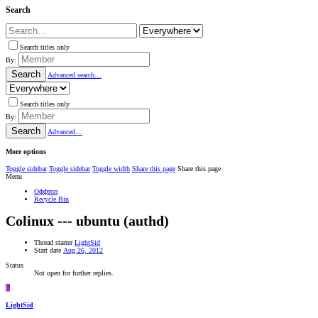
Search
Search titles only
By:
Search
Advanced search…
Search titles only
By:
Search
Advanced…
More options
Toggle sidebar
Toggle sidebar
Toggle width
Share this page
Share this page
Menu
Оффтоп
Recycle Bin
Colinux --- ubuntu (authd)
Thread starter
LightSid
Start date
Aug 26, 2012
Status
Not open for further replies.
L
LightSid