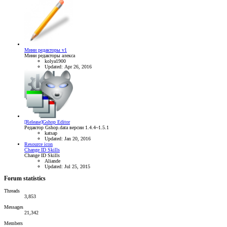
Мини редакторы v1
Мини редакторы алекса
kolya1900
Updated:
Apr 26, 2016
[Release]Gshop Editor
Редактор Gshop.data версии 1.4.4~1.5.1
katsap
Updated:
Jan 20, 2016
Resource icon
Change ID Skills
Change ID Skills
Aliande
Updated:
Jul 25, 2015
Forum statistics
Threads
3,853
Messages
21,342
Members