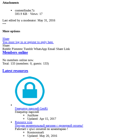
Attachments
contentfinder.7z
593.9 KB · Views: 17
Last edited by a moderator:
May 31, 2016
•••
More options
Share
You must log in or register to reply here.
Share:
Reddit
Pinterest
Tumblr
WhatsApp
Email
Share
Link
Members online
No members online now.
Total: 133 (members: 0, guests: 133)
Latest resources
Генератор паролей GenRi
Генератор паролей
Juzilkree
Updated:
Apr 15, 2017
Resource icon
Продам моментальный магазин с проверкой оплаты!
Работает с qiwi оплатой по коментарию !
Kosmosmarli
Updated:
May 20, 2016