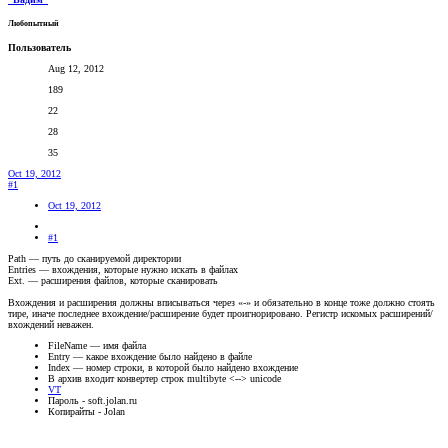
Любопытный
Пользователь
Aug 12, 2012
189
22
28
35
Oct 19, 2012
#1
Oct 19, 2012
#1
Path — путь до сканируемой директории
Entries — вхождения, которые нужно искать в файлах
Ext. — расширения файлов, которые сканировать
Вхождения и расширения должны вписываться через «-» и обязательно в конце тоже должно стоять
тире, иначе последнее вхождение/расширение будет проигнорировано. Регистр искомых расширений/
вхождений неважен.
FileName — имя файла
Entry — какое вхождение было найдено в файле
Index — номер строки, в которой было найдено вхождение
В архив входит конвертер строк multibyte <--> unicode
VT
Пароль - soft.jolan.ru
Копирайты - Jolan