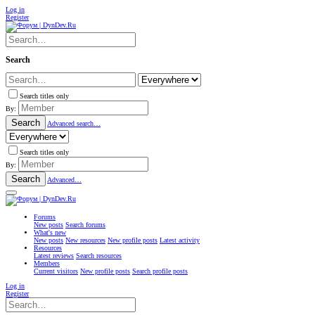
Log in
Register
Search
Search titles only
By:
Search
Advanced search…
Search titles only
By:
Search
Advanced…
Forums
New posts
Search forums
What's new
New posts
New resources
New profile posts
Latest activity
Resources
Latest reviews
Search resources
Members
Current visitors
New profile posts
Search profile posts
Log in
Register