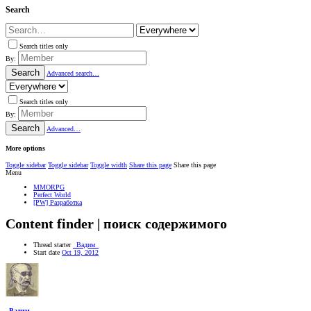
Search
Search titles only
By:
Search
Advanced search…
Search titles only
By:
Search
Advanced…
More options
Toggle sidebar
Toggle sidebar
Toggle width
Share this page
Share this page
Menu
MMORPG
Perfect World
[PW] Разработка
Content finder | поиск содержимого
Thread starter
_Вадим_
Start date
Oct 19, 2012
_Вадим_