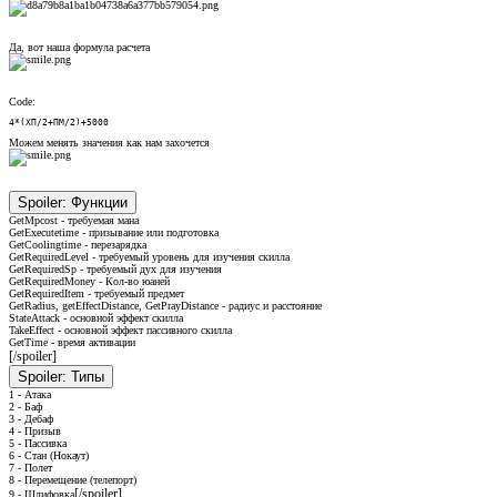
Да, вот наша формула расчета
Code:
4*(ХП/2+ПМ/2)+5000
Можем менять значения как нам захочется
Spoiler:
Функции
GetMpcost - требуемая мана
GetExecutetime - призывание или подготовка
GetCoolingtime - перезарядка
GetRequiredLevel - требуемый уровень для изучения скилла
GetRequiredSp - требуемый дух для изучения
GetRequiredMoney - Кол-во юаней
GetRequiredItem - требуемый предмет
GetRadius, getEffectDistance, GetPrayDistance - радиус и расстояние
StateAttack - основной эффект скилла
TakeEffect - основной эффект пассивного скилла
GetTime - время активации
[/
spoiler]
Spoiler:
Типы
1 - Атака
2 - Баф
3 - Дебаф
4 - Призыв
5 - Пассивка
6 - Стан (Нокаут)
7 - Полет
8 - Перемещение (телепорт)
[/
spoiler
]
9 - Шлифовка