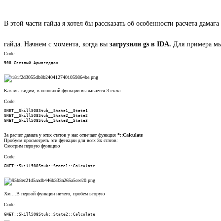
В этой части гайда я хотел бы рассказать об особенности расчета дамага
гайда. Начнем с момента, когда вы
загрузили gs в IDA.
Для примера мы
Code:
508 Светлый Армагеддон
Как мы видим, в основной функции вызывается 3 стата
Code:
GNET__Skill508Stub__State1__State1

GNET__Skill508Stub__State2__State2

GNET__Skill508Stub__State3__State3
За расчет дамага у этих статов у нас отвечает функция
*::Calculate
Пробуем просмотреть эти функции для всех 3х статов:
Смотрим первую функцию
Code:
GNET::Skill508Stub::State1::Calculate
Хм....В первой функции ничего, пробем вторую
Code:
GNET::Skill508Stub::State2::Calculate