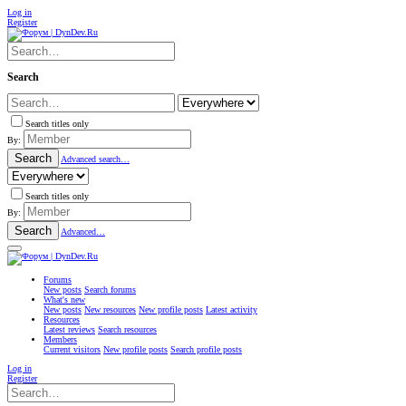
Log in
Register
Search
Search titles only
By:
Search
Advanced search…
Search titles only
By:
Search
Advanced…
Forums
New posts
Search forums
What's new
New posts
New resources
New profile posts
Latest activity
Resources
Latest reviews
Search resources
Members
Current visitors
New profile posts
Search profile posts
Log in
Register