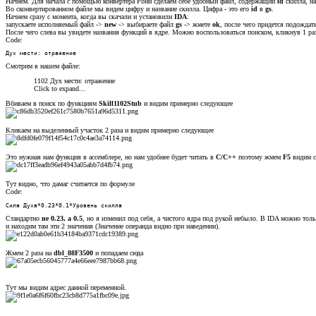
Начнем. Для начала с помощью конвертера Рони сделаем себе удобный файл, содержащий
id
скилла, на
Во сконвертированном файле мы видем цифру и название скилла. Цифра - это его
id
в
gs
.
Начнем сразу с момента, когда вы скачали и установили
IDA
:
запускаете исполняемый файл ->
new
-> выбираете файл
gs
-> жмете
ok
, после чего придется подождат
После чего слева вы увидете названия функций в ядре. Можно воспользоваться поиском, кликнув 1 ра
Code:
Дух мести: отражение
Смотрим в нашем файле:
1102 Дух мести: отражение
Click to expand...
Вбиваем в поиск по функциям
Skill1102Stub
и видим примерно следующее
Кликаем на выделенный участок 2 раза и видим примерно следующее
Это нужная нам функция в ассемблере, но нам удобнее будет читать в
C/C++
поэтому жмем
F5
видим с
Тут видно, что дамаг считается по формуле
Code:
Сила Духа*0.23*0.1*Уровень скилла
Стандартно
не 0.23, а 0.5
, но я изменил под себя, а чистого ядра под рукой небыло. В IDA можно то
и находим там эти 2 значения (Значение операнда видно при наведении).
Жмем 2 раза на
dbl_88F3500
и попадаем сюда
Тут мы видим адрес данной переменной.