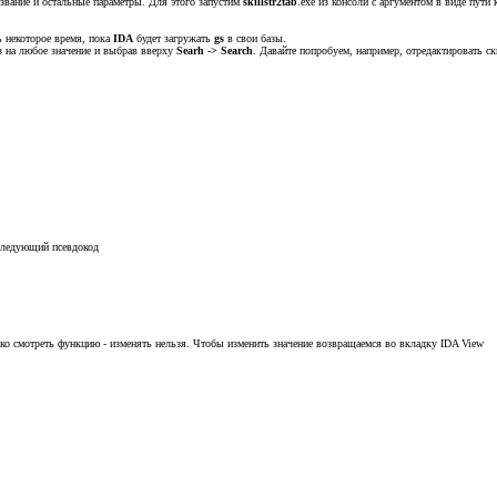
звание и остальные параметры. Для этого запустим
skillstr2tab
.exe из консоли с аргументом в виде пути
ь некоторое время, пока
IDA
будет загружать
gs
в свои базы.
з на любое значение и выбрав вверху
Searh -> Search
. Давайте попробуем, например, отредактировать с
ледующий псевдокод
лько смотреть функцию - изменять нельзя. Чтобы изменить значение возвращаемся во вкладку IDA View