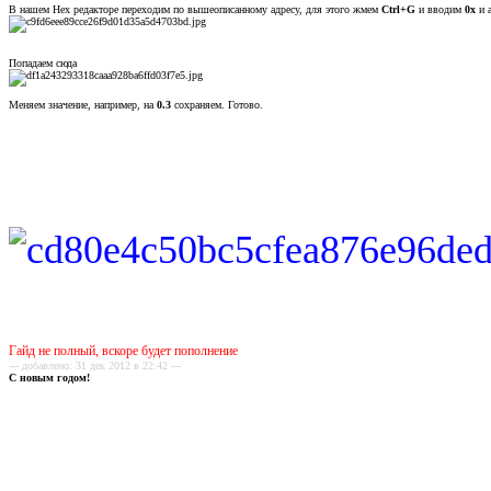
В нашем Hex редакторе переходим по вышеописанному адресу, для этого жмем
Ctrl+G
и вводим
0x
и а
Попадаем сюда
Меняем значение, например, на
0.3
сохраняем. Готово.
Гайд не полный, вскоре будет пополнение
--- добавлено: 31 дек 2012 в 22:42 ---
С новым годом!