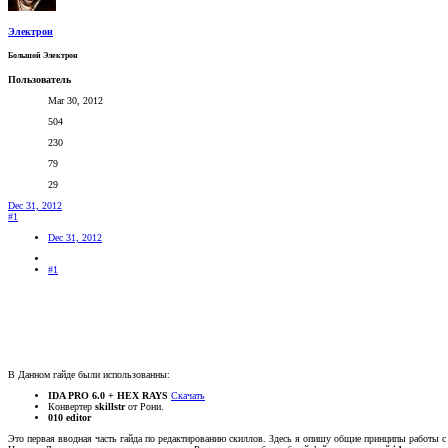
Электрон
Большой Электрон
Пользователь
Mar 30, 2012
504
230
79
29
Dec 31, 2012
#1
Dec 31, 2012
#1
В Данном гайде были использованны:
IDA PRO 6.0 + HEX RAYS
Скачать
Конвертер
skillstr
от Рони.
010 editor
Это первая вводная часть гайда по редактированию скиллов. Здесь я опишу общие принципы работы 