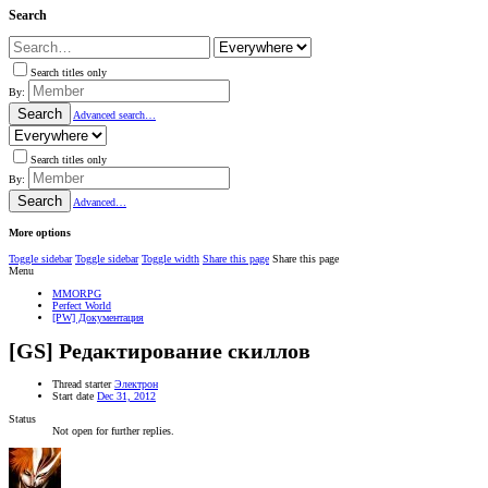
Search
Search titles only
By:
Search
Advanced search…
Search titles only
By:
Search
Advanced…
More options
Toggle sidebar
Toggle sidebar
Toggle width
Share this page
Share this page
Menu
MMORPG
Perfect World
[PW] Документация
[GS] Редактирование скиллов
Thread starter
Электрон
Start date
Dec 31, 2012
Status
Not open for further replies.