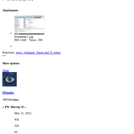
Attachments
Безимени-1.jpg
900.3 KB · Views: 290
Reactions:
expri
,
grihatank
,
Deron
and 21 others
•••
More options
Share
IIImatko
.NET Developer
« PW Мастер II »
May 11, 2012
456
234
63