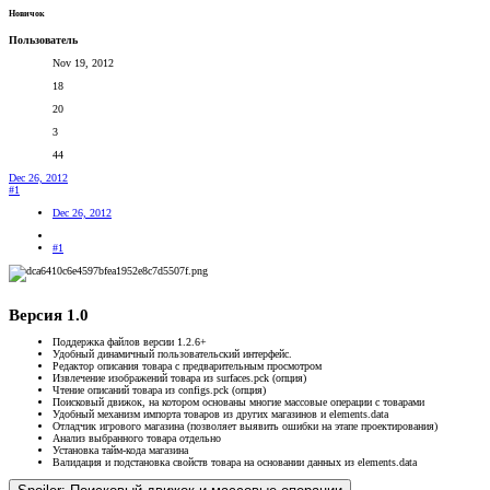
Новичок
Пользователь
Nov 19, 2012
18
20
3
44
Dec 26, 2012
#1
Dec 26, 2012
#1
Версия 1.0
Поддержка файлов версии 1.2.6+
Удобный динамичный пользовательский интерфейс.
Редактор описания товара с предварительным просмотром
Извлечение изображений товара из surfaces.pck (опция)
Чтение описаний товара из configs.pck (опция)
Поисковый движок, на котором основаны многие массовые операции с товарами
Удобный механизм импорта товаров из других магазинов и elements.data
Отладчик игрового магазина (позволяет выявить ошибки на этапе проектирования)
Анализ выбранного товара отдельно
Установка тайм-кода магазина
Валидация и подстановка свойств товара на основании данных из elements.data