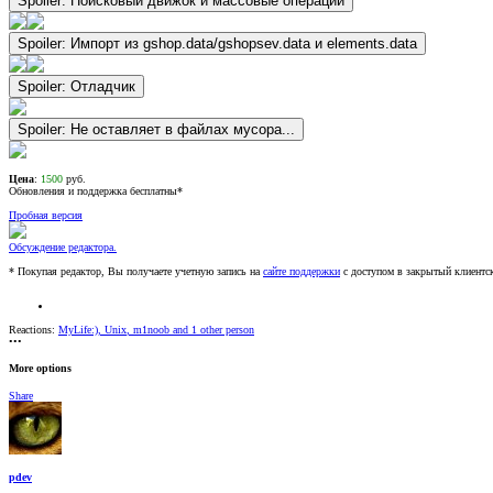
Spoiler:
Поисковый движок и массовые операции
Spoiler:
Импорт из gshop.data/gshopsev.data и elements.data
Spoiler:
Отладчик
Spoiler:
Не оставляет в файлах мусора...
Цена
:
1500
руб.
Обновления и поддержка бесплатны*
Пробная версия
Обсуждение редактора.
* Покупая редактор, Вы получаете учетную запись на
сайте поддержки
с доступом в закрытый клиентс
Reactions:
MyLife:)
,
Unix
,
m1noob
and 1 other person
•••
More options
Share
pdev