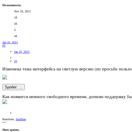
Пользователь
Nov 19, 2012
18
20
3
44
Jan 16, 2013
#3
Jan 16, 2013
#3
Изменена тема интерфейса на светлую версию (по просьбе пользо
Spoiler:
...
Как появится немного свободного времени, допилю поддержку Jad
Reactions:
Juzilkree
•••
More options