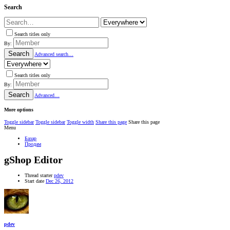
Search
Search titles only
By:
Search
Advanced search…
Search titles only
By:
Search
Advanced…
More options
Toggle sidebar
Toggle sidebar
Toggle width
Share this page
Share this page
Menu
Базар
Продам
gShop Editor
Thread starter
pdev
Start date
Dec 26, 2012
pdev