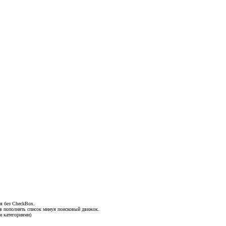
я без CheckBox.
ов пополнять список минуя поисковый движок.
и категориями)