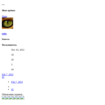
•••
More options
Share
pdev
Новичок
Пользователь
Nov 19, 2012
18
20
3
44
Feb 7, 2013
#5
Feb 7, 2013
#5
Обновление скринов: