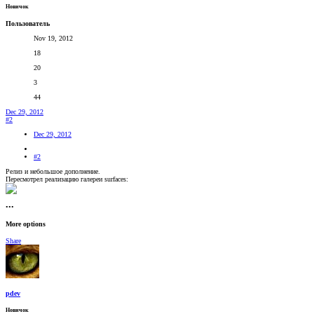
Новичок
Пользователь
Nov 19, 2012
18
20
3
44
Dec 29, 2012
#2
Dec 29, 2012
#2
Релиз и небольшое дополнение.
Пересмотрел реализацию галереи surfaces:
•••
More options
Share
pdev
Новичок