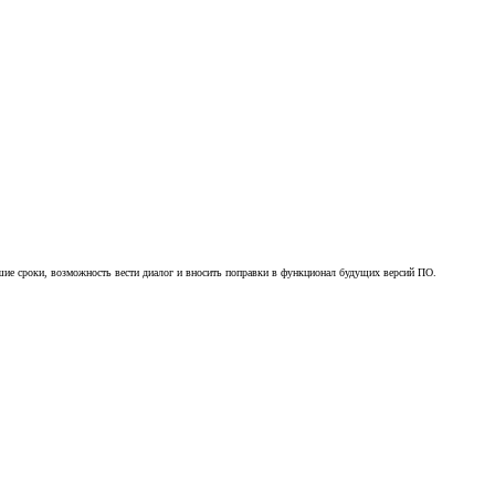
ие сроки, возможность вести диалог и вносить поправки в функционал будущих версий ПО.