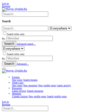
Log in
Register
Search
Search titles only
By:
Search
Advanced search…
Search titles only
By:
Search
Advanced…
Forums
New posts
Search forums
What's new
New posts
New resources
New profile posts
Latest activity
Resources
Latest reviews
Search resources
Members
Current visitors
New profile posts
Search profile posts
Log in
Register