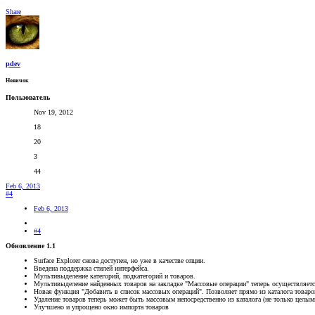
Share
pdev
Новичок
Пользователь
Nov 19, 2012
18
20
3
44
Feb 6, 2013
#4
Feb 6, 2013
#4
Обновление 1.1
Surface Explorer снова доступен, но уже в качестве опции.
Введена поддержка стилей интерфейса.
Мультивыделение категорий, подкатегорий и товаров.
Мультивыделение найденных товаров на закладке "Массовые операции" теперь осуществляетс
Новая функция "Добавить в список массовых операций". Позволяет прямо из каталога товар
Удаление товаров теперь может быть массовым непосредственно из каталога (не только целым
Улучшено и упрощено окно импорта товаров