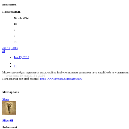
Пользователь
Пользователь
Jul 14, 2012
18
0
6
31
Jun 19, 2013
#1
Jun 19, 2013
#1
Может кто нибудь поделиться ссылочкой на iweb с описанием установки, а то какой iweb не устанавливал
--- добавлено: 19 июн 2013 в 20:56 ---
Пользовался вот этой сборкой
https://www.dyndev.ru/threads/1996/
•••
More options
Share
SilverSil
Любопытный