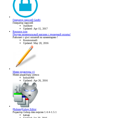
Генератор паролей GenRi
Генератор паролей
Juzilkree
Updated:
Apr 15, 2017
Resource icon
Продам моментальный магазин с проверкой оплаты!
Работает с qiwi оплатой по коментарию !
Kosmosmarli
Updated:
May 20, 2016
Мини редакторы v1
Мини редакторы алекса
kolya1900
Updated:
Apr 26, 2016
[Release]Gshop Editor
Редактор Gshop.data версии 1.4.4~1.5.1
katsap
Updated:
Jan 20, 2016