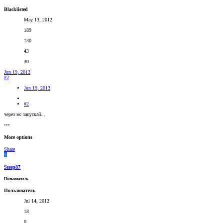
Blacklisted
May 13, 2012
189
130
43
30
Jun 19, 2013
#2
Jun 19, 2013
#2
через мс запускай...
•••
More options
Share
S
Steep87
Пользователь
Пользователь
Jul 14, 2012
18
0