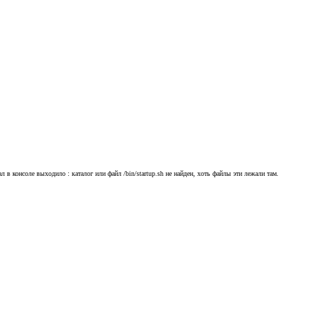
 в консоле выходило : каталог или файл /bin/startup.sh не найден, хоть файлы эти лежали там.