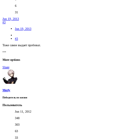
6
31
Jun 19, 2013
#3
Jun 19, 2013
#3
Тоже самое выдает пробовал.
•••
More options
Share
Merfy
Победитель по жизни
Пользователь
Jun 11, 2012
348
303
63
33