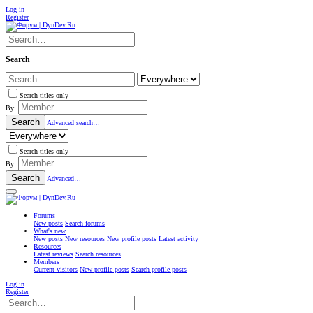
Log in
Register
Search
Search titles only
By:
Search
Advanced search…
Search titles only
By:
Search
Advanced…
Forums
New posts
Search forums
What's new
New posts
New resources
New profile posts
Latest activity
Resources
Latest reviews
Search resources
Members
Current visitors
New profile posts
Search profile posts
Log in
Register