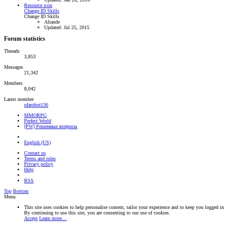
Resource icon
Change ID Skills
Change ID Skills
Aliande
Updated:
Jul 25, 2015
Forum statistics
Threads
3,853
Messages
21,342
Members
8,042
Latest member
ufarobot136
MMORPG
Perfect World
[PW] Решенные вопросы
English (US)
Contact us
Terms and rules
Privacy policy
Help
RSS
Top
Bottom
Menu
This site uses cookies to help personalise content, tailor your experience and to keep you logged in 
By continuing to use this site, you are consenting to our use of cookies.
Accept
Learn more…