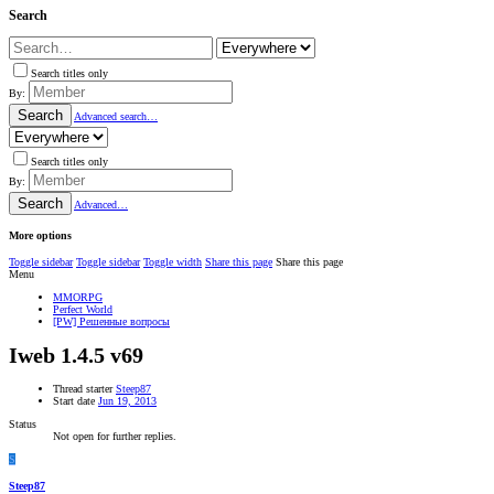
Search
Search titles only
By:
Search
Advanced search…
Search titles only
By:
Search
Advanced…
More options
Toggle sidebar
Toggle sidebar
Toggle width
Share this page
Share this page
Menu
MMORPG
Perfect World
[PW] Решенные вопросы
Iweb 1.4.5 v69
Thread starter
Steep87
Start date
Jun 19, 2013
Status
Not open for further replies.
S
Steep87