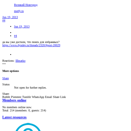
Великий Новгород
merfy.ru
Jun 19, 2013
#4
Jun 19, 2013
#4
да вы уже достали, что поиск для избранных?
https://www.dyndev.ru/threads/2320/#post-20029
Reactions:
IIImatko
•••
More options
Share
Status
Not open for further replies.
Share:
Reddit
Pinterest
Tumblr
WhatsApp
Email
Share
Link
Members online
No members online now.
Total: 214 (members: 0, guests: 214)
Latest resources