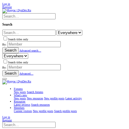
Log in
Register
Search
Search titles only
By:
Search
Advanced search…
Search titles only
By:
Search
Advanced…
Forums
New posts
Search forums
What's new
New posts
New resources
New profile posts
Latest activity
Resources
Latest reviews
Search resources
Members
Current visitors
New profile posts
Search profile posts
Log in
Register