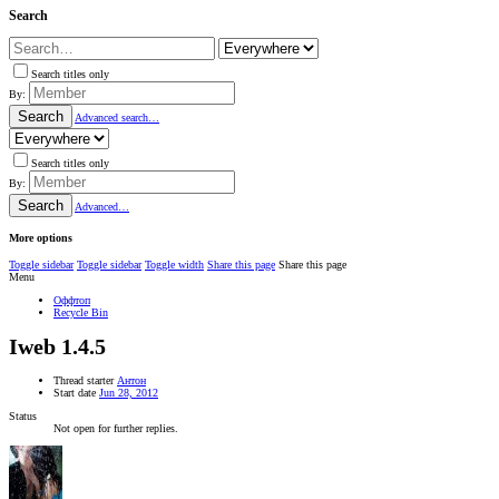
Search
Search titles only
By:
Search
Advanced search…
Search titles only
By:
Search
Advanced…
More options
Toggle sidebar
Toggle sidebar
Toggle width
Share this page
Share this page
Menu
Оффтоп
Recycle Bin
Iweb 1.4.5
Thread starter
Антон
Start date
Jun 28, 2012
Status
Not open for further replies.