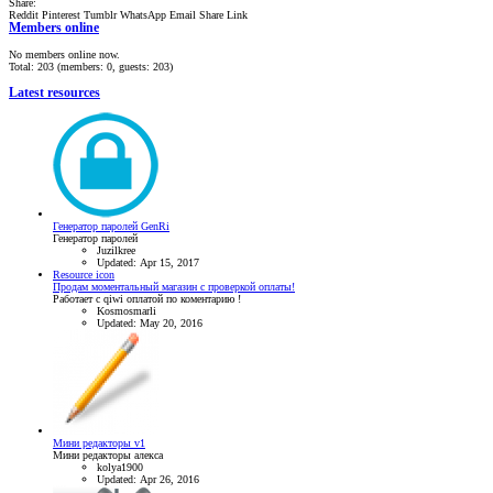
Share:
Reddit
Pinterest
Tumblr
WhatsApp
Email
Share
Link
Members online
No members online now.
Total: 203 (members: 0, guests: 203)
Latest resources
Генератор паролей GenRi
Генератор паролей
Juzilkree
Updated:
Apr 15, 2017
Resource icon
Продам моментальный магазин с проверкой оплаты!
Работает с qiwi оплатой по коментарию !
Kosmosmarli
Updated:
May 20, 2016
Мини редакторы v1
Мини редакторы алекса
kolya1900
Updated:
Apr 26, 2016