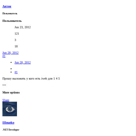
Антон
Пользователь
Пользователь
Jun 23, 2012
121
3
18
Jun 28, 2012
#1
Jun 28, 2012
#1
Прошу выложить у кого есть iweb для 1 4 5
•••
More options
Share
IIImatko
.NET Developer