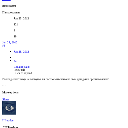
Пользователь
Пользователь
Jun 23, 2012
121
3
18
Jun 28, 2012
#3
Jun 28, 2012
#3
IIImatko said:
Наивный
Click to expand...
Выкладывают кому не взападло ты по теме отвечай а не свои догадки и предположения!
•••
More options
Share
IIImatko
.NET Developer