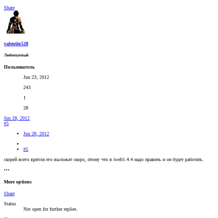
Share
valentin528
Любопытный
Пользователь
Jun 23, 2012
243
1
28
Jun 28, 2012
#5
Jun 28, 2012
#5
скорей всего врятли его выложат скоро, птому что в iweb1.4.4 надо править и он будет работать.
•••
More options
Share
Status
Not open for further replies.