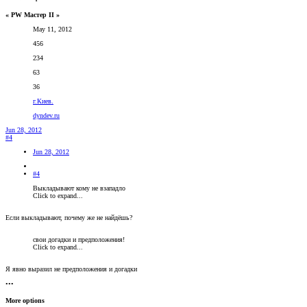
« PW Мастер II »
May 11, 2012
456
234
63
36
г.Киев.
dyndev.ru
Jun 28, 2012
#4
Jun 28, 2012
#4
Выкладывают кому не взападло
Click to expand...
Если выкладывают, почему же не найдёшь?
свои догадки и предположения!
Click to expand...
Я явно выразил не предположения и догадки
•••
More options