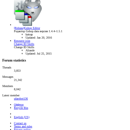
[Release]Gshop Editor
Редактор Gshop.data версии 1.4.4~1.5.1
katsap
Updated:
Jan 20, 2016
Resource icon
Change ID Skills
Change ID Skills
Aliande
Updated:
Jul 25, 2015
Forum statistics
Threads
3,853
Messages
21,342
Members
8,042
Latest member
ufarobot136
Оффтоп
Recycle Bin
English (US)
Contact us
Terms and rules
Privacy policy