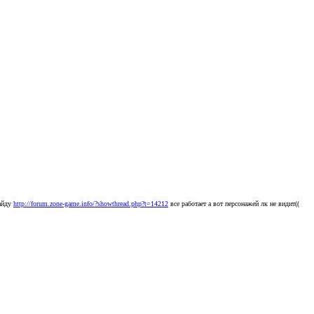
гайду
http://forum.zone-game.info/?showthread.php?t=14212
все работает а вот персонажей лк не видит((