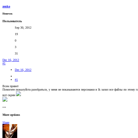
zenko
Новичок
Пользователь
Sep 30, 2012
19
0
3
31
Dec 16, 2012
#1
Dec 16, 2012
#1
Всем привет
Помогите пожалуйста разобраться, у меня не показываются персонажи в lk залил все файлы по этому 
вот скрин
•••
More options
Share