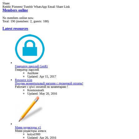
Share:
Reddit
Pinterest
Tumblr
WhatsApp
Email
Share
Link
Members online
No members online now.
Total: 190 (members: 2, guests: 188)
Latest resources
Генератор паролей GenRi
Генератор паролей
Juzilkree
Updated:
Apr 15, 2017
Resource icon
Продам моментальный магазин с проверкой оплаты!
Работает с qiwi оплатой по коментарию !
Kosmosmarli
Updated:
May 20, 2016
Мини редакторы v1
Мини редакторы алекса
kolya1900
Updated:
Apr 26, 2016