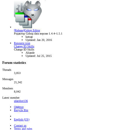
[Release]Gshop Editor
Редактор Gshop.data версии 1.4.4~1.5.1
katsap
Updated:
Jan 20, 2016
Resource icon
Change ID Skills
Change ID Skills
Aliande
Updated:
Jul 25, 2015
Forum statistics
Threads
3,853
Messages
21,342
Members
8,042
Latest member
ufarobot136
Оффтоп
Recycle Bin
English (US)
Contact us
Terms and rules