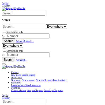
Log in
Register
Search
Search titles only
By:
Search
Advanced search…
Search titles only
By:
Search
Advanced…
Forums
New posts
Search forums
What's new
New posts
New resources
New profile posts
Latest activity
Resources
Latest reviews
Search resources
Members
Current visitors
New profile posts
Search profile posts
Log in
Register