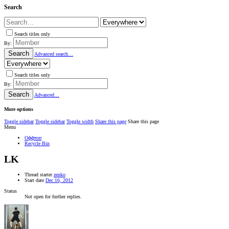
Search
Search titles only
By:
Search
Advanced search…
Search titles only
By:
Search
Advanced…
More options
Toggle sidebar
Toggle sidebar
Toggle width
Share this page
Share this page
Menu
Оффтоп
Recycle Bin
LK
Thread starter
zenko
Start date
Dec 16, 2012
Status
Not open for further replies.