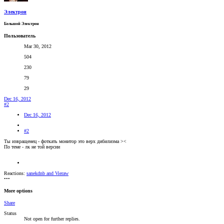
Электрон
Большой Электрон
Пользователь
Mar 30, 2012
504
230
79
29
Dec 16, 2012
#2
Dec 16, 2012
#2
Ты извращенец - фоткать монитор это верх дибилизма ><
По теме - лк не той версии
Reactions:
sanekdnb
and
Vieraw
•••
More options
Share
Status
Not open for further replies.