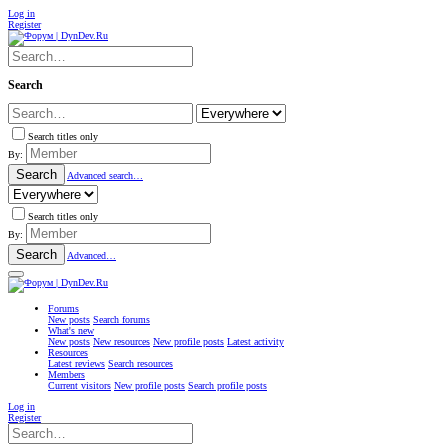
Log in
Register
Search
Search titles only
By:
Search
Advanced search…
Search titles only
By:
Search
Advanced…
Forums
New posts
Search forums
What's new
New posts
New resources
New profile posts
Latest activity
Resources
Latest reviews
Search resources
Members
Current visitors
New profile posts
Search profile posts
Log in
Register