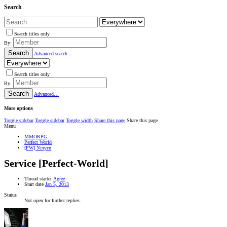
Search
Search titles only
By:
Search
Advanced search…
Search titles only
By:
Search
Advanced…
More options
Toggle sidebar
Toggle sidebar
Toggle width
Share this page
Share this page
Menu
MMORPG
Perfect World
[PW] Услуги
Service [Perfect-World]
Thread starter
Agree
Start date
Jan 5, 2013
Status
Not open for further replies.