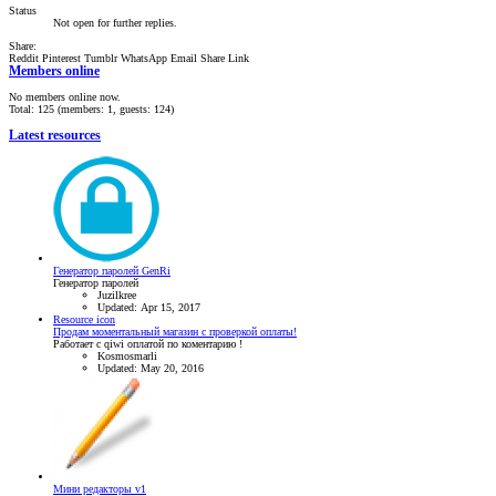
Status
Not open for further replies.
Share:
Reddit
Pinterest
Tumblr
WhatsApp
Email
Share
Link
Members online
No members online now.
Total: 125 (members: 1, guests: 124)
Latest resources
Генератор паролей GenRi
Генератор паролей
Juzilkree
Updated:
Apr 15, 2017
Resource icon
Продам моментальный магазин с проверкой оплаты!
Работает с qiwi оплатой по коментарию !
Kosmosmarli
Updated:
May 20, 2016
Мини редакторы v1