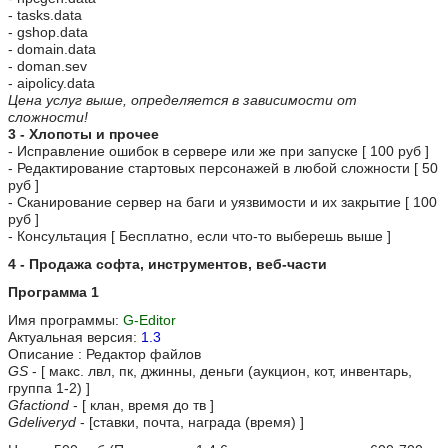
- tasks.data
- gshop.data
- domain.data
- doman.sev
- aipolicy.data
Цена услуг выше, определяется в зависимости от
сложности!
3 - Хлопоты и прочее
- Исправление ошибок в сервере или же при запуске [ 100 руб ]
- Редактирование стартовых персонажей в любой сложности [ 50
руб ]
- Сканирование сервер на баги и уязвимости и их закрытие [ 100
руб ]
- Консультация [ Бесплатно, если что-то выберешь выше ]
4 - Продажа софта, инструментов, веб-части
Программа 1
Имя программы:
G-Editor
Актуальная версия:
1.3
Описание : Редактор файлов
GS
- [ макс. лвл, пк, джинны, деньги (аукцион, кот, инвентарь,
группа 1-2) ]
Gfactiond
- [ клан, время до тв ]
Gdeliveryd
- [ставки, почта, награда (время) ]