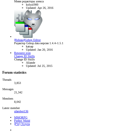
Мини редакторы алекса
kolya1900
Updated:
Apr 26, 2016
[Release]Gshop Editor
Редактор Gshop.data версии 1.4.4~1.5.1
katsap
Updated:
Jan 20, 2016
Resource icon
Change ID Skills
Change ID Skills
Aliande
Updated:
Jul 25, 2015
Forum statistics
Threads
3,853
Messages
21,342
Members
8,042
Latest member
ufarobot136
MMORPG
Perfect World
[PW] Услуги