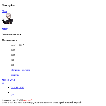
More options
Share
Merfy
Победитель по жизни
Пользователь
Jun 11, 2012
348
303
63
33
Великий Новгород
merfy.ru
Mar 18, 2013
#7
Mar 18, 2013
#7
Возьми лучше 7 x64
(вот тут
)
сидел с ней два года без гемора, если что помогу с активацией и прочей хурмой