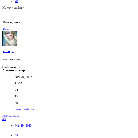
#8
Не хочу семёрку...
•••
More options
Share
Juzilkree
Злостный отаку
Staff member
Администратор
Nov 29, 2012
1,983
745
158
39
www.dyndev.ru
Mar 19, 2013
#9
Mar 19, 2013
#9