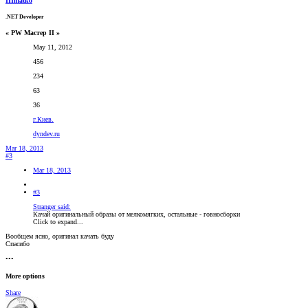
IIImatko
.NET Developer
« PW Мастер II »
May 11, 2012
456
234
63
36
г.Киев.
dyndev.ru
Mar 18, 2013
#3
Mar 18, 2013
#3
Stranger said:
Качай оригинальный образы от мелкомягких, остальные - говносборки
Click to expand...
Вообщем ясно, оригинал качать буду
Спасибо
•••
More options
Share