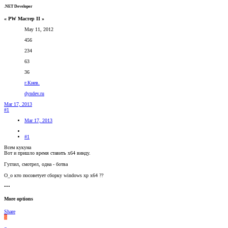
.NET Developer
« PW Мастер II »
May 11, 2012
456
234
63
36
г.Киев.
dyndev.ru
Mar 17, 2013
#1
Mar 17, 2013
#1
Всем кукуна
Вот и пришло время ставить х64 винду.
Гуглил, смотрел, одна - ботва
О_о кто посоветует сборку windows xp x64 ??
•••
More options
Share
S