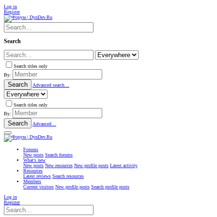
Log in
Register
Search
Search titles only
By:
Search
Advanced search…
Search titles only
By:
Search
Advanced…
Forums
New posts
Search forums
What's new
New posts
New resources
New profile posts
Latest activity
Resources
Latest reviews
Search resources
Members
Current visitors
New profile posts
Search profile posts
Log in
Register