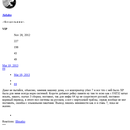
Aidaho
-=Б е з д е л ь н и к=-
VIP
Nov 28, 2012
227
198
43
49
Mar 18, 2013
#4
Mar 18, 2013
#4
Даже не пытайся, объясню, заменив машину дома, а я консерватор убил 7 и все что с ней было ХР
была для меня всегда норм системой. Короче добавил рейку памяти ну там то ясно как с FAT32 начал
искать, нашел, скачал 3 сборки, поставил, так для инфы 64 хр не существует русской, поставил
корявый перевод, в итоге пол системы на русском, а вот с виртуалкой траблы, сервак вообще не мог
поставить, ошибка с языковыми пакетами. Вывод лишись невинности как я и ставь 7, пока не
жалею.
Reactions:
IIImatko
•••