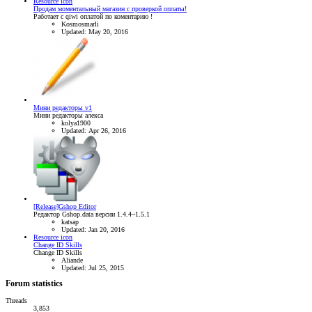
Resource icon
Продам моментальный магазин с проверкой оплаты!
Работает с qiwi оплатой по коментарию !
Kosmosmarli
Updated:
May 20, 2016
Мини редакторы v1
Мини редакторы алекса
kolya1900
Updated:
Apr 26, 2016
[Release]Gshop Editor
Редактор Gshop.data версии 1.4.4~1.5.1
katsap
Updated:
Jan 20, 2016
Resource icon
Change ID Skills
Change ID Skills
Aliande
Updated:
Jul 25, 2015
Forum statistics
Threads
3,853