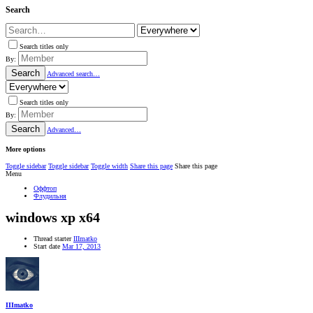
Search
Search titles only
By:
Search
Advanced search…
Search titles only
By:
Search
Advanced…
More options
Toggle sidebar
Toggle sidebar
Toggle width
Share this page
Share this page
Menu
Оффтоп
Флудильня
windows xp x64
Thread starter
IIImatko
Start date
Mar 17, 2013
IIImatko