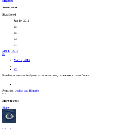
Stranger
Любопытный
Blacklisted
Jun 10, 2012
65
85
33
31
Mar 17, 2013
#2
Mar 17, 2013
#2
Качай оригинальный образы от мелкомягких, остальные - говносборки
Reactions:
Joslian
and
IIImatko
•••
More options
Share