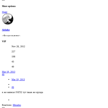
•••
More options
Share
Aidaho
-=Б е з д е л ь н и к=-
VIP
Nov 28, 2012
227
198
43
49
Mar 18, 2013
#6
Mar 18, 2013
#6
я же написал FAT32 тут такая же ерунда
Reactions:
IIImatko
•••