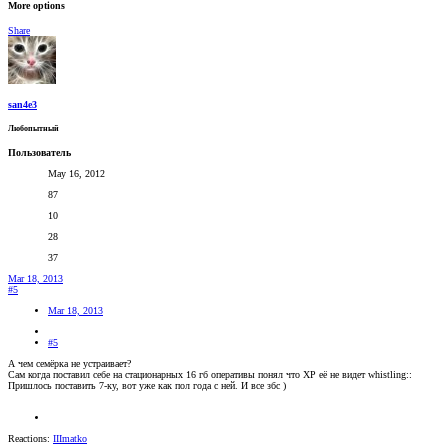
More options
Share
san4e3
Любопытный
Пользователь
May 16, 2012
87
10
28
37
Mar 18, 2013
#5
Mar 18, 2013
#5
А чем семёрка не устраивает?
Сам когда поставил себе на стационарных 16 гб оперативы понял что ХР её не видет whistling::
Пришлось поставить 7-ку, вот уже как пол года с ней. И все збс )
Reactions:
IIImatko