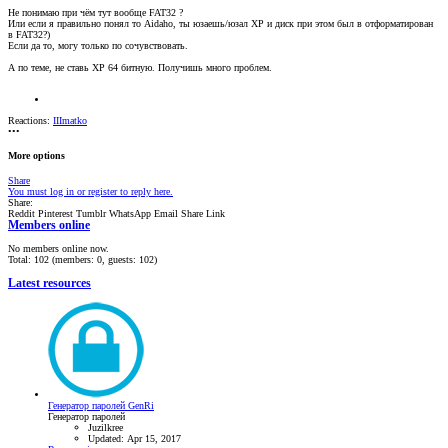
Не понимаю при чём тут вообще FAT32 ?
Или если я правильно понял то Aidaho, ты юзаешь/юзал XP и диск при этом был в отформатирован
в FAT32?)
Если да то, могу только по сочувствовать.
А по теме, не ставь XP 64 битную. Получишь много проблем.
Reactions:
IIImatko
•••
More options
Share
You must log in or register to reply here.
Share:
Reddit
Pinterest
Tumblr
WhatsApp
Email
Share
Link
Members online
No members online now.
Total: 102 (members: 0, guests: 102)
Latest resources
Генератор паролей GenRi
Генератор паролей
Juzilkree
Updated:
Apr 15, 2017