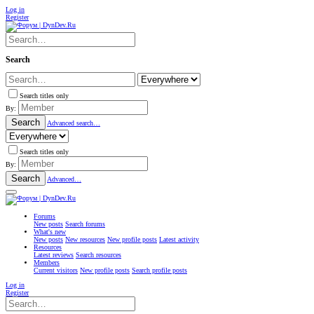
Log in
Register
Search
Search titles only
By:
Search
Advanced search…
Search titles only
By:
Search
Advanced…
Forums
New posts
Search forums
What's new
New posts
New resources
New profile posts
Latest activity
Resources
Latest reviews
Search resources
Members
Current visitors
New profile posts
Search profile posts
Log in
Register