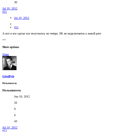
30
Jul 10, 2012
#11
Jul 10, 2012
#11
А вот я все сделал все получилось но теперь ЛК не подключается к новой реге
•••
More options
Share
GigaByte
Пользователь
Пользователь
Jun 10, 2012
20
0
6
43
Jul 10, 2012
#12