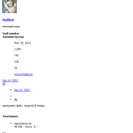
Juzilkree
Злостный отаку
Staff member
Администратор
Nov 29, 2012
1,983
745
158
39
www.dyndev.ru
Jun 14, 2012
#6
Jun 14, 2012
#6
прикрепил файл. попробуй теперь.
Attachments
registration.rar
48 KB · Views: 8
•••