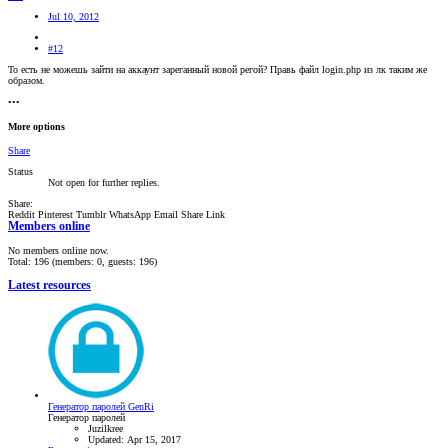
Jul 10, 2012
#12
То есть не можешь зайти на аккаунт зареганный новой регой? Правь файл login.php из лк таким же
образом.
•••
More options
Share
Status
Not open for further replies.
Share:
Reddit
Pinterest
Tumblr
WhatsApp
Email
Share
Link
Members online
No members online now.
Total: 196 (members: 0, guests: 196)
Latest resources
Генератор паролей GenRi
Генератор паролей
Juzilkree
Updated:
Apr 15, 2017