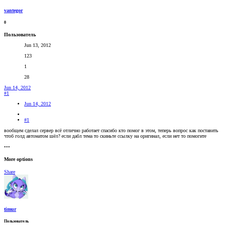
vantegor
0
Пользователь
Jun 13, 2012
123
1
28
Jun 14, 2012
#1
Jun 14, 2012
#1
вообщем сделал сервер всё отлично работает спасибо кто помог в этом, теперь вопрос как поставить
чтоб голд автоматом шёл? если дабл тема то скиньте ссылку на оригинал, если нет то помогите
•••
More options
Share
timur
Пользователь