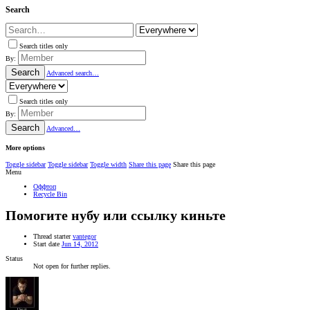
Search
Search titles only
By:
Search
Advanced search…
Search titles only
By:
Search
Advanced…
More options
Toggle sidebar
Toggle sidebar
Toggle width
Share this page
Share this page
Menu
Оффтоп
Recycle Bin
Помогите нубу или ссылку киньте
Thread starter
vantegor
Start date
Jun 14, 2012
Status
Not open for further replies.