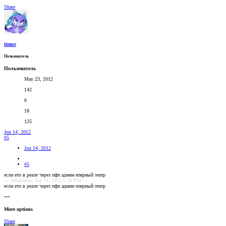
Share
timur
Пользователь
Пользователь
May 23, 2012
142
6
18
125
Jun 14, 2012
#5
Jun 14, 2012
#5
если ето в реале через пфп админ еперный театр
--- добавлено: Jun 14, 2012 5:36 PM ---
если ето в реале через пфп админ еперный театр
•••
More options
Share