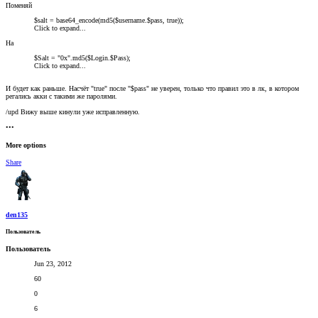
Поменяй
$salt = base64_encode(md5($username.$pass, true));
Click to expand...
На
$Salt = "0x".md5($Login.$Pass);
Click to expand...
И будет как раньше. Насчёт "true" после "$pass" не уверен, только что правил это в лк, в котором
регались акки с такими же паролями.
/upd Вижу выше кинули уже исправленную.
•••
More options
Share
den135
Пользователь
Пользователь
Jun 23, 2012
60
0
6