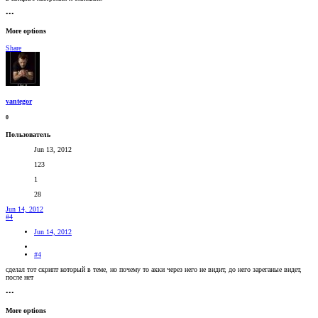
•••
More options
Share
vantegor
0
Пользователь
Jun 13, 2012
123
1
28
Jun 14, 2012
#4
Jun 14, 2012
#4
сделал тот скрипт который в теме, но почему то акки через него не видит, до него зареганые видет,
после нет
•••
More options