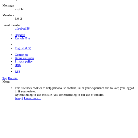
Messages
21,342
Members
8,042
Latest member
ufarobot136
Оффтоп
Recycle Bin
English (US)
Contact us
Terms and rules
Privacy policy
Help
RSS
Top
Bottom
Menu
This site uses cookies to help personalise content, tailor your experience and to keep you logged
in if you register.
By continuing to use this site, you are consenting to our use of cookies.
Accept
Learn more…