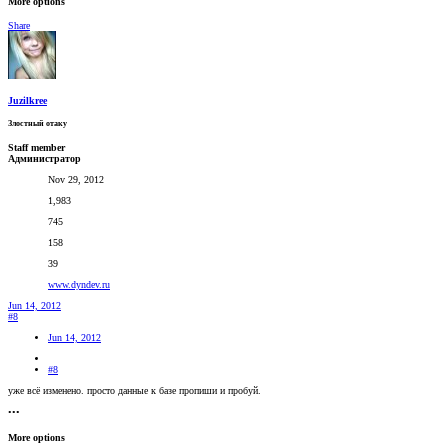
More options
Share
Juzilkree
Злостный отаку
Staff member
Администратор
Nov 29, 2012
1,983
745
158
39
www.dyndev.ru
Jun 14, 2012
#8
Jun 14, 2012
#8
уже всё изменено. просто данные к базе пропиши и пробуй.
•••
More options