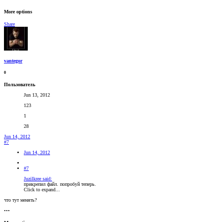
More options
Share
vantegor
0
Пользователь
Jun 13, 2012
123
1
28
Jun 14, 2012
#7
Jun 14, 2012
#7
Juzilkree said:
прикрепил файл. попробуй теперь.
Click to expand...
что тут менять?
•••