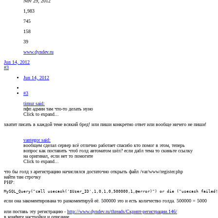
Nov 29, 2012
1,983
745
158
39
www.dyndev.ru
Jun 14, 2012
#3
Jun 14, 2012
#3
timur said:
пфп админ там что-то делать нуно
Click to expand...
хватит писать в каждой теме всякий бред! или пиши конкретно ответ или вообще ничего не пиши!
vantegor said:
вообщем сделал сервер всё отлично работает спасибо кто помог в этом, теперь
вопрос как поставить чтоб голд автоматом шёл? если дабл тема то скиньте ссылку
на оригинал, если нет то помогите
Click to expand...
что бы голд з арегистрацию начислялся достаточно открыть файл /var/www/register.php
найти там строчку
PHP:
MySQL_Query("call usecash('$User_ID',1,0,1,0,500000,1,@error)") or die ("usecash failed!
если она закоментирована то разкоментируй её. 500000 это и есть количество голда. 500000 = 5000
или поставь эту регистрацию -
http://www.dyndev.ru/threads/Скрипт-регистрации.146/
в конфиге настройки и описание.