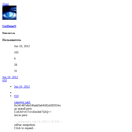
Share
UniDemoN
Повелитель
Пользователь
Jun 10, 2012
102
6
28
31
Jun 16, 2012
#10
Jun 16, 2012
#10
vantegor said:
0x341487e8e240add3a64582a5ff2924cc
до новой реги
CsIUhVvU7c1vDol4dt73ZQ==
после реги
--- добавлено: Jun 14, 2012 5:43 PM ---
сейчас попробую
Click to expand...