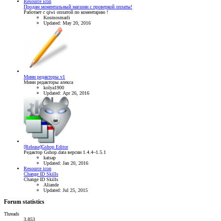
Resource icon
Продам моментальный магазин с проверкой оплаты!
Работает с qiwi оплатой по коментарию !
Kosmosmarli
Updated:
May 20, 2016
Мини редакторы v1
Мини редакторы алекса
kolya1900
Updated:
Apr 26, 2016
[Release]Gshop Editor
Редактор Gshop.data версии 1.4.4~1.5.1
katsap
Updated:
Jan 20, 2016
Resource icon
Change ID Skills
Change ID Skills
Aliande
Updated:
Jul 25, 2015
Forum statistics
Threads
3,853