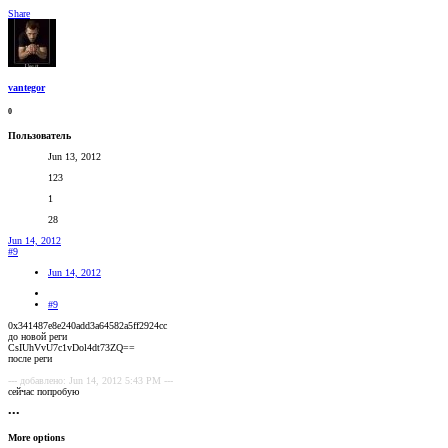
Share
vantegor
0
Пользователь
Jun 13, 2012
123
1
28
Jun 14, 2012
#9
Jun 14, 2012
#9
0x341487e8e240add3a64582a5ff2924cc
до новой реги
CsIUhVvU7c1vDol4dt73ZQ==
после реги
--- добавлено: Jun 14, 2012 5:43 PM ---
сейчас попробую
•••
More options