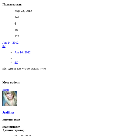
Пользователь
May 23, 2012
142
6
18
125
Jun 14, 2012
#2
Jun 14, 2012
#2
пфп админ там что-то делать нуно
•••
More options
Share
Juzilkree
Злостный отаку
Staff member
Администратор