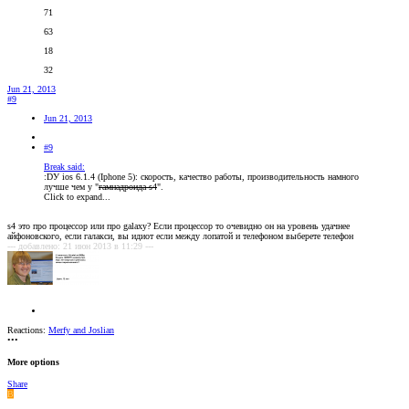
71
63
18
32
Jun 21, 2013
#9
Jun 21, 2013
#9
Break said:
:DУ ios 6.1.4 (Iphone 5): скорость, качество работы, производительность намного
лучше чем у "
гамнадроида s4
".
Click to expand...
s4 это про процессор или про galaxy? Если процессор то очевидно он на уровень удачнее
айфоновского, если галакси, вы идиот если между лопатой и телефоном выберете телефон
--- добавлено: 21 июн 2013 в 11:29 ---
Reactions:
Merfy
and
Joslian
•••
More options
Share
B