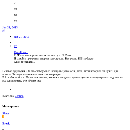
71
63
18
32
Jun 21, 2013
#7
Jun 21, 2013
#7
Revolt said:
1) Жить возле розетки как то не круто © Ваня
И давайте пракратим спорить кто лучше. Все равно iOS победит
Click to expand...
Целевая аудитория iOs это слабоумные женщины утконосы, дети, люди которым он нужен для
понтов. Технари в основном сидят на андроидах.
P.S. я бы выбрал iPhone для понтов, не вижу ниодного преимущества из операционок над кем то,
все одинаковые, все убогие, все
ху*ные
Reactions:
Joslian
•••
More options
Share
B
Break