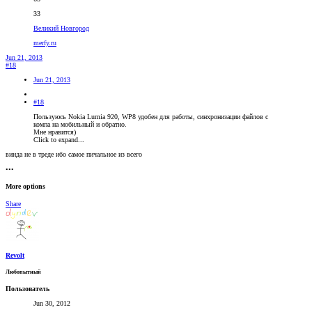
33
Великий Новгород
merfy.ru
Jun 21, 2013
#18
Jun 21, 2013
#18
Пользуюсь Nokia Lumia 920, WP8 удобен для работы, синхронизации файлов с
компа на мобильный и обратно.
Мне нравится)
Click to expand...
винда не в треде ибо самое пичальное из всего
•••
More options
Share
Revolt
Любопытный
Пользователь
Jun 30, 2012