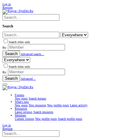
Log in
Register
Search
Search titles only
By:
Search
Advanced search…
Search titles only
By:
Search
Advanced…
Forums
New posts
Search forums
What's new
New posts
New resources
New profile posts
Latest activity
Resources
Latest reviews
Search resources
Members
Current visitors
New profile posts
Search profile posts
Log in
Register