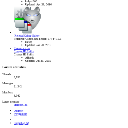
kolya1900
Updated:
Apr 26, 2016
[Release]Gshop Editor
Редактор Gshop.data версии 1.4.4~1.5.1
katsap
Updated:
Jan 20, 2016
Resource icon
Change ID Skills
Change ID Skills
Aliande
Updated:
Jul 25, 2015
Forum statistics
Threads
3,853
Messages
21,342
Members
8,042
Latest member
ufarobot136
Оффтоп
Флудильня
English (US)