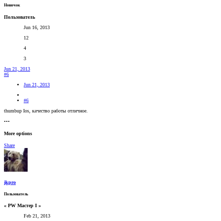
Новичок
Пользователь
Jun 16, 2013
12
4
3
Jun 21, 2013
#6
Jun 21, 2013
#6
thumbup Ios, качество работы отличное.
•••
More options
Share
jkpro
Пользователь
« PW Мастер I »
Feb 21, 2013