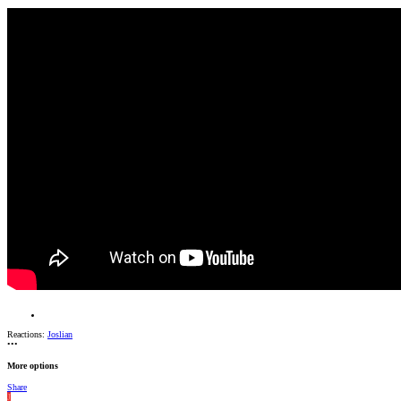
Reactions:
Joslian
•••
More options
Share
J