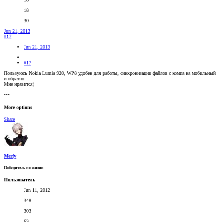
18
30
Jun 21, 2013
#17
Jun 21, 2013
#17
Пользуюсь Nokia Lumia 920, WP8 удобен для работы, синхронизации файлов с компа на мобильный
и обратно.
Мне нравится)
•••
More options
Share
Merfy
Победитель по жизни
Пользователь
Jun 11, 2012
348
303
63