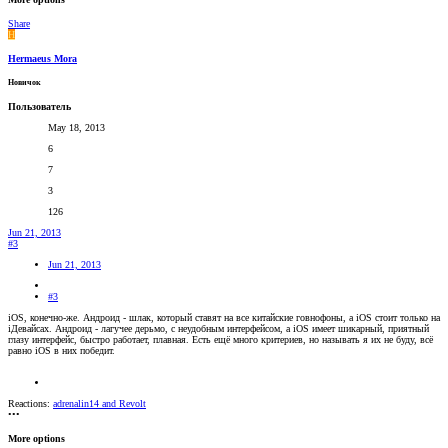
Share
H
Hermaeus Mora
Новичок
Пользователь
May 18, 2013
6
7
3
126
Jun 21, 2013
#3
Jun 21, 2013
#3
iOS, конечно-же. Андроид - шлак, который ставят на все китайские говнофоны, а iOS стоит только на
iДевайсах. Андроид - лагучее дерьмо, с неудобным интерфейсом, а iOS имеет шикарный, приятный
глазу интерфейс, быстро работает, плавная. Есть ещё много критериев, но называть я их не буду, всё
равно iOS в них победит.
Reactions:
adrenalin14
and
Revolt
•••
More options