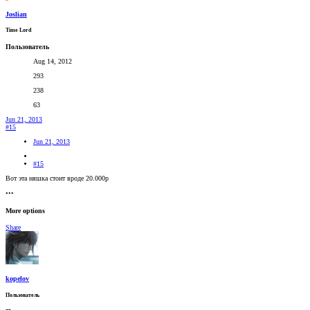
Joslian
Time Lord
Пользователь
Aug 14, 2012
293
238
63
Jun 21, 2013
#15
Jun 21, 2013
#15
Вот эта няшка стоит вроде 20.000р
•••
More options
Share
kopelov
Пользователь