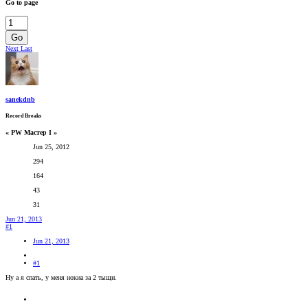
Go to page
Go
Next
Last
sanekdnb
Record Breaks
« PW Мастер I »
Jun 25, 2012
294
164
43
31
Jun 21, 2013
#1
Jun 21, 2013
#1
Ну а я спать, у меня нокиа за 2 тыщи.