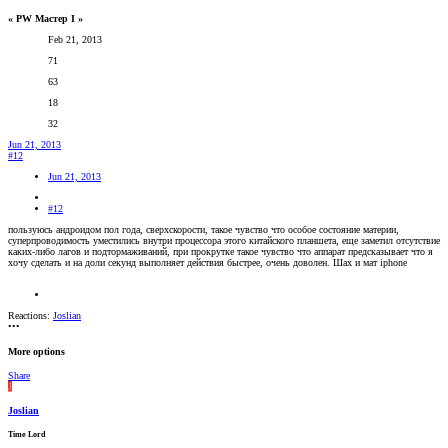
« PW Мастер I »
Feb 21, 2013
71
63
18
32
Jun 21, 2013
#12
Jun 21, 2013
#12
пользуюсь андроидом пол года, сверхскорости, такое чувство что особое состояние материи,
суперпроводимость уместились внутри процессора этого китайского планшета, еще заметил отсутствие
каких-либо лагов и подтормаживаний, при прокрутке такое чувство что аппарат предсказывает что я
хочу сделать и на доли секунд выполняет действия быстрее, очень доволен. Шах и мат iphone
Reactions:
Joslian
•••
More options
Share
J
Joslian
Time Lord