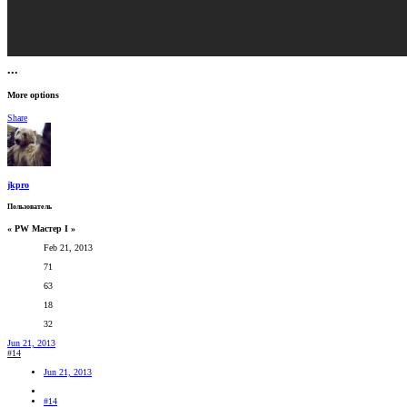
•••
More options
Share
jkpro
Пользователь
« PW Мастер I »
Feb 21, 2013
71
63
18
32
Jun 21, 2013
#14
Jun 21, 2013
#14