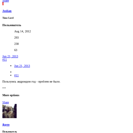
Share
J
Joslian
Time Lord
Пользователь
Aug 14, 2012
293
238
63
Jun 21, 2013
#11
Jun 21, 2013
#11
Пользуюсь андроидом год - проблем не было.
•••
More options
Share
jkpro
Пользователь