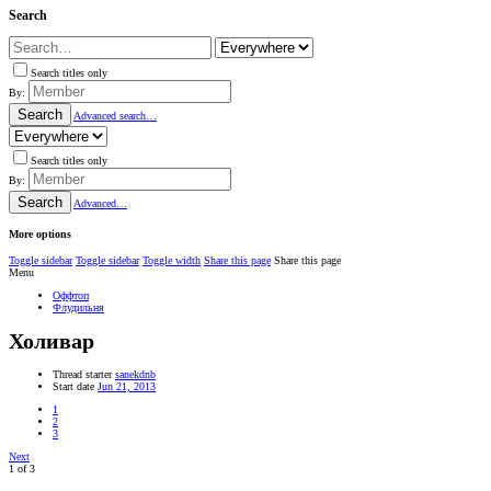
Search
Search titles only
By:
Search
Advanced search…
Search titles only
By:
Search
Advanced…
More options
Toggle sidebar
Toggle sidebar
Toggle width
Share this page
Share this page
Menu
Оффтоп
Флудильня
Холивар
Thread starter
sanekdnb
Start date
Jun 21, 2013
1
2
3
Next
1 of 3