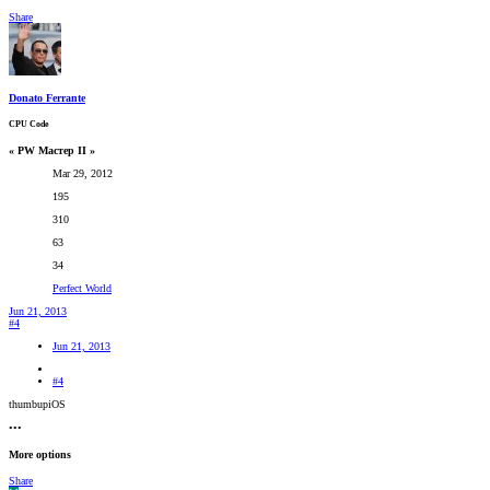
Share
Donato Ferrante
CPU Code
« PW Мастер II »
Mar 29, 2012
195
310
63
34
Perfect World
Jun 21, 2013
#4
Jun 21, 2013
#4
thumbupiOS
•••
More options
Share