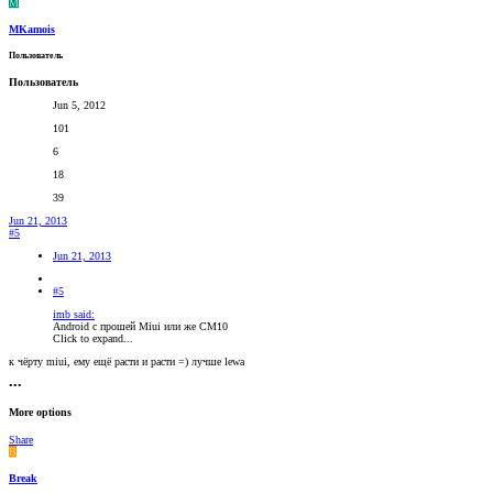
M
MKamois
Пользователь
Пользователь
Jun 5, 2012
101
6
18
39
Jun 21, 2013
#5
Jun 21, 2013
#5
imb said:
Android с прошей Miui или же CM10
Click to expand...
к чёрту miui, ему ещё расти и расти =) лучше lewa
•••
More options
Share
B
Break