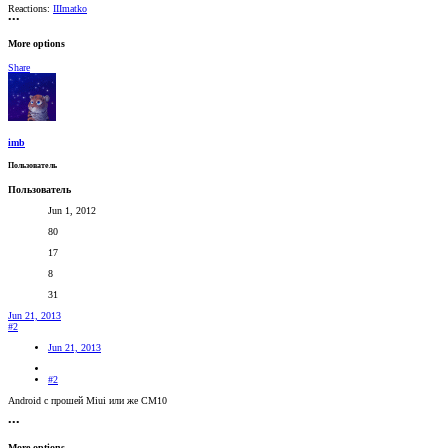
Reactions:
IIImatko
•••
More options
Share
imb
Пользователь
Пользователь
Jun 1, 2012
80
17
8
31
Jun 21, 2013
#2
Jun 21, 2013
#2
Android с прошей Miui или же CM10
•••
More options