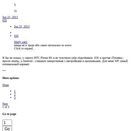
3
31
Jun 21, 2013
#20
Jun 21, 2013
#20
Merfy said:
винда не в треде ибо самое пичальное из всего
Click to expand...
Я бы не сказал, у самого HTC Phone 8S и не чувствую себя обделённым. iOS и прочая iТехника -
просто понты, а Android - слишком замороченная с настройками и прошивками. Для меня WP самый
оптимальный вариант.
•••
More options
Share
1
2
3
Next
1 of 3
Go to page
Go