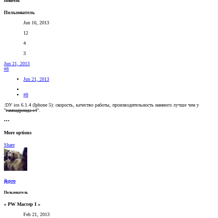
Новичок
Пользователь
Jun 16, 2013
12
4
3
Jun 21, 2013
#8
Jun 21, 2013
#8
:DУ ios 6.1.4 (Iphone 5): скорость, качество работы, производительность намного лучше чем у
"
гамнадроида s4
".
•••
More options
Share
jkpro
Пользователь
« PW Мастер I »
Feb 21, 2013