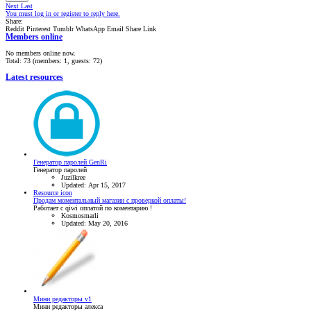
Next
Last
You must log in or register to reply here.
Share:
Reddit
Pinterest
Tumblr
WhatsApp
Email
Share
Link
Members online
No members online now.
Total: 73 (members: 1, guests: 72)
Latest resources
Генератор паролей GenRi
Генератор паролей
Juzilkree
Updated:
Apr 15, 2017
Resource icon
Продам моментальный магазин с проверкой оплаты!
Работает с qiwi оплатой по коментарию !
Kosmosmarli
Updated:
May 20, 2016
Мини редакторы v1
Мини редакторы алекса