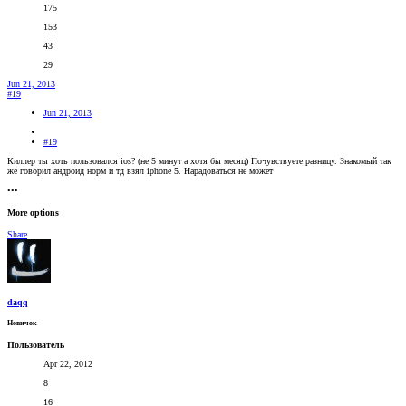
175
153
43
29
Jun 21, 2013
#19
Jun 21, 2013
#19
Киллер ты хоть пользовался ios? (не 5 минут а хотя бы месяц) Почувствуете разницу. Знакомый так
же говорил андроид норм и тд взял iphone 5. Нарадоваться не может
•••
More options
Share
daqq
Новичок
Пользователь
Apr 22, 2012
8
16